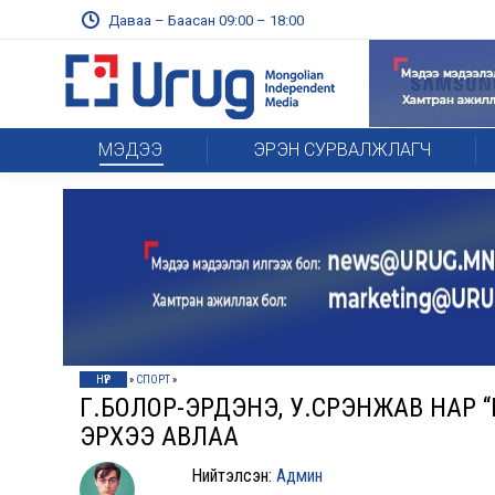
Даваа – Баасан 09:00 – 18:00
МЭДЭЭ
ЭРЭН СУРВАЛЖЛАГЧ
НҮҮР
»
СПОРТ
»
Г.БОЛОР-ЭРДЭНЭ, У.СҮРЭНЖАВ НА
ЭРХЭЭ АВЛАА
Нийтэлсэн:
Админ