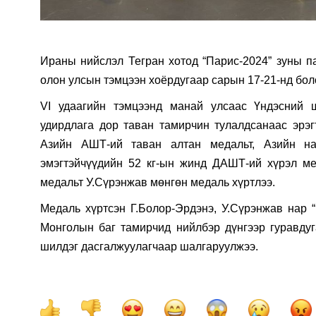
Ираны нийслэл Тегран хотод “Парис-2024” зуны па
олон улсын тэмцээн хоёрдугаар сарын 17-21-нд бол
VI удаагийн тэмцээнд манай улсаас Үндэсний 
удирдлага дор таван тамирчин тулалдсанаас эрэг
Азийн АШТ-ий таван алтан медальт, Азийн на
эмэгтэйчүүдийн 52 кг-ын жинд ДАШТ-ий хүрэл ме
медальт У.Сүрэнжав мөнгөн медаль хүртлээ.
Медаль хүртсэн Г.Болор-Эрдэнэ, У.Сүрэнжав нар 
Монголын баг тамирчид нийлбэр дүнгээр гуравду
шилдэг дасгалжуулагчаар шалгаруулжээ.