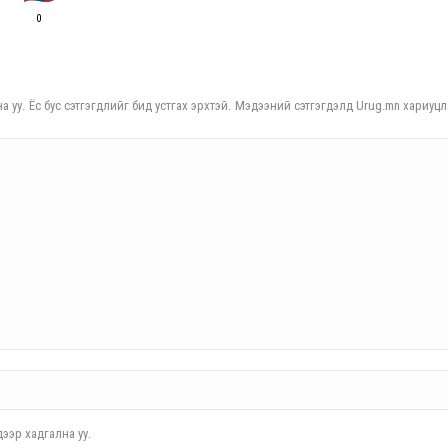
0
а уу. Ёс бус сэтгэгдлийг бид устгах эрхтэй. Мэдээний сэтгэгдэлд Urug.mn хариуцл
ээр хадгална уу.