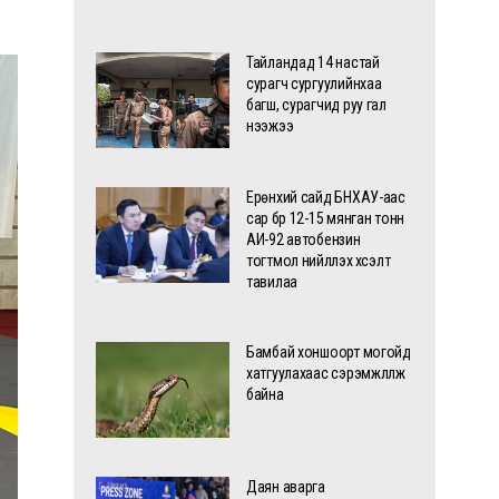
Тайландад 14 настай
сурагч сургуулийнхаа
багш, сурагчид руу гал
нээжээ
Ерөнхий сайд БНХАУ-аас
сар бүр 12-15 мянган тонн
АИ-92 автобензин
тогтмол нийлүүлэх хүсэлт
тавилаа
Бамбай хоншоорт могойд
хатгуулахаас сэрэмжлүүлж
байна
Даян аварга