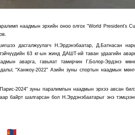
ралимп наадмын эрхийн оноо олгох "World President's Cu
ов.
шигшээ дасгалжуулагч Н.Эрдэнэбаатар, Д.Батнасан нар
тэйчүүдийн 63 кг-ын жинд ДАШТ-ий таван удаагийн аварг
адмын аварга, гавьяат тамирчин Г.Болор-Эрдэнэ мөнг
дальт, “Ханжоу-2022” Азийн зуны спортын наадмын мөнг
“Парис-2024” зуны паралимпын наадмын эрхээ авсан билэ
гаар байрт шалгарсан бол Н.Эрдэнэбаатарыг энэ тэмцээн