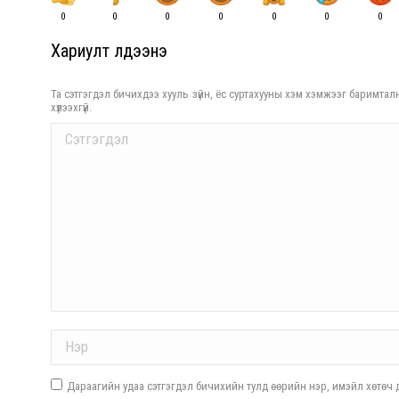
0
0
0
0
0
0
0
Хариулт үлдээнэ үү
Та сэтгэгдэл бичихдээ хууль зүйн, ёс суртахууны хэм хэмжээг баримталн
хүлээхгүй.
Comment
Name *
Дараагийн удаа сэтгэгдэл бичихийн тулд өөрийн нэр, имэйл хөтөч д