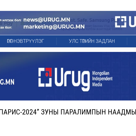
ӨРӨГ НЭВТРҮҮЛЭГ
УЛС ТӨРИЙН ЗАДЛАН
Р “ПАРИС-2024” ЗУНЫ ПАРАЛИМПЫН НААДМ