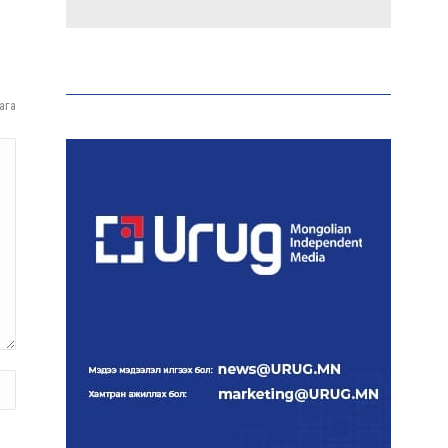
Макс Группийн үүсгэн
байгуулагчид Сутай
хайрхны төрийн тахилгад
оролцлоо
ага
E-Mongolia системээр
дамжуулан 2.9 сая гаруй
нийгмийн даатгалын
цахим үйлчилгээг иргэдэд
хүргэлээ
Холливудын алдартай хос
болох Том Холланд,
Зендаяа нар нууцаар
хуримаа хийжээ
Монголбанк 7 дугаар
сард 1,439.2 кг үнэт металл