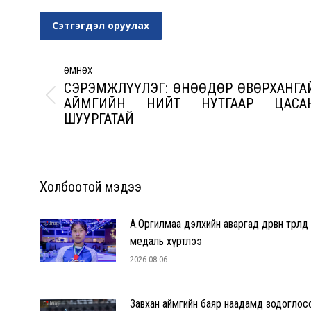
Сэтгэгдэл оруулах
Post
navigation
ӨМНӨХ
СЭРЭМЖЛҮҮЛЭГ: ӨНӨӨДӨР ӨВӨРХАНГА
АЙМГИЙН НИЙТ НУТГААР ЦАСА
Previous
ШУУРГАТАЙ
post:
Холбоотой мэдээ
А.Оргилмаа дэлхийн аваргад дөрвөн төрөлд
медаль хүртлээ
2026-08-06
Завхан аймгийн баяр наадамд зодоглос