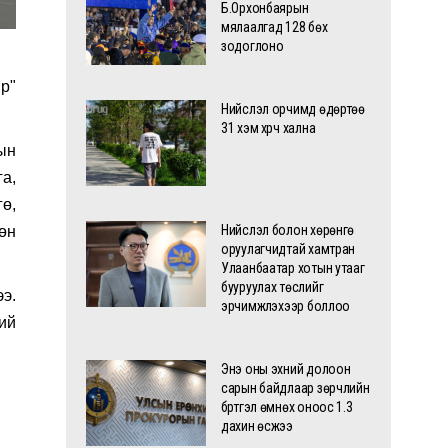
Б.Орхонбаярын
мялаалгад 128 бөх
зодоглоно
p"
Нийслэл орчимд өдөртөө
31 хэм хүрч хална
ын
а,
ө,
Нийслэл болон хөрөнгө
өн
оруулагчидтай хамтран
Улаанбаатар хотын утааг
бууруулах төслийг
э.
эрчимжүүлэхээр боллоо
ий
Энэ оны эхний долоон
сарын байдлаар зөрчлийн
бүртгэл өмнөх оноос 1.3
дахин өсжээ