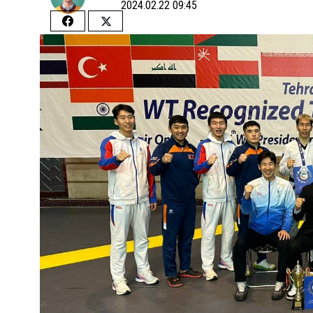
2024.02.22 09:45
Share
Share
on
on
Facebook
Twitter