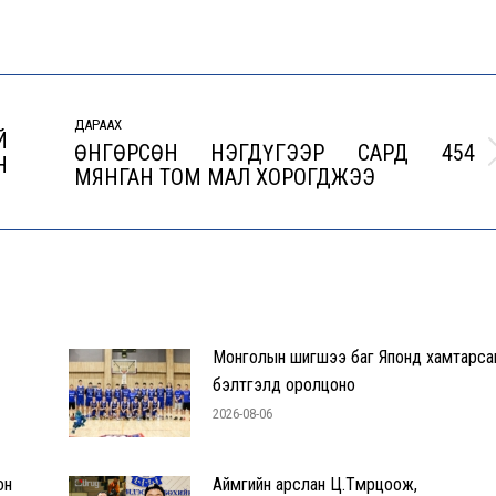
ДАРААХ
Й
ӨНГӨРСӨН НЭГДҮГЭЭР САРД 454
Н
Next
МЯНГАН ТОМ МАЛ ХОРОГДЖЭЭ
post:
Монголын шигшээ баг Японд хамтарса
бэлтгэлд оролцоно
2026-08-06
он
Аймгийн арслан Ц.Төмөрцоож,