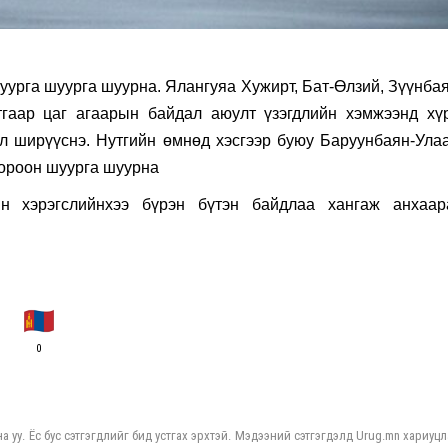
урга шуурга шуурна. Ялангуяа Хужирт, Бат-Өлзий, Зүүнбая
тгаар цаг агаарын байдал аюулт үзэгдлийн хэмжээнд хүр
эл ширүүснэ. Нутгийн өмнөд хэсгээр буюу Баруунбаян-Улаа
шороон шуурга шуурна
йн хэрэгслийнхээ бүрэн бүтэн байдлаа хангаж анхаар
0
а уу. Ёс бус сэтгэгдлийг бид устгах эрхтэй. Мэдээний сэтгэгдэлд Urug.mn хариуцл