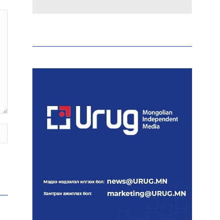
Эрдэмтэд AI ашиглан цоо
шинэ вирусүүд бүтээжээ
Ш.Шинэцэцэгийг
хохироосон гэх 2011 оны
хэргийг прокуророос
шүүхэд шилжүүлжээ
Meta компанийг 567 сая
ам.доллароор торгожээ
Шатахууны нийлүүлэлт
эрчимжиж, түгээлтийн
хүчин чадлыг нэмэгдүүлж