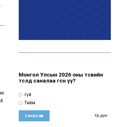
байна
“Сүхбаатар дүүрэгт
үйлдвэрлэв- 2026”
үзэсгэлэн үргэлжилж
байна
Т.Ганболд: Ерөнхийлөгчийн
сонгуульд нэр дэвших
боломж бүрдвэл өрсөлдөнө
Монгол Улсын 2026 оны төсвийн
төсөлд саналаа өгсөн үү?
Цахим орчинд тархсан
ах
Үгүй
бичлэгийн дараа
эд
автобусны жолоочид
Тийм
хариуцлага тооцжээ
Үр дүн
ХААН Банк Ногоон нуур