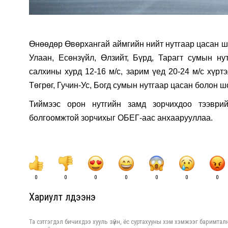
Өнөөдөр Өвөрхангай аймгийн нийт нутгаар цасан шу
Улаан, Есөнзүйл, Өлзийт, Бүрд, Тарагт сумын ну
салхины хурд 12-16 м/c, зарим үед 20-24 м/с хүрт
Төгрөг, Гучин-Ус, Богд сумын нутгаар цасан болон 
Тиймээс орон нутгийн замд зорчихдоо тээври
болгоомжтой зорчихыг ОБЕГ-аас анхаарууллаа.
0
0
0
0
0
0
0
Хариулт үлдээнэ үү
Та сэтгэгдэл бичихдээ хууль зүйн, ёс суртахууны хэм хэмжээг баримталн