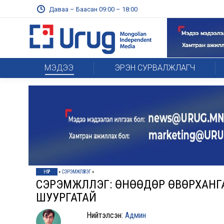
Даваа – Баасан 09:00 – 18:00
МЭДЭЭ
ЭРЭН СУРВАЛЖЛАГЧ
НҮҮР
»
СЭРЭМЖЛҮҮЛЭГ
»
СЭРЭМЖЛҮҮЛЭГ: ӨНӨӨДӨР ӨВӨРХАН
ШУУРГАТАЙ
Нийтэлсэн:
Админ