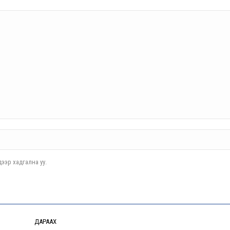
ээр хадгална уу.
ДАРААХ