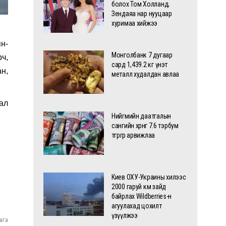
болох Том Холланд,
Зендаяа нар нууцаар
хуримаа хийжээ
н-
Монголбанк 7 дугаар
ч,
сард 1,439.2 кг үнэт
н,
металл худалдан авлаа
ал
Нийгмийн даатгалын
сангийн хөрөнгө 7.6 тэрбум
төгрөгөөр арвижлаа
Киев ОХУ-Украины хилээс
2000 гаруй км зайд
байрлах Wildberries-н
агуулахад цохилт
үзүүлжээ
ага