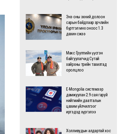
Энэ оны эхний долоон
сарын байдлаар зөрчлийн
бүртгэл өмнөх оноос 1.3
дахин өсжээ
Макс Группийн үүсгэн
байгуулагчид Сутай
хайрхны төрийн тахилгад
оролцлоо
E-Mongolia системээр
дамжуулан 2.9 сая гаруй
нийгмийн даатгалын
цахим үйлчилгээг
иргэдэд хүргэлээ
Холливудын алдартай хос