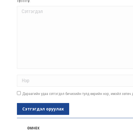
хүлээхгүй.
Comment
Name *
Дараагийн удаа сэтгэгдэл бичихийн тулд өөрийн нэр, имэйл хөтөч д
Сэтгэгдэл оруулах
Post
navigation
ӨМНӨХ