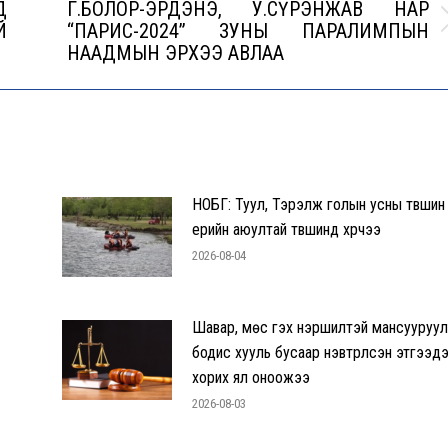
Д
Г.БОЛОР-ЭРДЭНЭ, У.СҮРЭНЖАВ НАР
Й
“ПАРИС-2024” ЗУНЫ ПАРАЛИМПЫН
Next
НААДМЫН ЭРХЭЭ АВЛАА
post:
НОБГ: Туул, Тэрэлж голын усны түвшин
үерийн аюултай түвшинд хүрчээ
2026-08-04
Шавар, мөс гэх нэршилтэй мансууруул
бодис хууль бусаар нэвтрүүлсэн этгээд
хорих ял оноожээ
2026-08-03