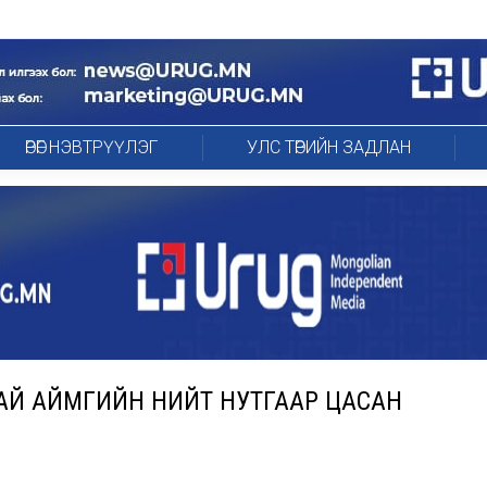
ӨРӨГ НЭВТРҮҮЛЭГ
УЛС ТӨРИЙН ЗАДЛАН
ГАЙ АЙМГИЙН НИЙТ НУТГААР ЦАСАН