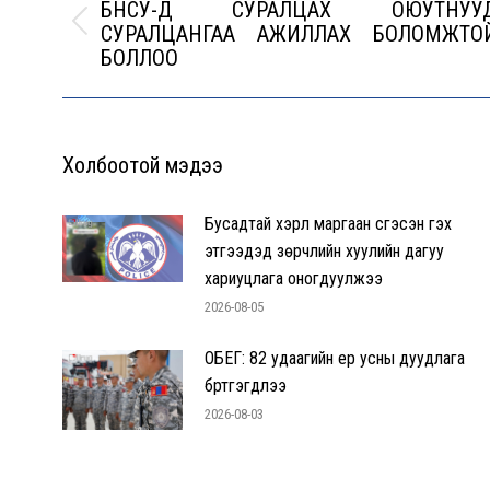
БНСУ-Д СУРАЛЦАХ ОЮУТНУУ
СУРАЛЦАНГАА АЖИЛЛАХ БОЛОМЖТО
Previous
БОЛЛОО
post:
Холбоотой мэдээ
Бусадтай хэрүүл маргаан үүсгэсэн гэх
этгээдэд зөрчлийн хуулийн дагуу
хариуцлага оногдуулжээ
2026-08-05
ОБЕГ: 82 удаагийн үер усны дуудлага
бүртгэгдлээ
2026-08-03