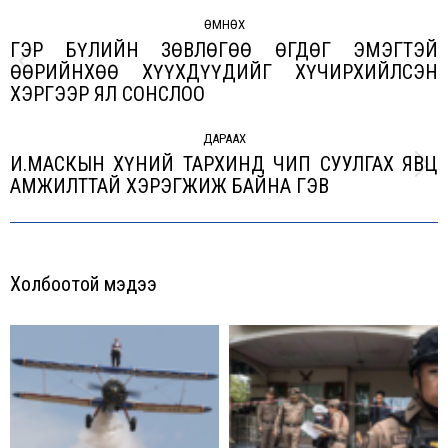
Post
navigation
ӨМНӨХ
ГЭР БҮЛИЙН ЗӨВЛӨГӨӨ ӨГДӨГ ЭМЭГТЭЙ
ӨӨРИЙНХӨӨ ХҮҮХДҮҮДИЙГ ХҮЧИРХИЙЛСЭН
Previous
ХЭРГЭЭР ЯЛ СОНСЛОО
post:
ДАРААХ
И.МАСКЫН ХҮНИЙ ТАРХИНД ЧИП СУУЛГАХ ЯВЦ
Next
АМЖИЛТТАЙ ХЭРЭГЖИЖ БАЙНА ГЭВ
post:
Холбоотой мэдээ