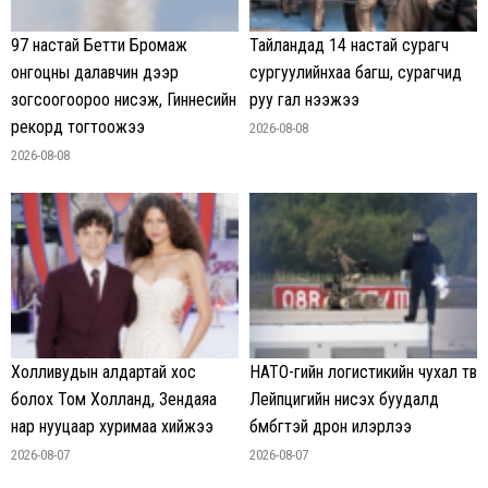
97 настай Бетти Бромаж
Тайландад 14 настай сурагч
онгоцны далавчин дээр
сургуулийнхаа багш, сурагчид
зогсоогоороо нисэж, Гиннесийн
руу гал нээжээ
рекорд тогтоожээ
2026-08-08
2026-08-08
Холливудын алдартай хос
НАТО-гийн логистикийн чухал төв
болох Том Холланд, Зендаяа
Лейпцигийн нисэх буудалд
нар нууцаар хуримаа хийжээ
бөмбөгтэй дрон илэрлээ
2026-08-07
2026-08-07