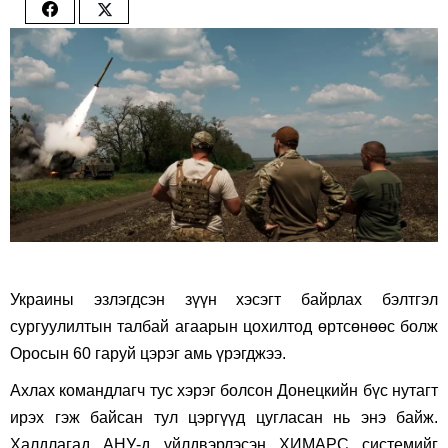
Share
Share
on
on
Facebook
Twitter
Украины эзлэгдсэн зүүн хэсэгт байрлах бэлтгэл
сургуулилтын талбай агаарын цохилтод өртсөнөөс болж
Оросын 60 гаруй цэрэг амь үрэгджээ.
Ахлах командлагч тус хэрэг болсон Донецкийн бүс нутагт
ирэх гэж байсан тул цэргүүд цугласан нь энэ байж.
Халдлагад АНУ-д үйлдвэрлэсэн ХИМАРС системийг