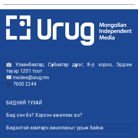
Улаанбаатар, Сүхбаатар дүүрэг, 8-р хороо, Эрдэм
тауэр 1201 тоот
medee@urug.mn
7600 2244
БИДНИЙ ТУХАЙ
Бид хэн бэ? Хэрхэн ажиллах вэ?
Бидэнтэй хамтарч ажиллахыг урьж байна