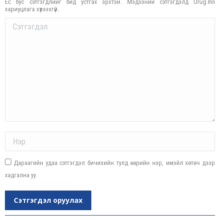
Ёс бус сэтгэгдлийг бид устгах эрхтэй. Мэдээний сэтгэгдэлд Urug.mn
хариуцлага хүлээхгүй.
Comment
Name *
Дараагийн удаа сэтгэгдэл бичихийн тулд өөрийн нэр, имэйл хөтөч дээр
хадгална уу.
Сэтгэгдэл оруулах