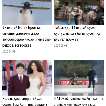
97 настай Бетти Бромаж
Тайландад 14 настай сурагч
онгоцны далавчин дээр
сургуулийнхаа багш, сурагчид
зогсоогоороо нисэж, Гиннесийн
руу гал нээжээ
рекорд тогтоожээ
2026-08-08
2026-08-08
Холливудын алдартай хос
НАТО-гийн логистикийн чухал төв
болох Том Холланд, Зендаяа
Лейпцигийн нисэх буудалд