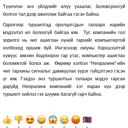
Түүнчлэн энэ үйлдлийг илүү ухаалаг, боловсронгуй
болгох тал дээр ажиллаж байгаа гэсэн байна.
Одоогоор туршилтад оролцогсдын талаарх нарийн
мэдээлэл ил болоогүй байгаа юм. Тус компанийн гол
зорилго нь чип ашиглан хүний тархийг компьютертой
холбоход оршиж буй. Ингэснээр оюуны бэрхшээлтэй
хүмүүс зөвхөн бодлоороо гар утас, компьютер ашиглах
боломжтой болох аж. Өөрөөр хэлбэл “Неоралинк”-ийн
чип тархины сигналыг дамжуулах үүрэг гүйцэтгэнэ гэсэн
үг юм. Гэхдээ энэ туршилтын талаарх мэдээ гарсан
даруйд Неоралинк компанийг хэт яаран хүн дээр
туршилт хийлээ гэх шүүмж багагүй гарч байна.
0
0
0
0
0
0
0
0