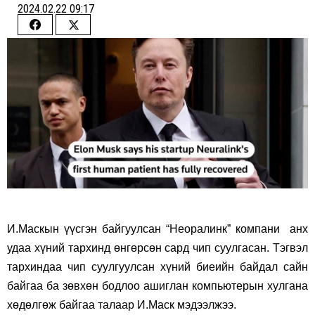
2024.02.22 09:17
Share
Share
on
on
Facebook
Twitter
И.Маскын үүсгэн байгуулсан “Неоралинк” компани анх
удаа хүний тархинд өнгөрсөн сард чип суулгасан. Тэгвэл
тархиндаа чип суулгуулсан хүний биеийн байдал сайн
байгаа ба зөвхөн бодлоо ашиглан компьютерын хулгана
хөдөлгөж байгаа талаар И.Маск мэдээлжээ.