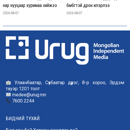
нар нууцаар хуримаа хийжээ
бөмбөгтэй дрон илэрлээ
2026-08-07
2026-08-07
Улаанбаатар, Сүхбаатар дүүрэг, 8-р хороо, Эрдэм
тауэр 1201 тоот
medee@urug.mn
7600 2244
БИДНИЙ ТУХАЙ