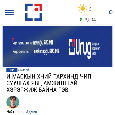
3
Sea
$:
3,594
НҮҮР
»
ДЭЛХИЙ
»
И.МАСКЫН ХҮНИЙ ТАРХИНД ЧИП
СУУЛГАХ ЯВЦ АМЖИЛТТАЙ
ХЭРЭГЖИЖ БАЙНА ГЭВ
Нийтэлсэн:
Админ