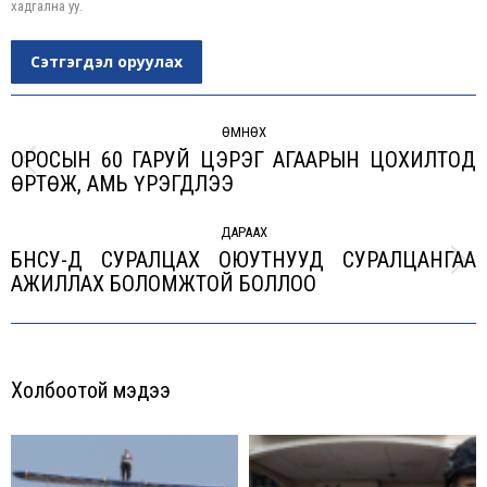
хадгална уу.
Сэтгэгдэл оруулах
Post
navigation
ӨМНӨХ
ОРОСЫН 60 ГАРУЙ ЦЭРЭГ АГААРЫН ЦОХИЛТОД
Previous
ӨРТӨЖ, АМЬ ҮРЭГДЛЭЭ
post:
ДАРААХ
БНСУ-Д СУРАЛЦАХ ОЮУТНУУД СУРАЛЦАНГАА
Next
АЖИЛЛАХ БОЛОМЖТОЙ БОЛЛОО
post:
Холбоотой мэдээ