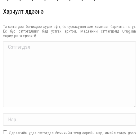
Хариулт үлдээнэ үү
Та сэтгэгдэл бичихдээ хууль зүйн, ёс суртахууны хэм хэмжээг баримтална уу.
Ёс бус сэтгэгдлийг бид устгах эрхтэй. Мэдээний сэтгэгдэлд Urug.mn
хариуцлага хүлээхгүй.
Comment
Name *
Дараагийн удаа сэтгэгдэл бичихийн тулд өөрийн нэр, имэйл хөтөч дээр