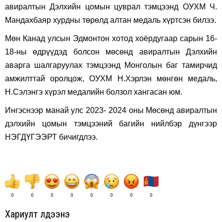
авиралтын Дэлхийн цомын цуврал тэмцээнд ОУХМ Ч.
Мандахбаяр хурдны төрөлд алтан медаль хүртсэн билээ.
Мөн Канад улсын Эдмонтон хотод хоёрдугаар сарын 16-
18-ны өдрүүдэд болсон мөсөнд авиралтын Дэлхийн
аварга шалгаруулах тэмцээнд Монголын баг тамирчид
амжилттай оролцож, ОУХМ Н.Хэрлэн мөнгөн медаль,
Н.Сэлэнгэ хүрэл медалийн болзол хангасан юм.
Ингэснээр манай улс 2023- 2024 оны Мөсөнд авиралтын
дэлхийн цомын тэмцээний багийн нийлбэр дүнгээр
НЭГДҮГЭЭРТ бичигдлээ.
0
0
0
0
0
0
0
0
Хариулт үлдээнэ үү