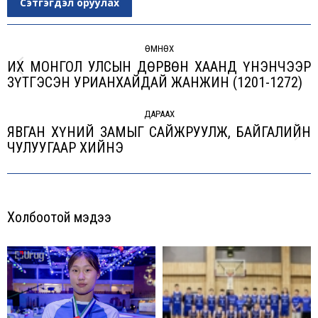
Сэтгэгдэл оруулах
Post
navigation
ӨМНӨХ
ИX МОНГОЛ УЛСЫН ДӨРВӨН XААНД ҮНЭНЧЭЭР
Previous
ЗҮТГЭСЭН УРИАНXАЙДАЙ ЖАНЖИН (1201-1272)
post:
ДАРААХ
ЯВГАН ХҮНИЙ ЗАМЫГ САЙЖРУУЛЖ, БАЙГАЛИЙН
Next
ЧУЛУУГААР ХИЙНЭ
post:
Холбоотой мэдээ