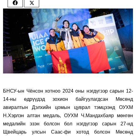
Share
Share
on
on
Facebook
Twitter
БНСУ-ын Чёнсон хотноо 2024 оны нэгдүгээр сарын 12-
14-ны өдрүүдэд зохион байгуулагдсан Мөсөнд
авиралтын Дэлхийн цомын цуврал тэмцээнд ОУХМ
Н.Хэрлэн алтан медаль, ОУХМ Ч.Мандахбаяр мөнгөн
медалийн эзэн болсон бол нэгдүгээр сарын 27-нд
Щвейцарь улсын Саас-фи хотод болсон Мөсөнд