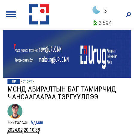
3
Sea
$:
3,594
НҮҮР
»
СПОРТ
»
МӨСӨНД АВИРАЛТЫН БАГ ТАМИРЧИД
ЧАНСААГААРАА ТЭРГҮҮЛЛЭЭ
Нийтэлсэн:
Админ
2024.02.20 10:38