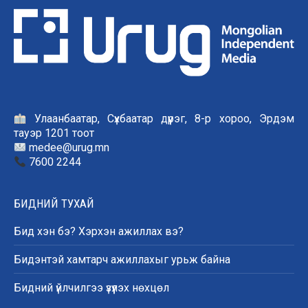
Улаанбаатар, Сүхбаатар дүүрэг, 8-р хороо, Эрдэм
тауэр 1201 тоот
medee@urug.mn
7600 2244
БИДНИЙ ТУХАЙ
Бид хэн бэ? Хэрхэн ажиллах вэ?
Бидэнтэй хамтарч ажиллахыг урьж байна
Бидний үйлчилгээ үзүүлэх нөхцөл