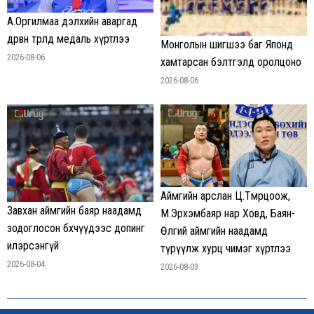
А.Оргилмаа дэлхийн аваргад
дөрвөн төрөлд медаль хүртлээ
Монголын шигшээ баг Японд
2026-08-06
хамтарсан бэлтгэлд оролцоно
2026-08-06
Аймгийн арслан Ц.Төмөрцоож,
Завхан аймгийн баяр наадамд
М.Эрхэмбаяр нар Ховд, Баян-
зодоглосон бөхчүүдээс допинг
Өлгий аймгийн наадамд
илэрсэнгүй
түрүүлж хурц чимэг хүртлээ
2026-08-04
2026-08-03