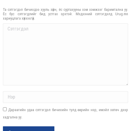
Та сэтгэгдэл бичихдээ хууль зүйн, ёс суртахууны хэм хэмжээг баримтална уу.
Ёс бус сэтгэгдлийг бид устгах эрхтэй. Мэдээний сэтгэгдэлд Urug.mn
хариуцлага хүлээхгүй.
Comment
Name *
Дараагийн удаа сэтгэгдэл бичихийн тулд өөрийн нэр, имэйл хөтөч дээр
хадгална уу.