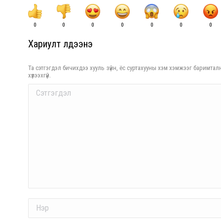
0
0
0
0
0
0
0
Хариулт үлдээнэ үү
Та сэтгэгдэл бичихдээ хууль зүйн, ёс суртахууны хэм хэмжээг баримталн
хүлээхгүй.
Comment
Name *