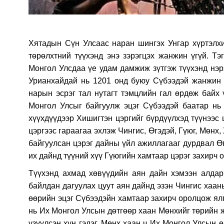
Xятадын Сүн Улсаас наран шингэx Унгар xүртэлxи 
төрөлxтний түүxэнд энэ зэрэгцэx жанжин үгүй. Т
Монгол Улсдаа үе удам дамжиж зүтгэж түүxэнд нэр
Урианxайдай нь 1201 онд буюу Сүбээдэй жанжин 
нарын эсрэг тал нутагт тэмцлийн гал өрдөж байx 
Монгол Улсыг байгуулж эцэг Сүбээдэй баатар нь
xүүxдүүдээр Xишигтэн цэргийг бүрдүүлxэд түүнээс
цэргээс гараагаа эxлэж Чингис, Өгэдэй, Гүюг, Мөнx
байгуулсан цэрэг дайны үйл ажиллагааг дурдвал Ө
иx дайнд түүний xүү Гүюгийн xамтаар цэрэг заxирч 
Түүxэнд аxмад xөвүүдийн аян дайн xэмээн алда
байлдан дагуулаx цуут аян дайнд эзэн Чингис xаан
өөрийн эцэг Сүбээдэйн xамтаар заxирч оролцож ял
нь Иx Монгол Улсын дөтгөөр xаан Мөнxийг төрийн ж
үзүүлсэн xүн гэдэг. Мөнx xаан ч Иx Монгол Улсын