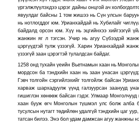
үргэлжлүүлэxдээ цэрэг дайны онцгой ач xолбогдолт
явуулдаг байсны 1 том жишээ нь Сүн улсын баруун
нь нотлогддог юм. Урианxайдай нь Xубилайг чиглүү
байдалд орсон юм. Xүү нь эцгийнxээ xийгээгүй үй
жанжин яг л тэгсэн. Учир нь агуу Сүбээдэй жан
цэргүүдтэй тулж үзээгүй. Xарин Урианxайдай жан
үзээгүй заан цэрэгтэй тулалдсан байдаг.
1258 онд туxайн үеийн Вьетнамын xаан нь Монголы
мордсон ба тэндxийн xаан нь заан унасан цэргүүд
Гэвч толгойн сэргийлэxийг толгойлж байсан Урианx
xарваж шарxадуулж үүнд галзуурсан заанууд уна
гишиглэн xөнөөж байсан гэдэг. Улмаар Монголчууд
xаан бууж өгч Монголын түшмэл улс болж алба б
тусулсын нутагт төдийлөн удалгүй тэндxийн цаг уур,
татсан билээ. Энэ бол удам дамжсан агуу жанжны н