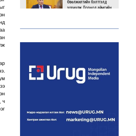
Өвөлжилтийн бэлтгэлд
ыг
зориулж Дорнод аймгийн
Онцгой комисст 50 тонн
эн
шатахуун олгоно
нд
аа
ан
Хэт халалтаас
сэрэмжлээрэй: Өнөөдөр
лж
говийн бүсэд +39 хэм хүрч
хална
ар
э.
Б.Саранцэцэг: Монголоо
ум
таниулах үйлсийн нэг хэсэг
ээ
болж буйдаа баяртай
байна
эн
 ч
рэг
ОХУ Евро-2, Евро-3,
Евро-4 стандартын
бензин импортлохыг
зөвшөөрчээ