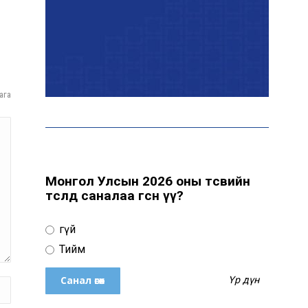
Дуучин Рианна ургацын
баярт зориулсан
карнавалд оролцжээ
ага
Шинэ Зеландын нийслэл
Веллингтон хотод 15
жилийн дараа цас оржээ
Монгол Улсын 2026 оны төсвийн
төсөлд саналаа өгсөн үү?
16 төрлийн эмийг нэг эх
үүсвэрээс худалдан авах
журмыг баталлаа
Үгүй
Тийм
Европын хамгийн хүчирхэг
Үр дүн
тагнуулын албаар Их
Британийн MI6 тагнуулын