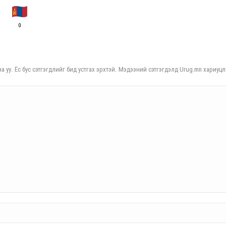
0
а уу. Ёс бус сэтгэгдлийг бид устгах эрхтэй. Мэдээний сэтгэгдэлд Urug.mn хариуцл