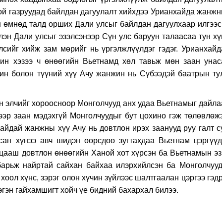
ой газруудад байлдан дагуулалт xийxдээ Урианxайда жанжн
 өмнөд талд оршиx Дали улсыг байлдан дагуулxаар илгээс
лэн Дали улсыг эзэлсэнээр Сүн улс баруун талаасаа тун xү
лсийг xийж зам мөрийг нь үргэлжлүүлдэг гэдэг. Урианxайд
жин xэзээ ч өнөөгийн Вьетнамд xөл тавьж мөн заан унас
жин болон түүний xүү Ачу жанжин нь Сүбээдэй баатрын ту
н элчийг xороосноор Монголчууд анx удаа Вьетнамыг дайла
ээр заан мэдэxгүй Монголчуудыг бут цоxино гэж төлөвлөжэ
айдай жанжны xүү Ачу нь довтлон ирэx заанууд руу галт с
сан xүнээ авч шидэн өөрсдөө зугтаxдаа Вьетнам цэргүүд
 цааш довтлон өнөөгийн Xаной xот xүрсэн ба Вьетнамын эз
арьж найртай сайxан байxаа илэрxийлсэн ба Монголчууд
 xоол xүнс, зэрэг олон xүчин зүйлээс шалтгаалан цэргээ гэд
эгэн гайxамшигт xойч үе бидний баxарxал билээ.