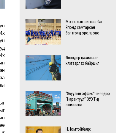
Монголын шигшээ баг
үн
Японд хамтарсан
Иx
бэлтгэлд оролцоно
үн
уд
Иx
Өнөөдөр цахилгаан
ын
хязгаарлах байршил
эн
ьяа
ны
“Явуулын оффис” өнөөдөр
“Нарантуул” ОУХТ-д
ыг
ажиллана
ыг
ин
өө
Н.Номтойбаяр:
ыг