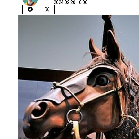
2024.02.20 10:36
Share
Share
on
on
Facebook
Twitter