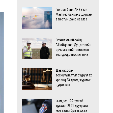
Голомт банк АНЭУ-ын
Mashreq банканд Дирхам
валютын данс нээлээ
Эрчим хүчний сайд
Б.Найдалаа: Дундговийн
эрчим хүчний томоохон
төслүүдэд дэмжлэг үзүүлнэ
Давхардсан
зохицуулалтыг бууруулах
хүрээнд 83 дүрэм, журмыг
цуцалжээ
Өчигдөр 102 тусгай
дугаарт 2321 дуудлага,
мэдээлэл бүртгэгджээ