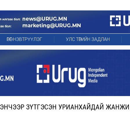
ӨРӨГ НЭВТРҮҮЛЭГ
УЛС ТӨРИЙН ЗАДЛАН
ҮНЭНЧЭЭР ЗҮТГЭСЭН УРИАНXАЙДАЙ ЖАНЖ