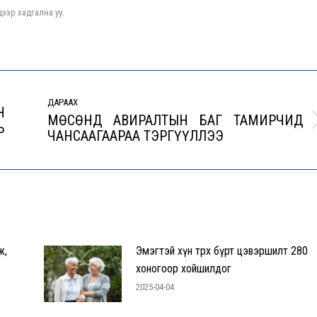
ээр хадгална уу.
ДАРААХ
Н
МӨСӨНД АВИРАЛТЫН БАГ ТАМИРЧИД
Ь
Next
ЧАНСААГААРАА ТЭРГҮҮЛЛЭЭ
post:
ж,
Эмэгтэй хүн төрөх бүрт цэвэршилт 280
хоногоор хойшилдог
2025-04-04