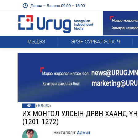
Даваа – Баасан 09:00 – 18:00
МЭДЭЭ
ЭРЭН СУРВАЛЖЛАГЧ
НҮҮР
»
MEDLEG
»
ИX МОНГОЛ УЛСЫН ДӨРВӨН XААНД 
(1201-1272)
Нийтэлсэн:
Админ