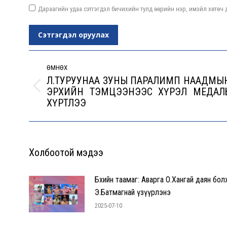
Дараагийн удаа сэтгэгдэл бичихийн тулд өөрийн нэр, имэйл хөтөч д
Сэтгэгдэл оруулах
Post
navigation
ӨМНӨХ
Л.ТУРУУНАА ЗУНЫ ПАРАЛИМП НААДМЫ
ЭРХИЙН ТЭМЦЭЭНЭЭС ХҮРЭЛ МЕДАЛ
Previous
ХҮРТЛЭЭ
post:
Холбоотой мэдээ
Бөхийн таамаг: Аварга О.Хангай даян бол
Э.Батмагнай үзүүрлэнэ
2025-07-10