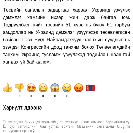
Төсвийн саналын задаргааг харвал Украинд үзүүлэх
дэмжлэг хамгийн ихээр жин дарж байгаа юм.
Тодруулбал, нийт төсвийн 51 хувь нь буюу 61 тэрбум
ам.доллар нь Украинд дэмжлэг үзүүлэхэд төсөвлөгдсөн
байсан. Гэвч Бүгд Найрамдахчууд олонхын суудлыг нь
эзэлдэг Конгрессийн доод танхим болох Төлөөлөгчдийн
танхим Украинд тусламж үзүүлэхэд төдийлөн нааштай
хандахгүй байгаа юм.
0
0
0
0
0
0
0
0
Хариулт үлдээнэ үү
Та сэтгэгдэл бичихдээ хууль зүйн, ёс суртахууны хэм хэмжээг баримтална уу.
Ёс бус сэтгэгдлийг бид устгах эрхтэй. Мэдээний сэтгэгдэлд Urug.mn
хариуцлага хүлээхгүй.