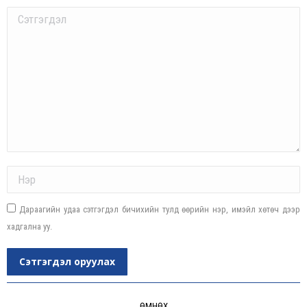
Comment
Name *
Дараагийн удаа сэтгэгдэл бичихийн тулд өөрийн нэр, имэйл хөтөч дээр
хадгална уу.
Сэтгэгдэл оруулах
Post
ӨМНӨХ