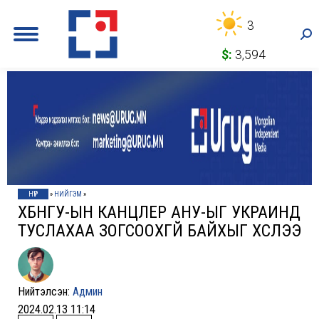
3
Sea
$:
3,594
НҮҮР
»
НИЙГЭМ
»
ХБНГУ-ЫН КАНЦЛЕР АНУ-ЫГ УКРАИНД
ТУСЛАХАА ЗОГСООХГҮЙ БАЙХЫГ ХҮСЛЭЭ
Нийтэлсэн:
Админ
2024.02.13 11:14