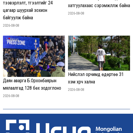
тээвэрлэлт, түгээлтийг 24
хатгуулахаас сэрэмжлүүлж байна
цагаар шуурхай зохион
2026-08-08
байгуулж байна
2026-08-08
Нийслэл орчимд өдөртөө 31
Даян аварга Б.Орхонбаярын
хэм хүрч хална
мялаалгад 128 бөх зодоглоно
2026-08-08
2026-08-08