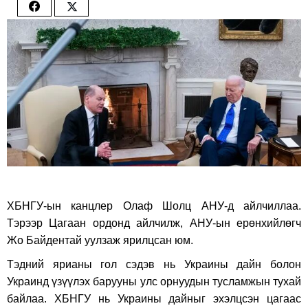
Share
Share
on
on
Facebook
Twitter
ХБНГУ-ын канцлер Олаф Шолц АНУ-д айлчиллаа.
Тэрээр Цагаан ордонд айлчилж, АНУ-ын ерөнхийлөгч
Жо Байдентай уулзаж ярилцсан юм.
Тэдний ярианы гол сэдэв нь Украины дайн болон
Украинд үзүүлэх барууны улс орнуудын тусламжын тухай
байлаа. ХБНГУ нь Украины дайныг эхэлцсэн цагаас