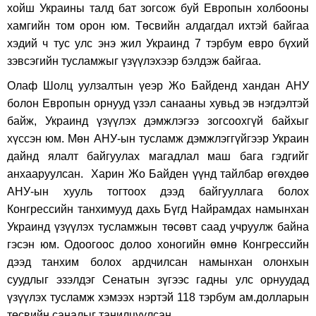
хойш Украины талд бат зогсож буй Европын холбооны
хамгийн том орон юм. Төсвийн алдагдал ихтэй байгаа
хэдий ч тус улс энэ жил Украинд 7 тэрбум евро бүхий
зэвсэгийн тусламжыг үзүүлэхээр бэлдэж байгаа.
Олаф Шолц уулзалтын үеэр Жо Байденд хандан АНУ
болон Европын орнууд үзэл санааны хувьд эв нэгдэлтэй
байж, Украинд үзүүлэх дэмжлэгээ зогсоохгүй байхыг
хүссэн юм. Мөн АНУ-ын тусламж дэмжлэггүйгээр Украин
дайнд ялалт байгуулах магадлал маш бага гэдгийг
анхааруулсан. Харин Жо Байден үүнд тайлбар өгөхдөө
АНУ-ын хууль тогтоох дээд байгууллага болох
Конгрессийн танхимууд дахь Бүгд Найрамдах намынхан
Украинд үзүүлэх тусламжын төсөвт саад учруулж байна
гэсэн юм. Одоогоос долоо хоногийн өмнө Конгрессийн
дээд танхим болох ардчилсан намынхан олонхын
суудлыг эзэлдэг Сенатын зүгээс гадны улс орнуудад
үзүүлэх тусламж хэмээх нэртэй 118 тэрбум ам.долларын
төсвийн саналыг танилцуулсан.