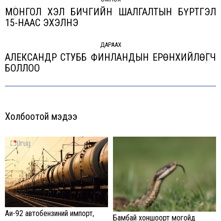
navigation
МОНГОЛ ХЭЛ БИЧГИЙН ШАЛГАЛТЫН БҮРТГЭЛ
Previous
15-НААС ЭХЭЛНЭ
post:
ДАРААХ
АЛЕКСАНДР СТУББ ФИНЛАНДЫН ЕРӨНХИЙЛӨГЧ
Next
БОЛЛОО
post:
Холбоотой мэдээ
Аи-92 автобензиний импорт,
Бамбай хоншоорт могойд