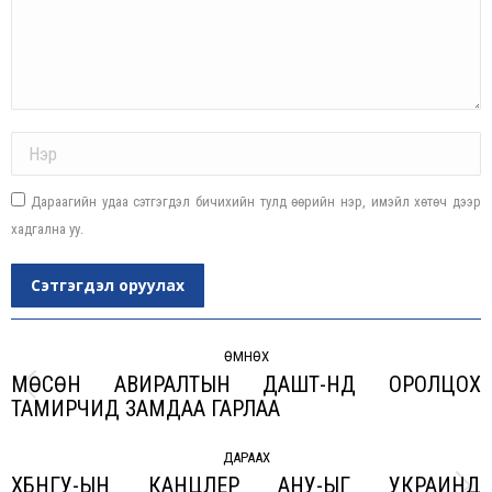
Name *
Дараагийн удаа сэтгэгдэл бичихийн тулд өөрийн нэр, имэйл хөтөч дээр
хадгална уу.
Сэтгэгдэл оруулах
Post
navigation
ӨМНӨХ
МӨСӨН АВИРАЛТЫН ДАШТ-НД ОРОЛЦОХ
Previous
ТАМИРЧИД ЗАМДАА ГАРЛАА
post:
ДАРААХ
ХБНГУ-ЫН КАНЦЛЕР АНУ-ЫГ УКРАИНД