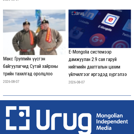
E-Mongolia системээр
Макс Группийн үүсгэн
дамжуулан 2.9 сая гаруй
байгуулагчид Сутай хайрхны
нийгмийн даатгалын цахим
төрийн тахилгад оролцлоо
үйлчилгээг иргэдэд хүргэлээ
2026-08-07
2026-08-07