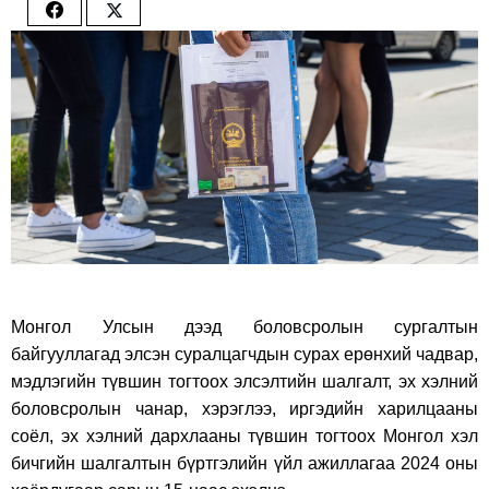
Share
Share
on
on
Facebook
Twitter
Монгол Улсын дээд боловсролын сургалтын
байгууллагад элсэн суралцагчдын сурах ерөнхий чадвар,
мэдлэгийн түвшин тогтоох элсэлтийн шалгалт, эх хэлний
боловсролын чанар, хэрэглээ, иргэдийн харилцааны
соёл, эх хэлний дархлааны түвшин тогтоох Монгол хэл
бичгийн шалгалтын бүртгэлийн үйл ажиллагаа 2024 оны