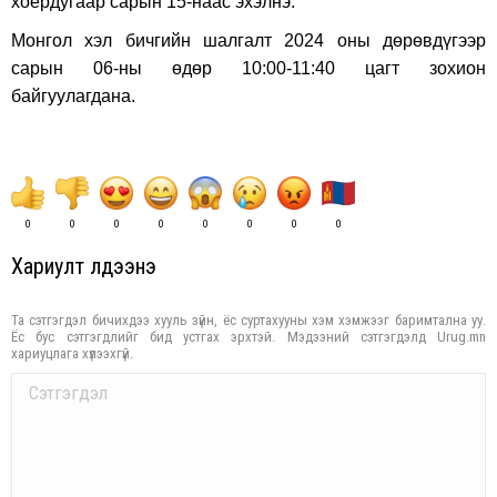
хоёрдугаар сарын 15-наас эхэлнэ.
Монгол хэл бичгийн шалгалт 2024 оны дөрөвдүгээр
сарын 06-ны өдөр 10:00-11:40 цагт зохион
байгуулагдана.
0
0
0
0
0
0
0
0
Хариулт үлдээнэ үү
Та сэтгэгдэл бичихдээ хууль зүйн, ёс суртахууны хэм хэмжээг баримтална уу.
Ёс бус сэтгэгдлийг бид устгах эрхтэй. Мэдээний сэтгэгдэлд Urug.mn
хариуцлага хүлээхгүй.
Comment