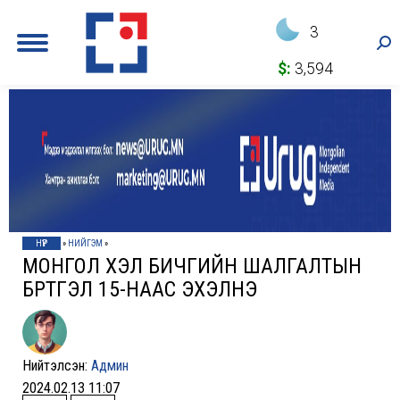
3
Sea
$:
3,594
НҮҮР
»
НИЙГЭМ
»
МОНГОЛ ХЭЛ БИЧГИЙН ШАЛГАЛТЫН
БҮРТГЭЛ 15-НААС ЭХЭЛНЭ
Нийтэлсэн:
Админ
2024.02.13 11:07