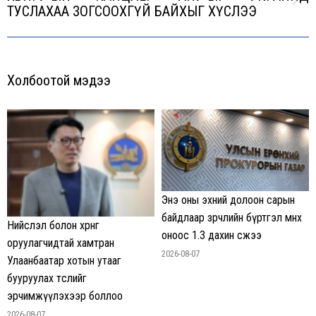
Next
ТУСЛАХАА ЗОГСООХГҮЙ БАЙХЫГ ХҮСЛЭЭ
post:
Холбоотой мэдээ
Энэ оны эхний долоон сарын
байдлаар зөрчлийн бүртгэл өмнөх
Нийслэл болон хөрөнгө
оноос 1.3 дахин өсжээ
оруулагчидтай хамтран
2026-08-07
Улаанбаатар хотын утааг
бууруулах төслийг
эрчимжүүлэхээр боллоо
2026-08-07