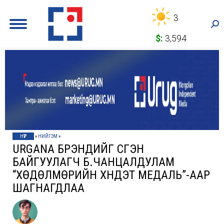
3
Sea
$:
3,594
НҮҮР
»
НИЙГЭМ
»
URGANA БРЭНДИЙГ ҮҮСГЭН
БАЙГУУЛАГЧ Б.ЧАНЦАЛДУЛАМ
“ХӨДӨЛМӨРИЙН ХҮНДЭТ МЕДАЛЬ”-ААР
ШАГНАГДЛАА