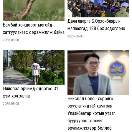
Даян аварга Б.Орхонбаярын
Бамбай хоншоорт могойд
мялаалгад 128 бөх зодоглоно
хатгуулахаас сэрэмжлүүлж байна
2026-08-08
2026-08-08
Нийслэл орчимд өдөртөө 31
хэм хүрч хална
Нийслэл болон хөрөнгө
2026-08-08
оруулагчидтай хамтран
Улаанбаатар хотын утааг
бууруулах төслийг
эрчимжүүлэхээр боллоо