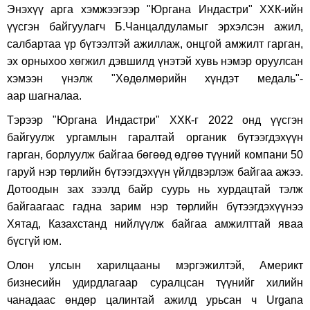
Энэхүү арга хэмжээгээр "Юргана Индастри" ХХК-ийн
үүсгэн байгуулагч Б.Чанцалдуламыг эрхэлсэн ажил,
салбартаа үр бүтээлтэй ажиллаж, онцгой амжилт гарган,
эх орныхоо хөгжил дэвшилд үнэтэй хувь нэмэр оруулсан
хэмээн үнэлж "Хөдөлмөрийн хүндэт медаль"-
аар шагналаа.
Тэрээр "Юргана Индастри" ХХК-г 2022 онд үүсгэн
байгуулж ургамлын гаралтай органик бүтээгдэхүүн
гарган, борлуулж байгаа бөгөөд өдгөө түүний компани 50
гаруй нэр төрлийн бүтээгдэхүүн үйлдвэрлэж байгаа ажээ.
Дотоодын зах зээлд байр суурь нь хурдацтай тэлж
байгаагаас гадна зарим нэр төрлийн бүтээгдэхүүнээ
Хятад, Казахстанд нийлүүлж байгаа амжилттай яваа
бүсгүй юм.
Олон улсын харилцааны мэргэжилтэй, Америкт
бизнесийн удирдлагаар суралцсан түүнийг хилийн
чанадаас өндөр цалинтай ажилд урьсан ч Urgana