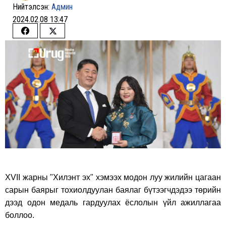
Нийтэлсэн:
Админ
2024.02.08 13:47
Share
Share
on
on
Facebook
Twitter
XVII жарны "Хилэнт эх" хэмээх модон луу жилийн цагаан
сарын баярыг тохиолдуулан баялаг бүтээгчдэдээ төрийн
дээд одон медаль гардуулах ёслолын үйл ажиллагаа
боллоо.