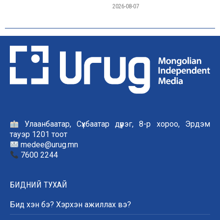
2026-08-07
Улаанбаатар, Сүхбаатар дүүрэг, 8-р хороо, Эрдэм
тауэр 1201 тоот
medee@urug.mn
7600 2244
БИДНИЙ ТУХАЙ
Бид хэн бэ? Хэрхэн ажиллах вэ?