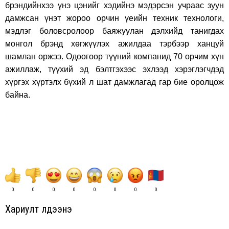
брэндийнхээ үнэ цэнийг хэдийнэ мэдэрсэн учраас зуун
дамжсан үнэт жороо орчин үеийн техник технологи,
мэдлэг боловсролоор баяжуулан дэлхийд танигдах
монгол брэнд хөгжүүлэх ажилдаа тэрбээр ханцуй
шамлан оржээ. Одоогоор түүний компанид 70 орчим хүн
ажиллаж, түүхий эд бэлтгэхээс эхлээд хэрэглэгчдэд
хүргэх хүртэлх бүхий л шат дамжлагад гар бие оролцож
байна.
0
0
0
0
0
0
0
0
Хариулт үлдээнэ үү