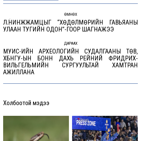
Post
navigation
ӨМНӨХ
Л.НИНЖЖАМЦЫГ “ХӨДӨЛМӨРИЙН ГАВЬЯАНЫ
Previous
УЛААН ТУГИЙН ОДОН”-ГООР ШАГНАЖЭЭ
post:
ДАРААХ
МУИС-ИЙН АРХЕОЛОГИЙН СУДАЛГААНЫ ТӨВ,
ХБНГУ-ЫН БОНН ДАХЬ РЕЙНИЙ ФРИДРИХ-
Next
ВИЛЬГЕЛЬМИЙН СУРГУУЛЬТАЙ ХАМТРАН
post:
АЖИЛЛАНА
Холбоотой мэдээ