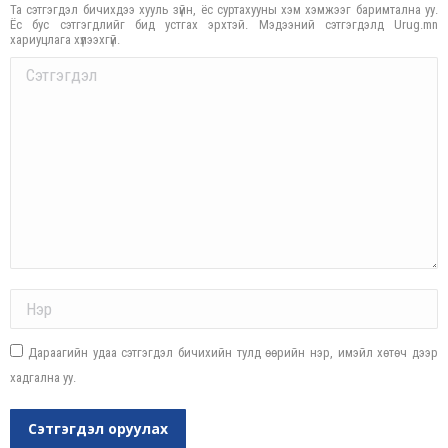
Та сэтгэгдэл бичихдээ хууль зүйн, ёс суртахууны хэм хэмжээг баримтална уу.
Ёс бус сэтгэгдлийг бид устгах эрхтэй. Мэдээний сэтгэгдэлд Urug.mn
хариуцлага хүлээхгүй.
Comment
Name *
Дараагийн удаа сэтгэгдэл бичихийн тулд өөрийн нэр, имэйл хөтөч дээр
хадгална уу.
Сэтгэгдэл оруулах