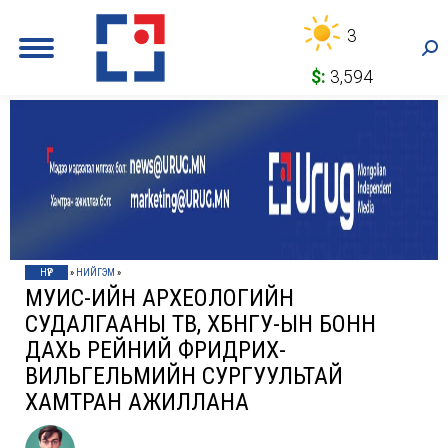
3
Sea
$:
3,594
НҮҮР
»
НИЙГЭМ
»
МУИС-ИЙН АРХЕОЛОГИЙН
СУДАЛГААНЫ ТӨВ, ХБНГУ-ЫН БОНН
ДАХЬ РЕЙНИЙ ФРИДРИХ-
ВИЛЬГЕЛЬМИЙН СУРГУУЛЬТАЙ
ХАМТРАН АЖИЛЛАНА