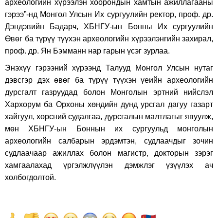
археологийн хүрээлэн хоорондын хамтын ажиллагааны
гэрээ”-нд Монгол Улсын Их сургуулийн ректор, проф. др.
Дэндэвийн Бадарч, ХБНГУ-ын Бонны Их сургуулийн
Өвөг ба түрүү түүхэн археологийн хүрээлэнгийн захирал,
проф. др. Ян Бэмманн нар гарын үсэг зурлаа.
Энэхүү гэрээний хүрээнд Талууд Монгол Улсын нутаг
дэвсгэр дэх өвөг ба түрүү түүхэн үеийн археологийн
дурсгалт газруудад болон Монголын эртний нийслэл
Хархорум ба Орхоны хөндийн дунд урсгал дагуу газарт
хайгуул, хөрсний судалгаа, дурсгалын малтлагыг явуулж,
мөн ХБНГУ-ын Боннын их сургуульд монголын
археологийн салбарын эрдэмтэн, судлаачдыг зочин
судлаачаар ажиллах болон магистр, докторын зэрэг
хамгаалахад үргэлжлүүлэн дэмжлэг үзүүлэх ач
холбогдолтой.