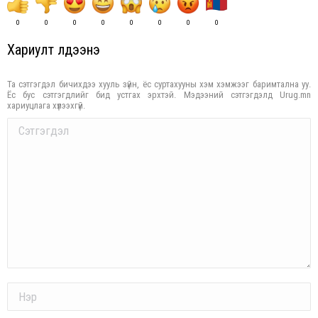
0
0
0
0
0
0
0
0
Хариулт үлдээнэ үү
Та сэтгэгдэл бичихдээ хууль зүйн, ёс суртахууны хэм хэмжээг баримтална уу.
Ёс бус сэтгэгдлийг бид устгах эрхтэй. Мэдээний сэтгэгдэлд Urug.mn
хариуцлага хүлээхгүй.
Comment
Name *