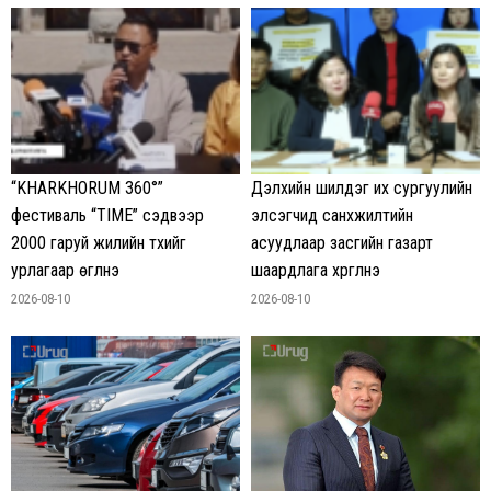
“KHARKHORUM 360°”
Дэлхийн шилдэг их сургуулийн
фестиваль “TIME” сэдвээр
элсэгчид санхүүжилтийн
2000 гаруй жилийн түүхийг
асуудлаар засгийн газарт
урлагаар өгүүлнэ
шаардлага хүргүүлнэ
2026-08-10
2026-08-10