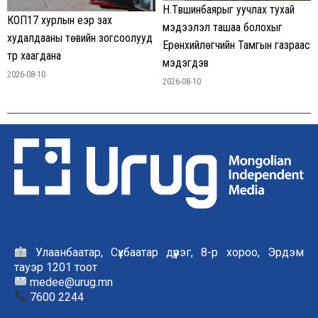
Н.Түвшинбаярыг уучлах тухай
КОП17 хурлын үеэр зах
мэдээлэл ташаа болохыг
худалдааны төвийн зогсоолууд
Ерөнхийлөгчийн Тамгын газраас
түр хаагдана
мэдэгдэв
2026-08-10
2026-08-10
Улаанбаатар, Сүхбаатар дүүрэг, 8-р хороо, Эрдэм
тауэр 1201 тоот
medee@urug.mn
7600 2244