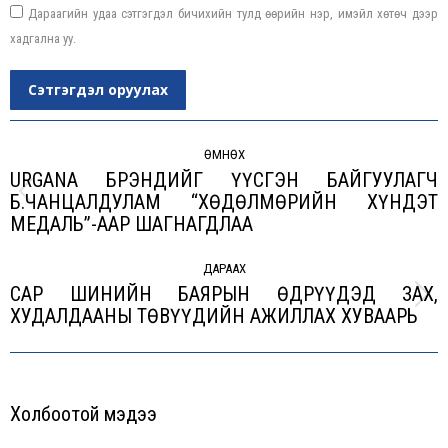
Дараагийн удаа сэтгэгдэл бичихийн тулд өөрийн нэр, имэйл хөтөч дээр
хадгална уу.
Сэтгэгдэл оруулах
Post
navigation
ӨМНӨХ
URGANA БРЭНДИЙГ ҮҮСГЭН БАЙГУУЛАГЧ
Б.ЧАНЦАЛДУЛАМ “ХӨДӨЛМӨРИЙН ХҮНДЭТ
Previous
МЕДАЛЬ”-ААР ШАГНАГДЛАА
post:
ДАРААХ
САР ШИНИЙН БАЯРЫН ӨДРҮҮДЭД ЗАХ,
Next
ХУДАЛДААНЫ ТӨВҮҮДИЙН АЖИЛЛАХ ХУВААРЬ
post:
Холбоотой мэдээ