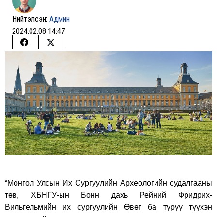
Нийтэлсэн:
Админ
2024.02.08 14:47
Share
Share
on
on
Facebook
Twitter
“Монгол Улсын Их Сургуулийн Археологийн судалгааны
төв, ХБНГУ-ын Бонн дахь Рейний Фридрих-
Вильгельмийн их сургуулийн Өвөг ба түрүү түүхэн