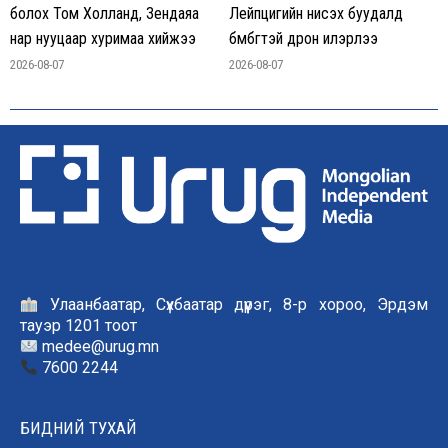
болох Том Холланд, Зендаяа
Лейпцигийн нисэх буудалд
нар нууцаар хуримаа хийжээ
бөмбөгтэй дрон илэрлээ
2026-08-07
2026-08-07
Улаанбаатар, Сүхбаатар дүүрэг, 8-р хороо, Эрдэм
тауэр 1201 тоот
medee@urug.mn
7600 2244
БИДНИЙ ТУХАЙ