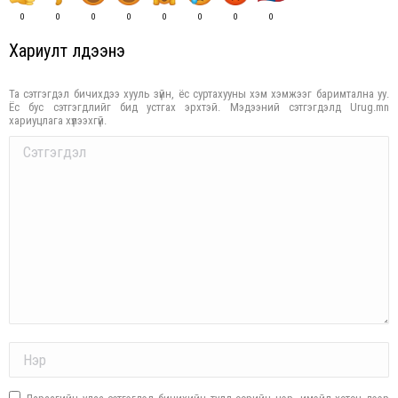
0
0
0
0
0
0
0
0
Хариулт үлдээнэ үү
Та сэтгэгдэл бичихдээ хууль зүйн, ёс суртахууны хэм хэмжээг баримтална уу.
Ёс бус сэтгэгдлийг бид устгах эрхтэй. Мэдээний сэтгэгдэлд Urug.mn
хариуцлага хүлээхгүй.
Comment
Name *