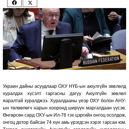
Share
Share
on
on
Facebook
Twitter
Украин дайны асуудлаар ОХУ НҮБ-ын аюулгүйн зөвлөлд
хуралдах хүсэлт гаргасны дагуу Аюулгүйн зөвлөл
яаралтай хуралджээ. Хуралдааны үеэр ОХУ болон АНУ-
ын төлөөлөгч нарын хооронд ширүүн маргалдаан үүсэв.
Өнгөрсөн сард ОХУ-ын Ил-76 гэх цэргийн онгоц осолдож,
онгоц дотор байсан 74 хүн амь үрэгдсэн хэрэг гарсан юм.