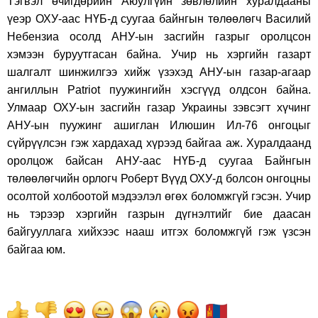
Тэгвэл өчигдөрийн Аюулгүйн зөвлөлийн хуралдааны
үеэр ОХУ-аас НҮБ-д суугаа байнгын төлөөлөгч Василий
Небензиа осолд АНУ-ын засгийн газрыг оролцсон
хэмээн буруутгасан байна. Учир нь хэргийн газарт
шалгалт шинжилгээ хийж үзэхэд АНУ-ын газар-агаар
ангиллын Patriot пуужингийн хэсгүүд олдсон байна.
Улмаар ОХУ-ын засгийн газар Украины зэвсэгт хүчинг
АНУ-ын пуужинг ашиглан Илюшин Ил-76 онгоцыг
сүйрүүлсэн гэж хардахад хүрээд байгаа аж. Хуралдаанд
оролцож байсан АНУ-аас НҮБ-д суугаа Байнгын
төлөөлөгчийн орлогч Роберт Вүүд ОХУ-д болсон онгоцны
осолтой холбоотой мэдээлэл өгөх боломжгүй гэсэн. Учир
нь тэрээр хэргийн газрын дүгнэлтийг бие даасан
байгууллага хийхээс нааш итгэх боломжгүй гэж үзсэн
байгаа юм.