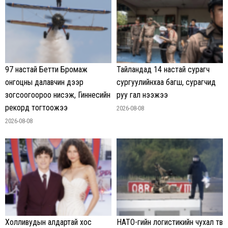
97 настай Бетти Бромаж
Тайландад 14 настай сурагч
онгоцны далавчин дээр
сургуулийнхаа багш, сурагчид
зогсоогоороо нисэж, Гиннесийн
руу гал нээжээ
рекорд тогтоожээ
2026-08-08
2026-08-08
Холливудын алдартай хос
НАТО-гийн логистикийн чухал төв