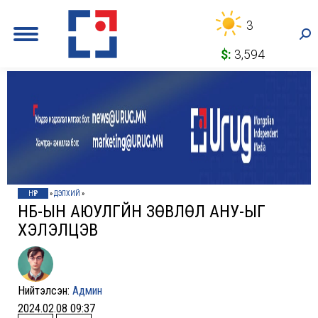
3
Sea
$:
3,594
НҮҮР
»
ДЭЛХИЙ
»
НҮБ-ЫН АЮУЛГҮЙН ЗӨВЛӨЛ АНУ-ЫГ
ХЭЛЭЛЦЭВ
Нийтэлсэн:
Админ
2024.02.08 09:37