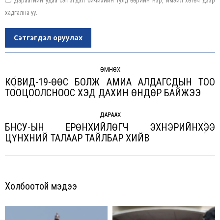
Дараагийн удаа сэтгэгдэл бичихийн тулд өөрийн нэр, имэйл хөтөч дээр
хадгална уу.
Сэтгэгдэл оруулах
Post
navigation
ӨМНӨХ
КОВИД-19-ӨӨС БОЛЖ АМИА АЛДАГСДЫН ТОО
Previous
ТООЦООЛСНООС ХЭД ДАХИН ӨНДӨР БАЙЖЭЭ
post:
ДАРААХ
БНСУ-ЫН ЕРӨНХИЙЛӨГЧ ЭХНЭРИЙНХЭЭ
Next
ЦҮНХНИЙ ТАЛААР ТАЙЛБАР ХИЙВ
post:
Холбоотой мэдээ