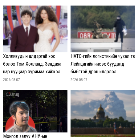
Холливудын алдартай хос
НАТО-гийн логистикийн чухал төв
болох Том Холланд, Зендаяа
Лейпцигийн нисэх буудалд
нар нууцаар хуримаа хийжээ
бөмбөгтэй дрон илэрлээ
2026-08-07
2026-08-07
Монгол залуу АНУ-ын