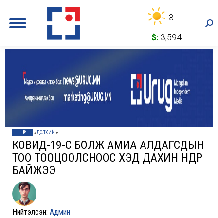
3
Sea
$:
3,594
НҮҮР
»
ДЭЛХИЙ
»
КОВИД-19-ӨӨС БОЛЖ АМИА АЛДАГСДЫН
ТОО ТООЦООЛСНООС ХЭД ДАХИН ӨНДӨР
БАЙЖЭЭ
Нийтэлсэн:
Админ