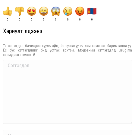
0
0
0
0
0
0
0
0
Хариулт үлдээнэ үү
Та сэтгэгдэл бичихдээ хууль зүйн, ёс суртахууны хэм хэмжээг баримтална уу.
Ёс бус сэтгэгдлийг бид устгах эрхтэй. Мэдээний сэтгэгдэлд Urug.mn
хариуцлага хүлээхгүй.
Comment
Name *