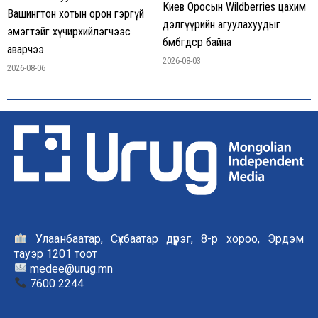
Киев Оросын Wildberries цахим
Вашингтон хотын орон гэргүй
дэлгүүрийн агуулахуудыг
эмэгтэйг хүчирхийлэгчээс
бөмбөгдсөөр байна
аварчээ
2026-08-03
2026-08-06
Улаанбаатар, Сүхбаатар дүүрэг, 8-р хороо, Эрдэм
тауэр 1201 тоот
medee@urug.mn
7600 2244