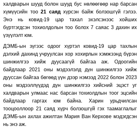
халдварын шууд болон шууд бус нөлөөгөөр нар барсан
хүмүүсийн тоо
21
саяд
хүрсэн байж болзошгүй гэлээ.
Энэ нь ковид-19 цар тахал эхэлсэнээс хойших
бүртгэгдсэн тохиолдолын тоо болох 7 саяас 3 дахин их
үзүүлэлт юм.
ДЭМБ-ын зүгээс одоог хүртэл ковид-19 цар тахлын
дэлхий дахинд учруулсан хор хохирлын хэмжээнд бүрэн
шинжилгээ хийж дуусаагүй байгаа аж. Одоогийн
байдлаар 2021 оны мэдээлэлд дүн шинжилгээ хийж
дууссан байгаа бөгөөд үүн дээр нэмээд 2022 болон 2023
оны мэдээллүүдэд дүн шинжилгээ хийсний эцэст уг
халдварын улмаас нас барсан тохиолдлын тоог эцсийн
байдлаар гаргах юм байна. Харин урьдчилсан
тооцооллоор 21 саяд хүрч болзошгүй гэх таамаглалыг
ДЭМБ-ын ахлах ажилтан Мария Ван Керхове мэдэгдсэн
нь энэ аж.