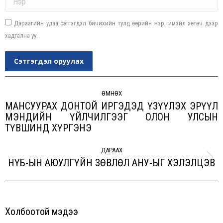
Дараагийн удаа сэтгэгдэл бичихийн тулд өөрийн нэр, имэйл хөтөч дээр
хадгална уу.
Сэтгэгдэл оруулах
Post
navigation
ӨМНӨХ
МАНСУУРАХ ДОНТОЙ ИРГЭДЭД ҮЗҮҮЛЭХ ЭРҮҮЛ
МЭНДИЙН ҮЙЛЧИЛГЭЭГ ОЛОН УЛСЫН
Previous
ТҮВШИНД ХҮРГЭНЭ
post:
ДАРААХ
НҮБ-ЫН АЮУЛГҮЙН ЗӨВЛӨЛ АНУ-ЫГ ХЭЛЭЛЦЭВ
Next
post:
Холбоотой мэдээ