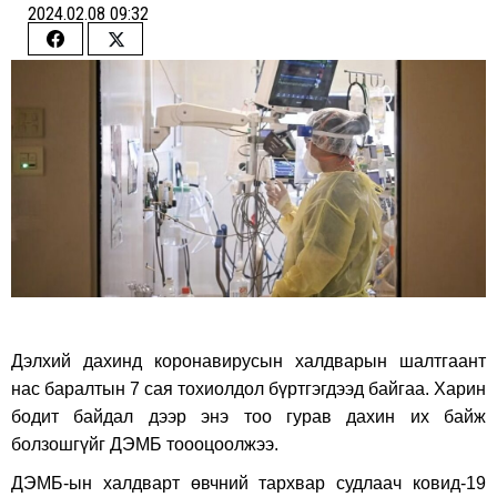
2024.02.08 09:32
Share
Share
on
on
Facebook
Twitter
Дэлхий дахинд коронавирусын халдварын шалтгаант
нас баралтын 7 сая тохиолдол бүртгэгдээд байгаа. Харин
бодит байдал дээр энэ тоо гурав дахин их байж
болзошгүйг ДЭМБ тоооцоолжээ.
ДЭМБ-ын халдварт өвчний тархвар судлаач ковид-19