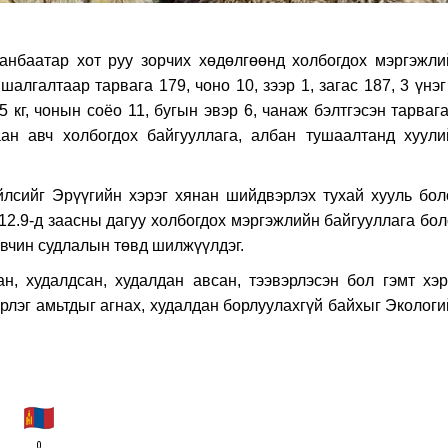
анбаатар хот руу зорчих хөдөлгөөнд холбогдох мэргэжли
алгалтаар тарвага 179, чоно 10, зээр 1, загас 187, 3 үнэг
15 кг, чонын соёо 11, бугын эвэр 6, чанаж бэлтгэсэн тарваг
ан авч холбогдох байгууллага, албан тушаалтанд хуули
үйлсийг Эрүүгийн хэрэг хянан шийдвэрлэх тухай хууль бол
.12.9-д заасны дагуу холбогдох мэргэжлийн байгууллага бо
вчин судлалын төвд шилжүүлдэг.
н, худалдсан, худалдан авсан, тээвэрлэсэн бол гэмт хэрэ
эрлэг амьтдыг агнах, худалдан борлуулахгүй байхыг Эколог
0