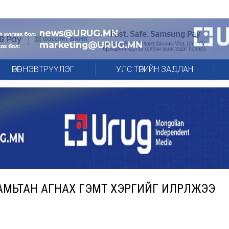
ӨРӨГ НЭВТРҮҮЛЭГ
УЛС ТӨРИЙН ЗАДЛАН
АМЬТАН АГНАХ ГЭМТ ХЭРГИЙГ ИЛРҮҮЛЖЭЭ