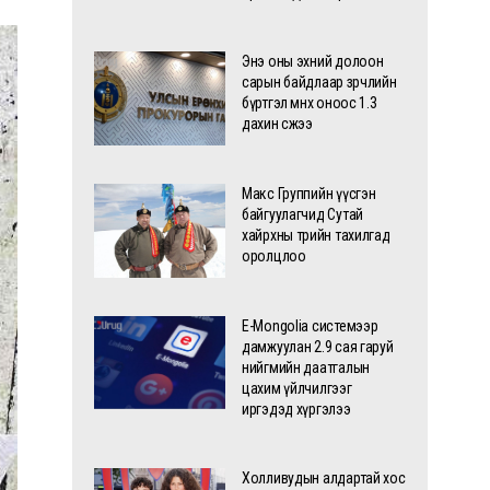
Энэ оны эхний долоон
сарын байдлаар зөрчлийн
бүртгэл өмнөх оноос 1.3
дахин өсжээ
Макс Группийн үүсгэн
байгуулагчид Сутай
хайрхны төрийн тахилгад
оролцлоо
E-Mongolia системээр
дамжуулан 2.9 сая гаруй
нийгмийн даатгалын
цахим үйлчилгээг
иргэдэд хүргэлээ
Холливудын алдартай хос