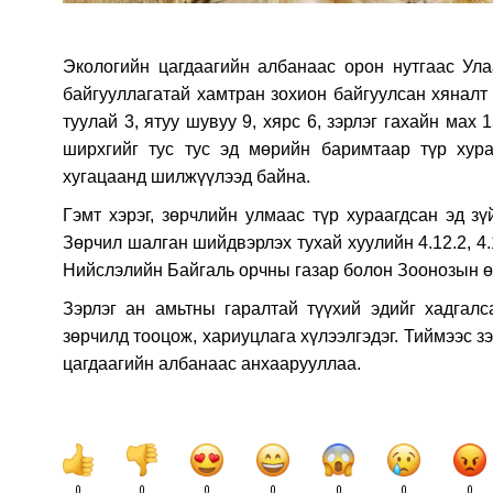
Экологийн цагдаагийн албанаас орон нутгаас Ула
байгууллагатай хамтран зохион байгуулсан хяналт ш
туулай 3, ятуу шувуу 9, хярс 6, зэрлэг гахайн мах 
ширхгийг тус тус эд мөрийн баримтаар түр хура
хугацаанд шилжүүлээд байна.
Гэмт хэрэг, зөрчлийн улмаас түр хураагдсан эд з
Зөрчил шалган шийдвэрлэх тухай хуулийн 4.12.2, 4
Нийслэлийн Байгаль орчны газар болон Зоонозын ө
Зэрлэг ан амьтны гаралтай түүхий эдийг хадгалса
зөрчилд тооцож, хариуцлага хүлээлгэдэг. Тиймээс з
цагдаагийн албанаас анхаарууллаа.
0
0
0
0
0
0
0