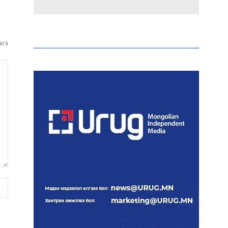
Эрдэмтэд AI ашиглан цоо
шинэ вирусүүд бүтээжээ
ага
Ш.Шинэцэцэгийг
хохироосон гэх 2011 оны
хэргийг прокуророос
шүүхэд шилжүүлжээ
Meta компанийг 567 сая
ам.доллароор торгожээ
Шатахууны нийлүүлэлт
эрчимжиж, түгээлтийн
хүчин чадлыг нэмэгдүүлж