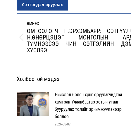
Сэтгэгдэл оруулах
Post
navigation
ӨМНӨХ
ӨМГӨӨЛӨГЧ П.ЭРХЭМБАЯР: СЭТГҮҮЛ
Н.ӨНӨРЦЭЦЭГ МОНГОЛЫН АР
Previous
ТҮМНЭЭСЭЭ ЧИН СЭТГЭЛИЙН ДЭ
post:
ХҮСЛЭЭ
Холбоотой мэдээ
Нийслэл болон хөрөнгө оруулагчидтай
хамтран Улаанбаатар хотын утааг
бууруулах төслийг эрчимжүүлэхээр
боллоо
2026-08-07