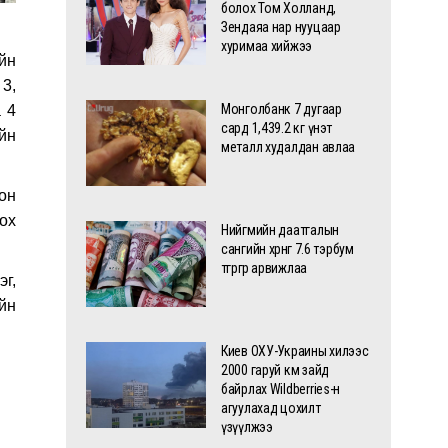
болох Том Холланд,
Зендаяа нар нууцаар
хуримаа хийжээ
йн
 3,
Монголбанк 7 дугаар
а 4
сард 1,439.2 кг үнэт
йн
металл худалдан авлаа
он
лох
Нийгмийн даатгалын
сангийн хөрөнгө 7.6 тэрбум
төгрөгөөр арвижлаа
г,
ийн
Киев ОХУ-Украины хилээс
2000 гаруй км зайд
байрлах Wildberries-н
агуулахад цохилт
үзүүлжээ