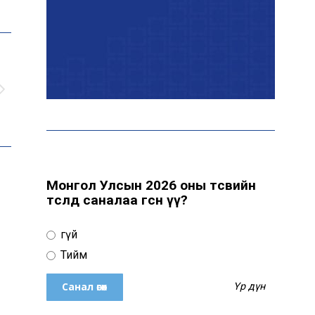
байна
“Сүхбаатар дүүрэгт
үйлдвэрлэв- 2026”
үзэсгэлэн үргэлжилж
байна
Т.Ганболд: Ерөнхийлөгчийн
сонгуульд нэр дэвших
боломж бүрдвэл өрсөлдөнө
Монгол Улсын 2026 оны төсвийн
төсөлд саналаа өгсөн үү?
Цахим орчинд тархсан
Үгүй
бичлэгийн дараа
автобусны жолоочид
Тийм
хариуцлага тооцжээ
Үр дүн
ХААН Банк Ногоон нуур