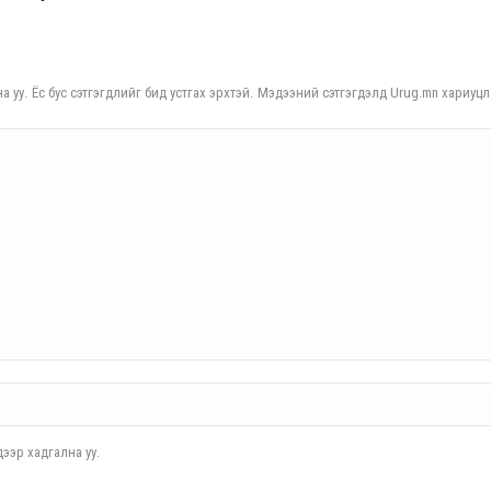
а уу. Ёс бус сэтгэгдлийг бид устгах эрхтэй. Мэдээний сэтгэгдэлд Urug.mn хариуцл
ээр хадгална уу.