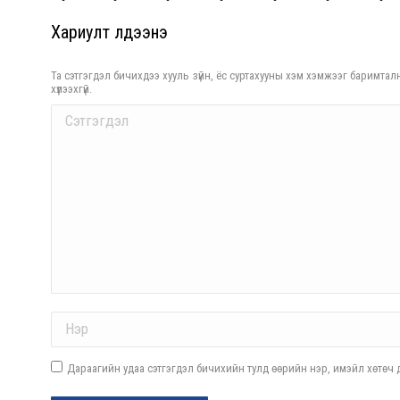
Хариулт үлдээнэ үү
Та сэтгэгдэл бичихдээ хууль зүйн, ёс суртахууны хэм хэмжээг баримталн
хүлээхгүй.
Comment
Name *
Дараагийн удаа сэтгэгдэл бичихийн тулд өөрийн нэр, имэйл хөтөч д