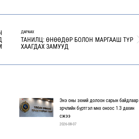
Ч
ДАРААХ
Д
ТАНИЛЦ: ӨНӨӨДӨР БОЛОН МАРГААШ ТҮР
Next
М
ХААГДАХ ЗАМУУД
post:
Энэ оны эхний долоон сарын байдлаар
зөрчлийн бүртгэл өмнөх оноос 1.3 дахин
өсжээ
2026-08-07