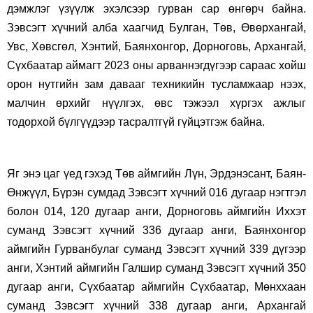
дэмжлэг үзүүлж эхэлсээр гурван сар өнгөрч байна.
Зэвсэгт хүчний алба хаагчид Булган, Төв, Өвөрхангай,
Увс, Хөвсгөл, Хэнтий, Баянхонгор, Дорноговь, Архангай,
Сүхбаатар аймагт 2023 оны арваннэгдүгээр сараас хойш
орон нутгийн зам давааг техникийн тусламжаар нээх,
малчин өрхийг нүүлгэх, өвс тэжээл хүргэх ажлыг
тодорхой бүлгүүдээр тасралтгүй гүйцэтгэж байна.
Яг энэ цаг үед гэхэд Төв аймгийн Лүн, Эрдэнэсант, Баян-
Өнжүүл, Бүрэн сумдад Зэвсэгт хүчний 016 дугаар нэгтгэл
болон 014, 120 дугаар анги, Дорноговь аймгийн Иххэт
суманд Зэвсэгт хүчний 336 дугаар анги, Баянхонгор
аймгийн Гурванбулаг суманд Зэвсэгт хүчний 339 дүгээр
анги, Хэнтий аймгийн Галшир суманд Зэвсэгт хүчний 350
дугаар анги, Сүхбаатар аймгийн Сүхбаатар, Мөнххаан
суманд Зэвсэгт хүчний 338 дугаар анги, Архангай