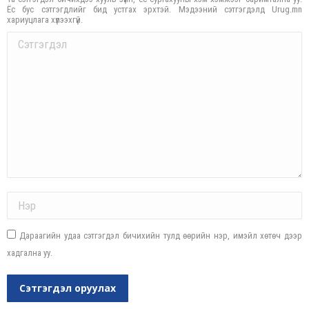
Ёс бус сэтгэгдлийг бид устгах эрхтэй. Мэдээний сэтгэгдэлд Urug.mn
хариуцлага хүлээхгүй.
Comment
Name *
Дараагийн удаа сэтгэгдэл бичихийн тулд өөрийн нэр, имэйл хөтөч дээр
хадгална уу.
Сэтгэгдэл оруулах