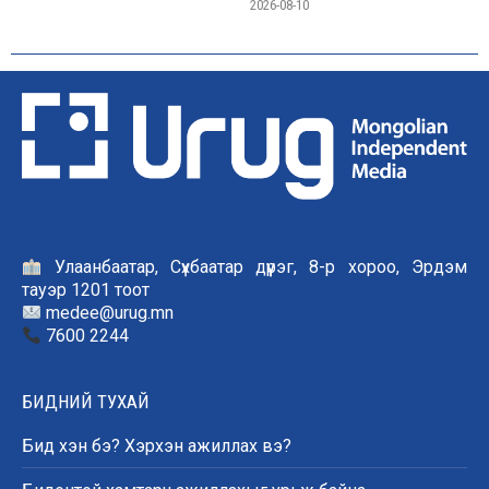
2026-08-10
Улаанбаатар, Сүхбаатар дүүрэг, 8-р хороо, Эрдэм
тауэр 1201 тоот
medee@urug.mn
7600 2244
БИДНИЙ ТУХАЙ
Бид хэн бэ? Хэрхэн ажиллах вэ?