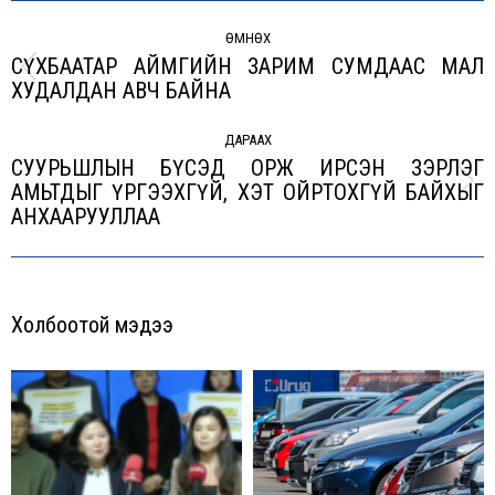
Post
navigation
ӨМНӨХ
СҮХБААТАР АЙМГИЙН ЗАРИМ СУМДААС МАЛ
Previous
ХУДАЛДАН АВЧ БАЙНА
post:
ДАРААХ
СУУРЬШЛЫН БҮСЭД ОРЖ ИРСЭН ЗЭРЛЭГ
АМЬТДЫГ ҮРГЭЭХГҮЙ, ХЭТ ОЙРТОХГҮЙ БАЙХЫГ
Next
АНХААРУУЛЛАА
post:
Холбоотой мэдээ