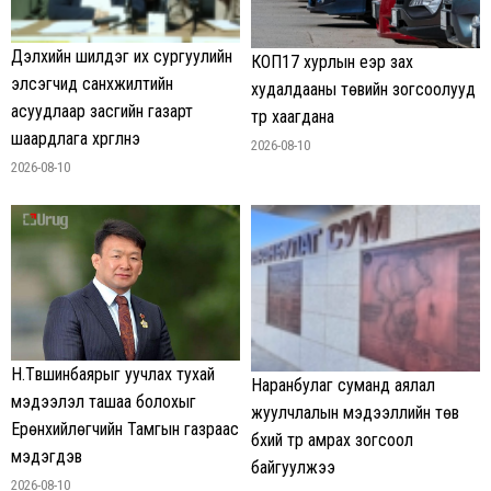
Дэлхийн шилдэг их сургуулийн
КОП17 хурлын үеэр зах
элсэгчид санхүүжилтийн
худалдааны төвийн зогсоолууд
асуудлаар засгийн газарт
түр хаагдана
шаардлага хүргүүлнэ
2026-08-10
2026-08-10
Н.Түвшинбаярыг уучлах тухай
Наранбулаг суманд аялал
мэдээлэл ташаа болохыг
жуулчлалын мэдээллийн төв
Ерөнхийлөгчийн Тамгын газраас
бүхий түр амрах зогсоол
мэдэгдэв
байгуулжээ
2026-08-10