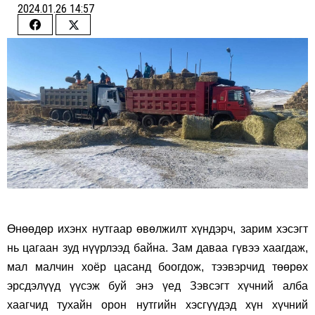
2024.01.26 14:57
Share
Share
on
on
Facebook
Twitter
Өнөөдөр ихэнх нутгаар өвөлжилт хүндэрч, зарим хэсэгт
нь цагаан зуд нүүрлээд байна. Зам даваа гүвээ хаагдаж,
мал малчин хоёр цасанд боогдож, тээвэрчид төөрөх
эрсдэлүүд үүсэж буй энэ үед Зэвсэгт хүчний алба
хаагчид тухайн орон нутгийн хэсгүүдэд хүн хүчний