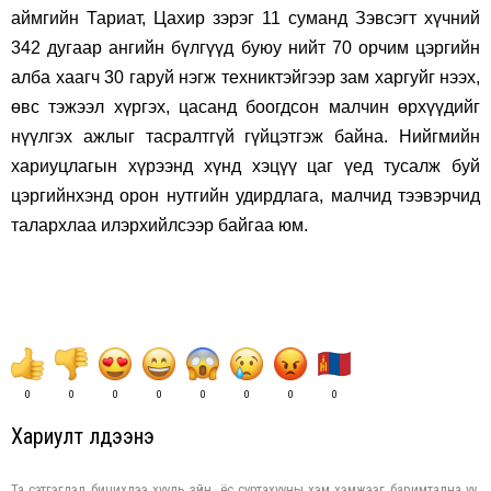
аймгийн Тариат, Цахир зэрэг 11 суманд Зэвсэгт хүчний
342 дугаар ангийн бүлгүүд буюу нийт 70 орчим цэргийн
алба хаагч 30 гаруй нэгж техниктэйгээр зам харгуйг нээх,
өвс тэжээл хүргэх, цасанд боогдсон малчин өрхүүдийг
нүүлгэх ажлыг тасралтгүй гүйцэтгэж байна. Нийгмийн
хариуцлагын хүрээнд хүнд хэцүү цаг үед тусалж буй
цэргийнхэнд орон нутгийн удирдлага, малчид тээвэрчид
талархлаа илэрхийлсээр байгаа юм.
0
0
0
0
0
0
0
0
Хариулт үлдээнэ үү
Та сэтгэгдэл бичихдээ хууль зүйн, ёс суртахууны хэм хэмжээг баримтална уу.