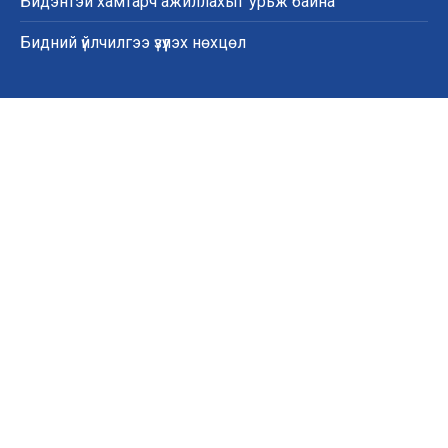
Бидэнтэй хамтарч ажиллахыг урьж байна
Бидний үйлчилгээ үзүүлэх нөхцөл