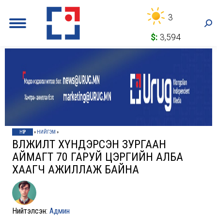
3
Sea
$:
3,594
НҮҮР
»
НИЙГЭМ
»
ӨВӨЛЖИЛТ ХҮНДЭРСЭН ЗУРГААН
АЙМАГТ 70 ГАРУЙ ЦЭРГИЙН АЛБА
ХААГЧ АЖИЛЛАЖ БАЙНА
Нийтэлсэн:
Админ