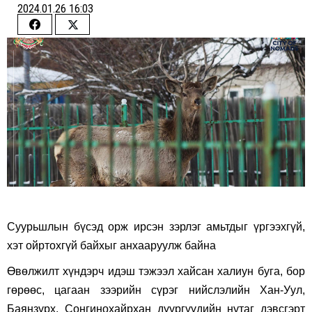
2024.01.26 16:03
Share
Share
on
on
Facebook
Twitter
Суурьшлын бүсэд орж ирсэн зэрлэг амьтдыг үргээхгүй,
хэт ойртохгүй байхыг анхааруулж байна
Өвөлжилт хүндэрч идэш тэжээл хайсан халиун буга, бор
гөрөөс, цагаан зээрийн сүрэг нийслэлийн Хан-Уул,
Баянзүрх, Сонгинохайрхан дүүргүүдийн нутаг дэвсгэрт