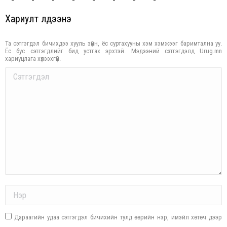
Хариулт үлдээнэ үү
Та сэтгэгдэл бичихдээ хууль зүйн, ёс суртахууны хэм хэмжээг баримтална уу.
Ёс бус сэтгэгдлийг бид устгах эрхтэй. Мэдээний сэтгэгдэлд Urug.mn
хариуцлага хүлээхгүй.
Comment
Name *
Дараагийн удаа сэтгэгдэл бичихийн тулд өөрийн нэр, имэйл хөтөч дээр