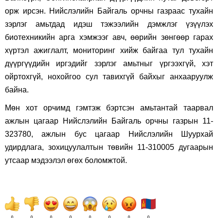
орж ирсэн. Нийслэлийн Байгаль орчны газраас тухайн
зэрлэг амьтдад идэш тэжээлийн дэмжлэг үзүүлэх
биотехникийн арга хэмжээг авч, өөрийн зөнгөөр гарах
хүртэл ажиглалт, мониторинг хийж байгаа тул тухайн
дүүргүүдийн иргэдийг зэрлэг амьтныг үргээхгүй, хэт
ойртохгүй, нохойгоо сул тавихгүй байхыг анхааруулж
байна.
Мөн хот орчимд гэмтэж бэртсэн амьтантай таарвал
ажлын цагаар Нийслэлийн Байгаль орчны газрын 11-
323780, ажлын бус цагаар Нийслэлийн Шуурхай
удирдлага, зохицуулалтын төвийн 11-310005 дугаарын
утсаар мэдээлэл өгөх боломжтой.
0
0
0
0
0
0
0
0