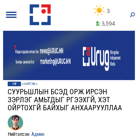
3
Sea
$:
3,594
НҮҮР
»
НИЙГЭМ
»
СУУРЬШЛЫН БҮСЭД ОРЖ ИРСЭН
ЗЭРЛЭГ АМЬТДЫГ ҮРГЭЭХГҮЙ, ХЭТ
ОЙРТОХГҮЙ БАЙХЫГ АНХААРУУЛЛАА
Нийтэлсэн:
Админ