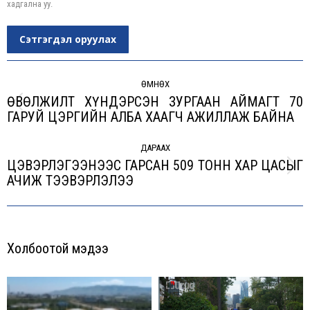
хадгална уу.
Сэтгэгдэл оруулах
Post
navigation
ӨМНӨХ
ӨВӨЛЖИЛТ ХҮНДЭРСЭН ЗУРГААН АЙМАГТ 70
Previous
ГАРУЙ ЦЭРГИЙН АЛБА ХААГЧ АЖИЛЛАЖ БАЙНА
post:
ДАРААХ
ЦЭВЭРЛЭГЭЭНЭЭС ГАРСАН 509 ТОНН ХАР ЦАСЫГ
Next
АЧИЖ ТЭЭВЭРЛЭЛЭЭ
post:
Холбоотой мэдээ