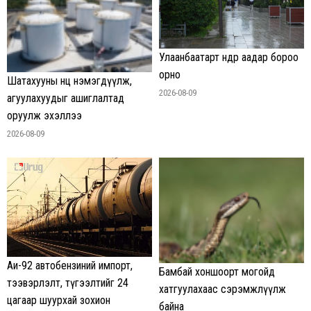
Улаанбаатарт өнөөдөр аадар бороо
орно
Шатахууны нөөц нэмэгдүүлж,
2026-08-09
агуулахуудыг ашиглалтад
оруулж эхэллээ
2026-08-09
Аи-92 автобензиний импорт,
Бамбай хоншоорт могойд
тээвэрлэлт, түгээлтийг 24
хатгуулахаас сэрэмжлүүлж
цагаар шуурхай зохион
байна