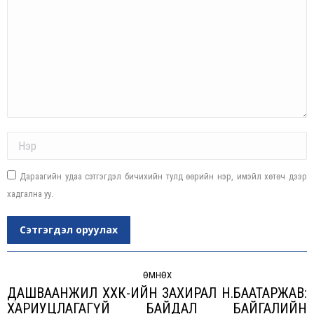
Name *
Дараагийн удаа сэтгэгдэл бичихийн тулд өөрийн нэр, имэйл хөтөч дээр
хадгална уу.
Сэтгэгдэл оруулах
Post
navigation
ӨМНӨХ
ДАШВААНЖИЛ ХХК-ИЙН ЗАХИРАЛ Н.БААТАРЖАВ:
ХАРИУЦЛАГАГҮЙ БАЙДАЛ БАЙГАЛИЙН
Previous