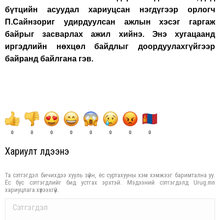
бүтцийн асуудал хариуцсан нэгдүгээр орлогч
П.Сайнзориг удирдуулсан ажлын хэсэг гаргаж
байрыг засварлах ажил хийнэ. Энэ хугацаанд
иргэдлийн нөхцөл байдлыг доордуулахгүйгээр
байранд байлгана гэв.
0
0
0
0
0
0
0
0
Хариулт үлдээнэ үү
Та сэтгэгдэл бичихдээ хууль зүйн, ёс суртахууны хэм хэмжээг баримтална уу.
Ёс бус сэтгэгдлийг бид устгах эрхтэй. Мэдээний сэтгэгдэлд Urug.mn
хариуцлага хүлээхгүй.
Comment