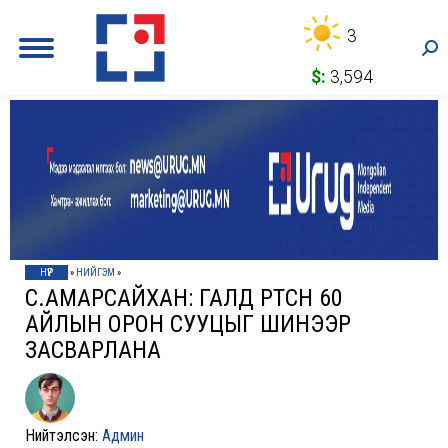
3
Sea
$:
3,594
НҮҮР
»
НИЙГЭМ
»
С.АМАРСАЙХАН: ГАЛД ӨРТСӨН 60
АЙЛЫН ОРОН СУУЦЫГ ШИНЭЭР
ЗАСВАРЛАНА
Нийтэлсэн:
Админ