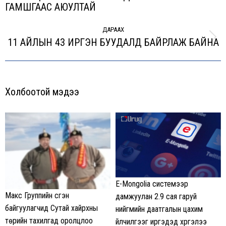
ГАМШГААС АЮУЛТАЙ
post:
ДАРААХ
11 АЙЛЫН 43 ИРГЭН БУУДАЛД БАЙРЛАЖ БАЙНА
Next
post:
Холбоотой мэдээ
E-Mongolia системээр
Макс Группийн үүсгэн
дамжуулан 2.9 сая гаруй
байгуулагчид Сутай хайрхны
нийгмийн даатгалын цахим
төрийн тахилгад оролцлоо
үйлчилгээг иргэдэд хүргэлээ