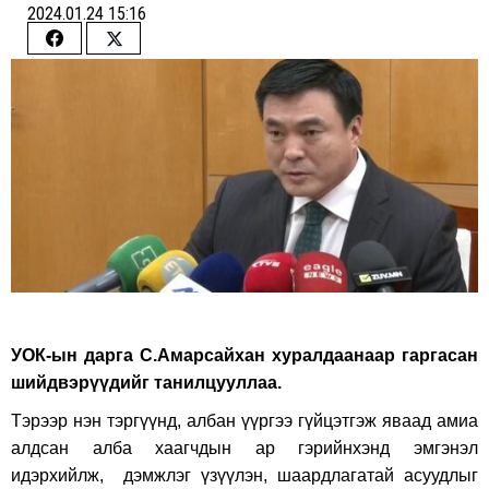
2024.01.24 15:16
Share
Share
on
on
Facebook
Twitter
УОК-ын дарга С.Амарсайхан хуралдаанаар гаргасан
шийдвэрүүдийг танилцууллаа.
Тэрээр нэн тэргүүнд, албан үүргээ гүйцэтгэж яваад амиа
алдсан алба хаагчдын ар гэрийнхэнд эмгэнэл
идэрхийлж, дэмжлэг үзүүлэн, шаардлагатай асуудлыг