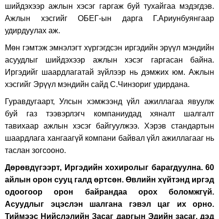
шийдэхээр ажлын хэсэг гаргаж буй тухайгаа мэдэгдэв.
Ажлын хэсгийг ОБЕГ-ын дарга Г.Ариунбуянгаар
удирдуулах аж.
Мөн гэмтэж эмнэлэгт хүргэгдсэн иргэдийн эрүүл мэндийн
асуудлыг шийдэхээр ажлын хэсэг гаргасан байна.
Иргэдийг шаардлагатай зүйлээр нь дэмжих юм. Ажлын
хэсгийг Эрүүл мэндийн сайд С.Чинзориг удирдана.
Гуравдугаарт, Улсын хэмжээнд үйл ажиллагаа явуулж
буй газ тээвэрлэгч компаниудад хяналт шалгалт
тавихаар ажлын хэсэг байгуулжээ. Хэрэв стандартын
шаардлага хангаагүй компани байвал үйл ажиллагааг нь
таслан зогсооно.
Дөрөвдүгээрт, Иргэдийн хохиролыг барагдуулна. 60
айлын орон сууц галд өртсөн. Өвлийн хүйтэнд иргэд
одоогоор орон байрандаа орох боломжгүй.
Асуудлыг эцэслэн шалгана гэвэл цаг их орно.
Тиймээс Нийслэлийн Засаг даргын Эдийн засаг, дэд