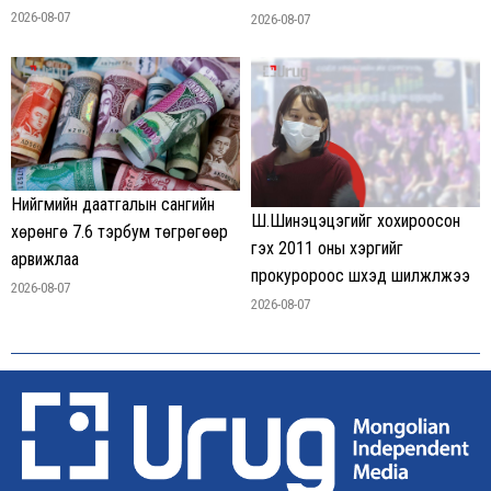
2026-08-07
2026-08-07
Нийгмийн даатгалын сангийн
Ш.Шинэцэцэгийг хохироосон
хөрөнгө 7.6 тэрбум төгрөгөөр
гэх 2011 оны хэргийг
арвижлаа
прокуророос шүүхэд шилжүүлжээ
2026-08-07
2026-08-07