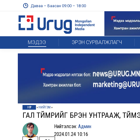
Даваа – Баасан 09:00 – 18:00
МЭДЭЭ
ЭРЭН СУРВАЛЖЛАГЧ
НҮҮР
»
НИЙГЭМ
»
ГАЛ ТҮЙМРИЙГ БҮРЭН УНТРААЖ, ТҮЙМ
Нийтэлсэн:
Админ
2024.01.24 10:16