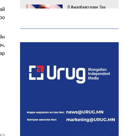
Д.Амарбаясгалан: Зах
ай
зээлийн буруу бодлого
роо
шатахууны хямралаар
илэрч байна
йн
Голомт банк АНЭУ-ын
вч,
Mashreq банканд Дирхам
ар
валютын данс нээлээ
Эрчим хүчний сайд
Б.Найдалаа: Дундговийн
эрчим хүчний томоохон
төслүүдэд дэмжлэг
үзүүлнэ
Давхардсан
зохицуулалтыг бууруулах
хүрээнд 83 дүрэм, журмыг
ага