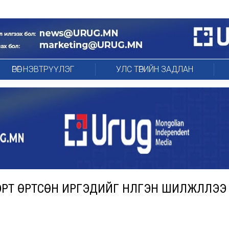
ӨРӨГ НЭВТРҮҮЛЭГ
УЛС ТӨРИЙН ЗАДЛАН
ЭРТ ӨРТСӨН ИРГЭДИЙГ НҮҮЛГЭН ШИЛЖҮҮЛЛЭЭ