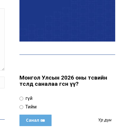
цуцалжээ
Өчигдөр 102 тусгай дугаарт
2321 дуудлага, мэдээлэл
бүртгэгджээ
Монголын шигшээ баг
Японд хамтарсан
бэлтгэлд оролцоно
Монгол Улсын 2026 оны төсвийн
төсөлд саналаа өгсөн үү?
Өнөөдөр цахилгаан
Үгүй
хязгаарлах байршил
Тийм
Үр дүн
“Явуулын оффис” өнөөдөр