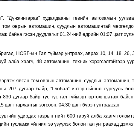
л”, “Дүнжингарав” худалдааны төвийн автозамын уулзва
ан том оврын автомашин, суудлын автомашинтай мөргөлдс
аж байна гэсэн дуудлагыг 01.24-ний өдрийн 01:07 цагт хүл
игад, НОБГ-ын Гал түймэр унтраах, аврах 10, 14, 18, 26, 
руй алба хаагч, 48 автомашин, техник хэрэгсэлтэйгээр үүр
эвэрлэж явсан том оврын автомашин, суудлын автомашин, т
ны 207 дугаар байр, “Глобал” интэрнэйшнл сургууль бол
 830 дугаар байр тус тус гал түймэрт өртөж шатаж байсн
 цагт тархалтыг зогсоон, 04:30 цагт бүрэн унтраасан.
сувгийн удирдах газрын нийт 600 гаруй алба хаагч голомт
дийн тусламж үйлчилгээ үзүүлэх болон гал унтраахад дэмжл