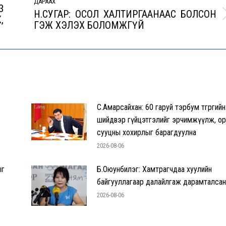
ДАРААХ
З
Н.СУГАР: ОСОЛ ХАЛТИРГААНААС БОЛСОН
,
Next
ГЭЖ ХЭЛЭХ БОЛОМЖГҮЙ
post:
С.Амарсайхан: 60 гаруй тэрбум төгрөгийн
шийдвэр гүйцэтгэлийг эрчимжүүлж, ор
сууцны хохирлыг барагдуулна
2026-08-06
ыг
Б.Оюунбилэг: Хамтрагчдаа хуулийн
байгууллагаар далайлгаж дарамталса
2026-08-06