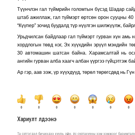
Түүнчлэн гал түймрийн голомтын бүсэд Шадар сай
штаб ажиллаж, гал түймэрт өртсөн орон сууцны 40 и
“Күүпер” зочид буудалд түр нүүлгэн шилжүүлж, байр
Урьдчилсан байдлаар гал түймэрт гурван хүн амь н
хордлогын төвд нэг, Эх хүүхдийн эрүүл мэндийн тө
30 автомашин шатсан байна. Харамсалтай нь ос
ангийн гурван алба хаагч албан үүргээ гүйцэтгэж ба
Ар гэр, аав ээж, үр хүүхдүүд, төрөл төрөгсдөд нь Гү
0
0
0
0
0
0
0
Хариулт үлдээнэ үү
Та сэтгэгдэл бичихдээ хууль зүйн, ёс суртахууны хэм хэмжээг баримталн