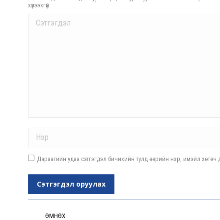
хүлээхгүй.
Comment
Name *
Дараагийн удаа сэтгэгдэл бичихийн тулд өөрийн нэр, имэйл хөтөч д
Сэтгэгдэл оруулах
Post
navigation
ӨМНӨХ