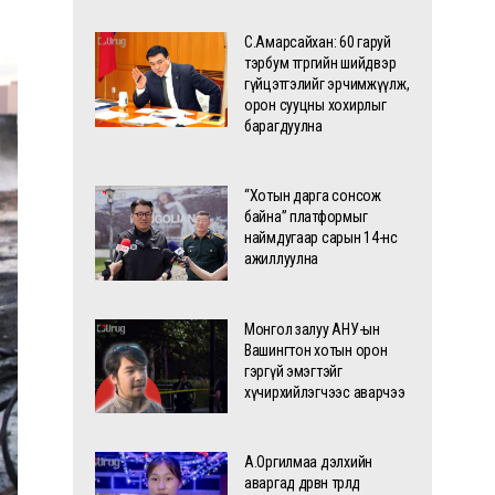
С.Амарсайхан: 60 гаруй
тэрбум төгрөгийн шийдвэр
гүйцэтгэлийг эрчимжүүлж,
орон сууцны хохирлыг
барагдуулна
“Хотын дарга сонсож
байна” платформыг
наймдугаар сарын 14-нөөс
ажиллуулна
Монгол залуу АНУ-ын
Вашингтон хотын орон
гэргүй эмэгтэйг
хүчирхийлэгчээс аварчээ
А.Оргилмаа дэлхийн
аваргад дөрвөн төрөлд