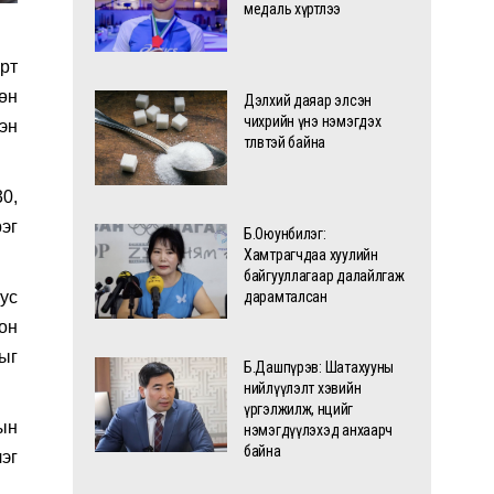
медаль хүртлээ
рт
өн
Дэлхий даяар элсэн
чихрийн үнэ нэмэгдэх
ээн
төлөвтэй байна
30,
эг
Б.Оюунбилэг:
Хамтрагчдаа хуулийн
байгууллагаар далайлгаж
ус
дарамталсан
он
ыг
Б.Дашпүрэв: Шатахууны
нийлүүлэлт хэвийн
үргэлжилж, нөөцийг
ын
нэмэгдүүлэхэд анхаарч
байна
эг