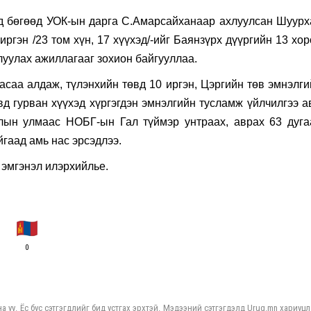
д бөгөөд УОК-ын дарга С.Амарсайханаар ахлуулсан Шуурх
ргэн /23 том хүн, 17 хүүхэд/-ийг Баянзүрх дүүргийн 13 хо
луулах ажиллагааг зохион байгууллаа.
асаа алдаж, түлэнхийн төвд 10 иргэн, Цэргийн төв эмнэлги
вд гурван хүүхэд хүргэгдэн эмнэлгийн тусламж үйлчилгээ а
лын улмаас НОБГ-ын Гал түймэр унтраах, аврах 63 дуга
йгаад амь нас эрсэдлээ.
н эмгэнэл илэрхийлье.
0
а уу. Ёс бус сэтгэгдлийг бид устгах эрхтэй. Мэдээний сэтгэгдэлд Urug.mn хариуцл