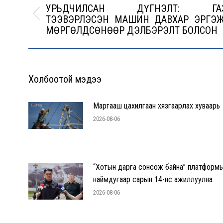
УРЬДЧИЛСАН ДҮГНЭЛТ: ГА
ТЭЭВЭРЛЭСЭН МАШИН ДАВХАР ЭРГЭЖ
Previous
МӨРГӨЛДСӨНӨӨР ДЭЛБЭРЭЛТ БОЛСОН
post:
Холбоотой мэдээ
Маргааш цахилгаан хязгаарлах хуваарь
2026-08-06
“Хотын дарга сонсож байна” платформ
наймдугаар сарын 14-нөөс ажиллуулна
2026-08-06