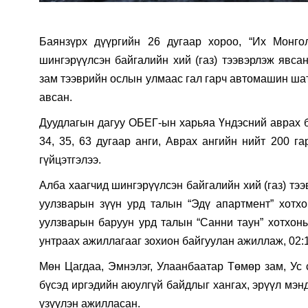
Баянзүрх дүүргийн 26 дугаар хороо, “Их Монго
шингэрүүлсэн байгалийн хий (газ) тээвэрлэж явс
зам тээврийн ослын улмаас гал гарч автомашин шат
авсан.
Дуудлагын дагуу ОБЕГ-ын харьяа Үндэсний аврах бр
34, 35, 63 дугаар анги, Аврах ангийн нийт 200 га
гүйцэтгэлээ.
Алба хаагчид шингэрүүлсэн байгалийн хий (газ) тэ
уулзварын зүүн урд талын “Эдү апартмент” хотхо
уулзварын баруун урд талын “Санни таун” хотхоны
унтраах ажиллагааг зохион байгуулан ажиллаж, 02:15
Мөн Цагдаа, Эмнэлэг, Улаанбаатар Төмөр зам, Ус 
бүсэд иргэдийн аюулгүй байдлыг хангах, эрүүл мэн
үзүүлэн ажилласан.