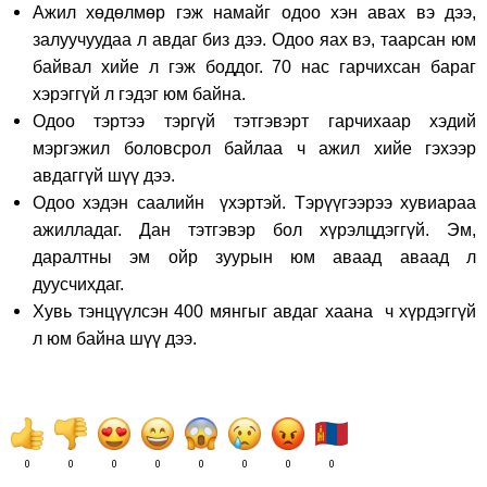
Ажил хөдөлмөр гэж намайг одоо хэн авах вэ дээ,
залуучуудаа л авдаг биз дээ. Одоо яах вэ, таарсан юм
байвал хийе л гэж боддог. 70 нас гарчихсан бараг
хэрэггүй л гэдэг юм байна.
Одоо тэртээ тэргүй тэтгэвэрт гарчихаар хэдий
мэргэжил боловсрол байлаа ч ажил хийе гэхээр
авдаггүй шүү дээ.
Одоо хэдэн саалийн үхэртэй. Тэрүүгээрээ хувиараа
ажилладаг. Дан тэтгэвэр бол хүрэлцдэггүй. Эм,
даралтны эм ойр зуурын юм аваад аваад л
дуусчихдаг.
Хувь тэнцүүлсэн 400 мянгыг авдаг хаана ч хүрдэггүй
л юм байна шүү дээ.
0
0
0
0
0
0
0
0