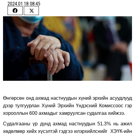
2024.01.18 08:45
Share
Share
on
on
Facebook
Twitter
Өнгөрсөн онд ахмад настнуудын хүний эрхийн асуудлууд
дээр тулгуурлан Хүний Эрхийн Үндэсний Комиссоос гэр
хорооллын 600 ахмадыг хамруулсан судалгаа хийжээ.
Судалгааны үр дүнд ахмад настнуудын 51.3% нь ажил
хөдөлмөр хийх хүсэлтэй гэдгээ илэрхийлснийг ХЭҮК-ийн