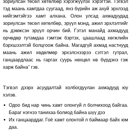
зориулсан төсөл хөтөлбөр хэрэгжүүлэх хэрэгтэй. Тэгвэл
тэд маань хамтдаа суугаад, янз бүрийн аж ахуй эрхлээд
нийгэмтэйгээ хамт алхана. Олон улсад ахмадуудад
зориулсан төсөл хөтөлбөр, эрүүл мэнд, ажил эрхлэлтийг
нь дэмжсэн эрүүл орчин бий. Гэтэл манайд ахмадууд
орчөдөр тутамдаа гэмтэж бэртэх, цаашлаад хөгжлийн
бэрхшээлтэй болцгоож байна. Магадгүй ахмад настнууд
маань ажил хөдөлмөр эрхэлснээрээ сэтгэл гутрал,
ганцаардлаас нь гаргах суурь нөхцөл нв бүрдэнэ гэж
харж байна" гэв.
Тэгвэл дээрх асуудалтай холбогдуулан ахмадууд юу
хэлэв.
Одоо бид нар чинь хамт олонгүй л болчихоод байгаа.
Бараг нэгнээ танихаа болиод байна шүү дээ
Их ганцаарддаг. Гоё хамт олонтой л баймаар байх юм
даа.