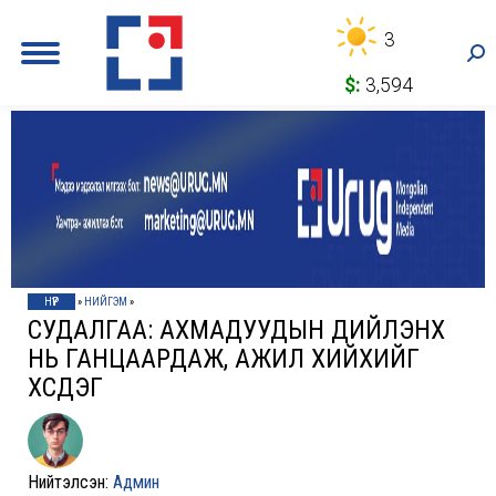
3
Sea
$:
3,594
НҮҮР
»
НИЙГЭМ
»
СУДАЛГАА: АХМАДУУДЫН ДИЙЛЭНХ
НЬ ГАНЦААРДАЖ, АЖИЛ ХИЙХИЙГ
ХҮСДЭГ
Нийтэлсэн:
Админ