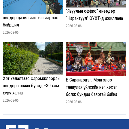
“Явуулын оффис” өнөөдөр
Өнөөдөр цахилгаан хязгаарлах
“Нарантуул” ОУХТ-д ажиллана
байршил
2026-08-06
2026-08-06
Хэт халалтаас сэрэмжлээрэй:
Б.Саранцэцэг: Монголоо
Өнөөдөр говийн бүсэд +39 хэм
таниулах үйлсийн нэг хэсэг
хүрч хална
болж буйдаа баяртай байна
2026-08-06
2026-08-06