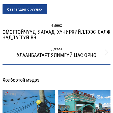
Сэтгэгдэл оруулах
Post
navigation
ӨМНӨХ
ЭМЭГТЭЙЧҮҮД ЯАГААД ХҮЧИРХИЙЛЛЭЭС САЛЖ
Previous
ЧАДДАГГҮЙ ВЭ
post:
ДАРААХ
УЛААНБААТАРТ ЯЛИМГҮЙ ЦАС ОРНО
Next
post:
Холбоотой мэдээ