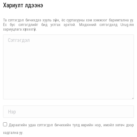
Хариулт үлдээнэ үү
Та сэтгэгдэл бичихдээ хууль зүйн, ёс суртахууны хэм хэмжээг баримтална уу.
Ёс бус сэтгэгдлийг бид устгах эрхтэй. Мэдээний сэтгэгдэлд Urug.mn
хариуцлага хүлээхгүй.
Comment
Name *
Дараагийн удаа сэтгэгдэл бичихийн тулд өөрийн нэр, имэйл хөтөч дээр
хадгална уу.