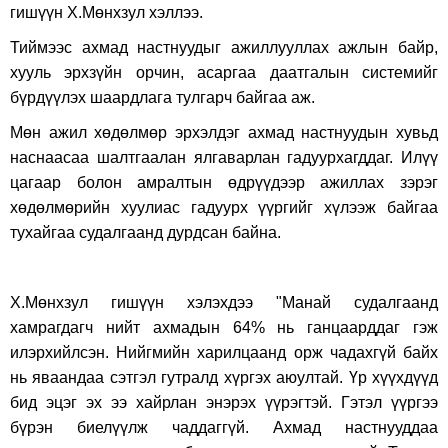
гишүүн Х.Мөнхзул хэллээ.
Тиймээс ахмад настнуудыг ажиллууллах ажлын байр,
хууль эрхзүйн орчин, асаргаа даатгалын системийг
бүрдүүлэх шаардлага тулгарч байгаа аж.
Мөн ажил хөдөлмөр эрхэлдэг ахмад настнуудын хувьд
наснаасаа шалтгаалан ялгаварлан гадуурхагддаг. Илүү
цагаар болон амралтын өдрүүдээр ажиллах зэрэг
хөдөлмөрийн хуулиас гадуурх үүргийг хүлээж байгаа
тухайгаа судалгаанд дурдсан байна.
Х.Мөнхзул гишүүн хэлэхдээ "Манай судалгаанд
хамрагдагч нийт ахмадын 64% нь ганцаарддаг гэж
илэрхийлсэн. Нийгмийн харилцаанд орж чадахгүй байх
нь яваандаа сэтгэл гутралд хүргэх аюултай. Үр хүүхдүүд
бид эцэг эх ээ хайрлан энэрэх үүрэгтэй. Гэтэл үүргээ
бүрэн биелүүлж чаддаггүй. Ахмад настнууддаа