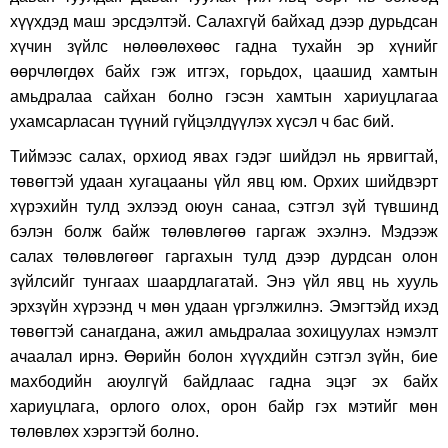
хүүхдэд маш эрсдэлтэй. Салахгүй байхад дээр дурьдсан
хүчин зүйлс нөлөөлөхөөс гадна тухайн эр хүнийг
өөрчлөгдөх байх гэж итгэх, горьдох, цаашид хамтын
амьдралаа сайхан болно гэсэн хамтын хариуцлагаа
ухамсарласан түүний гүйцэлдүүлэх хүсэл ч бас бий.
Тиймээс салах, орхиод явах гэдэг шийдэл нь ярвигтай,
төвөгтэй удаан хугацааны үйл явц юм. Орхих шийдвэрт
хүрэхийн тулд эхлээд оюун санаа, сэтгэл зүй түвшинд
бэлэн болж байж төлөвлөгөө гаргаж эхэлнэ. Мэдээж
салах төлөвлөгөөг гаргахын тулд дээр дурдсан олон
зүйлсийг тунгаах шаардлагатай. Энэ үйл явц нь хууль
эрхзүйн хүрээнд ч мөн удаан үргэлжилнэ. Эмэгтэйд ихэд
төвөгтэй санагдана, ажил амьдралаа зохицуулах нэмэлт
ачаалал ирнэ. Өөрийн болон хүүхдийн сэтгэл зүйн, бие
махбодийн аюулгүй байдлаас гадна эцэг эх байх
хариуцлага, орлого олох, орон байр гэх мэтийг мөн
төлөвлөх хэрэгтэй болно.