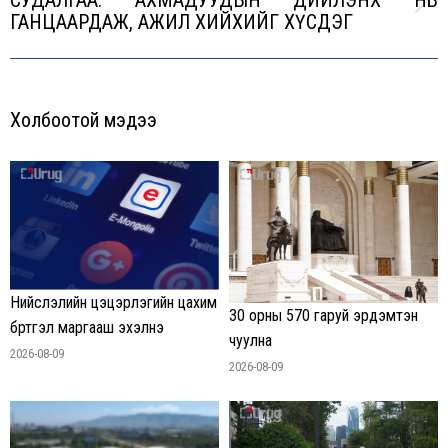
СУДАЛГАА: АХМАДУУДЫН ДИЙЛЭНХ НЬ
Next
ГАНЦААРДАЖ, АЖИЛ ХИЙХИЙГ ХҮСДЭГ
post:
Холбоотой мэдээ
Нийслэлийн цэцэрлэгийн цахим
30 орны 570 гаруй эрдэмтэн
бүртгэл маргааш эхэлнэ
чуулна
2026-08-09
2026-08-09