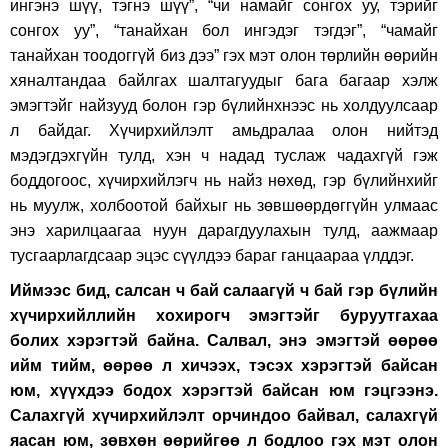
ингэнэ шүү, тэгнэ шүү”, “чи намайг сонгох уу, тэрийг
сонгох уу”, “танайхан бол ингэдэг тэгдэг”, “чамайг
танайхан тоодоггүй биз дээ” гэх мэт олон төрлийн өөрийн
хяналтандаа байлгах шалтагуудыг бага багаар хэлж
эмэгтэйг найзууд болон гэр бүлийнхнээс нь холдуулсаар
л байдаг. Хүчирхийлэлт амьдралаа олон нийтэд
мэдэгдэхгүйн тулд, хэн ч надад туслаж чадахгүй гэж
боддогоос, хүчирхийлэгч нь найз нөхөд, гэр бүлийнхийг
нь муулж, холбоотой байхыг нь зөвшөөрдөггүйн улмаас
энэ харилцаагаа нуун дарагдуулахын тулд, аажмаар
тусгаарлагдсаар эцэс сүүлдээ бараг ганцаараа үлддэг.
Иймээс бид, салсан ч бай салаагүй ч бай гэр бүлийн
хүчирхийллийн хохирогч эмэгтэйг буруутгахаа
болих хэрэгтэй байна. Салвал, энэ эмэгтэй өөрөө
ийм тийм, өөрөө л хичээх, тэсэх хэрэгтэй байсан
юм, хүүхдээ бодох хэрэгтэй байсан юм гэцгээнэ.
Салахгүй хүчирхийлэлт орчиндоо байвал, салахгүй
яасан юм, зөвхөн өөрийгөө л бодлоо гэх мэт олон