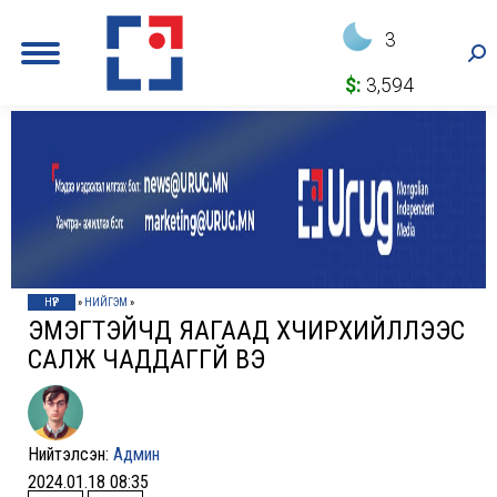
3
Sea
$:
3,594
НҮҮР
»
НИЙГЭМ
»
ЭМЭГТЭЙЧҮҮД ЯАГААД ХҮЧИРХИЙЛЛЭЭС
САЛЖ ЧАДДАГГҮЙ ВЭ
Нийтэлсэн:
Админ
2024.01.18 08:35