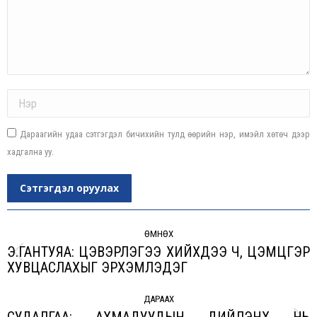
Name *
Дараагийн удаа сэтгэгдэл бичихийн тулд өөрийн нэр, имэйл хөтөч дээр
хадгална уу.
Сэтгэгдэл оруулах
Post
navigation
ӨМНӨХ
Э.ГАНТУЯА: ЦЭВЭРЛЭГЭЭ ХИЙХДЭЭ Ч, ЦЭМЦГЭР
Previous
ХУВЦАСЛАХЫГ ЭРХЭМЛЭДЭГ
post:
ДАРААХ