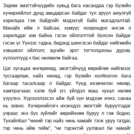
Зарим эмэгтэйчүүдийн хувьд бага насандаа гэр бүлийн
хүчирхийлэл дунд амьдарсан байдаг тул эрүүл аюулгүй
харилцаа гэж байдгийг мэдэхгүй байх магадлалтай.
Манайх ийм л байсан, хүмүүс хоорондоо ингэж л
харилцдаг юм байна гэсэн ойлголттой болсон байдаг
гэсэн үг. Үүнээс гадна, бидэнд шингэсэн байдаг нийгмийн
хэвшмэл ойлголт, эцгийн эрхт тогтолцооны дүрэм,
хүлээлтүүд ч бас нөлөөлж байгаа.
Цаг хугацаа өнгөрөхөд, эмэгтэйчүүд өөрийгөө нийгмээс
тусгаарлаж, найз нөхөд, гэр бүлийн холбоогоо бага
багаар тасалсаар л байдаг. Үүнд ихэвчилэн нөхөр,
хамтрагчаас хэлж буй үгс үйлдэл маш чухал нөлөө
үзүүлнэ. Хүрээллээсээ айж буй хүн мэдээж ичнэ, санаа
нь зовно. Хүчирхийлэгч ихэнхдээ эмэгтэйг буруутгадаг
учраас энэ бүх зүйлийг өөрийнхөө буруу л гэж бодно.
Тухайлбал “чиний тэр найз чинь чамайг тэгж уруу татдаг,
тэр чинь ийм тийм”, “чи тэрэнтэй уулзвал би чамайг