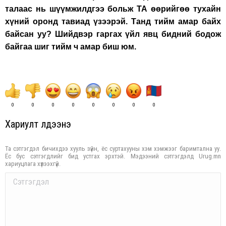
талаас нь шүүмжилдгээ больж ТА өөрийгөө тухайн
хүний оронд тавиад үзээрэй. Танд тийм амар байх
байсан уу? Шийдвэр гаргах үйл явц бидний бодож
байгаа шиг тийм ч амар биш юм.
0
0
0
0
0
0
0
0
Хариулт үлдээнэ үү
Та сэтгэгдэл бичихдээ хууль зүйн, ёс суртахууны хэм хэмжээг баримтална уу.
Ёс бус сэтгэгдлийг бид устгах эрхтэй. Мэдээний сэтгэгдэлд Urug.mn
хариуцлага хүлээхгүй.
Comment