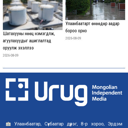
Улаанбаатарт өнөөдөр аадар
бороо орно
Шатахууны нөөц нэмэгдүүлж,
2026-08-09
агуулахуудыг ашиглалтад
оруулж эхэллээ
2026-08-09
Улаанбаатар, Сүхбаатар дүүрэг, 8-р хороо, Эрдэм