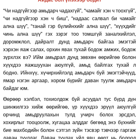
“Чи надгүйгээр амьдарч чадахгүй”, “чамайг хэн ч тоохгүй”,
“чи надгүйгээр хэн ч биш”, “надаас салвал би чамайг
ална шүү”, “танай гэр бүлийнхийг ална шүү”, “хүүхдийг
чинь ална шүү” гэх зэрэг тоо томшгүй заналхийлэл,
доромжлол, дайралт дунд амьдарч байгаа эмэгтэй
хэрхэн яаж салах, орхин явах тухай бодож амжих, бодож
зүрхлэх вэ? Ийм амьдрал дунд зөвхөн өөрийгөө болон
хүүхдээ яажшуухан аюулгүй, амьд байлгах тухай л
бодно. Ийнхүү, хүчирхийлэлд амьдарч буй эмэгтэйчүүд,
ямар нэгэн аргаар, хором бүрийг даван туулж амьдарч
байдаг юм.
Өөрөөр хэлбэл, тохиолдож буй асуудал тус бүрд дүн
шинжилгээ хийж өөрийгөө, үр хүүхдээ эрүүл аюулгүй
орчинд амьдруулахын тулд учирч болох эрсдэл,
хохирлыг тооцоолж, хугацаа алддаг бөгөөд энэ бүхнийг
бие махбодийн болон сэтгэл зүйн тэсвэр тэвчээр гаргаж
даван туулдаг. Даван туулах үйл явц өөрт нь болоод