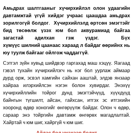
Амьдрах шалтгааныг хүчирхийлэл олон удаагийн
давтамжтай үгүй хийдэг учраас цаашдаа амьдрах
зорилгогүй болдог
.
Хүчирхийлэлд өртсөн эмэгтэйг
бид төсөөлж үзэх юм бол аквурамиад байгаа
загастай адилхан гэж үздэг.
Бүх
хүмүүс шилний цаанаас хараад л байдаг өөрийнх нь
юу туулж байгааг ойлгож чаддаггүй
.
Сэтгэл зүйн хувьд шийдвэр гаргахад маш хэцүү. Яагаад
гэвэл тухайн хүчирхийлэгч нь нэг бол уурлаж аймаар
дүрд орж, эсвэл хамгийн сайхан ааштай, элдэв янзаар
хайраа илэрхийлсэн нэгэн болон хувирдаг. Энэхүү
хүчирхийллийн тойрог дунд эмэгтэйчүүд, хүүхдүүд
байнгын түгшилт, айсан, гайхсан, итгэх эс итгэхийн
хооронд өдөр хоногийг өнгөрүүлж байдаг. Олон ч өдөр,
сараар энэ тойргийн давтамж өнгөрөх магадлалтай.
Хайртай ч юм шиг, хайргүй ч юм шиг.
Айдас бол үнэхээр бодит