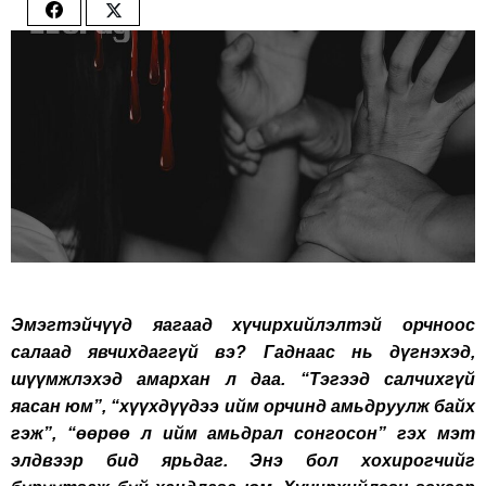
Share
Share
on
on
Facebook
Twitter
Эмэгтэйчүүд яагаад хүчирхийлэлтэй орчноос
салаад явчихдаггүй вэ? Гаднаас нь дүгнэхэд,
шүүмжлэхэд амархан л даа. “Тэгээд салчихгүй
яасан юм”, “хүүхдүүдээ ийм орчинд амьдруулж байх
гэж”, “өөрөө л ийм амьдрал сонгосон” гэх мэт
элдвээр бид ярьдаг. Энэ бол хохирогчийг