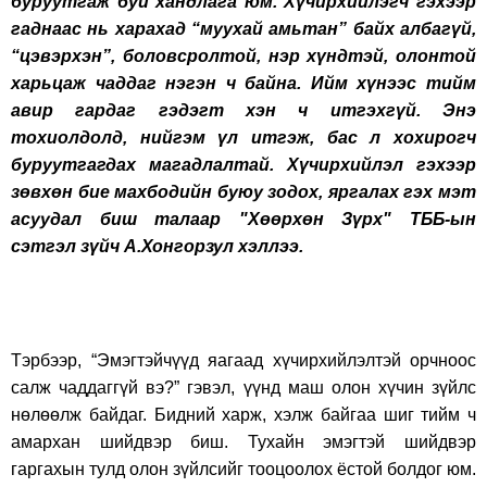
буруутгаж буй хандлага юм. Хүчирхийлэгч гэхээр
гаднаас нь харахад “муухай амьтан” байх албагүй,
“цэвэрхэн”, боловсролтой, нэр хүндтэй, олонтой
харьцаж чаддаг нэгэн ч байна. Ийм хүнээс тийм
авир гардаг гэдэгт хэн ч итгэхгүй. Энэ
тохиолдолд, нийгэм үл итгэж, бас л хохирогч
буруутгагдах магадлалтай. Хүчирхийлэл гэхээр
зөвхөн бие махбодийн буюу зодох, яргалах гэх мэт
асуудал биш талаар "Хөөрхөн Зүрх" ТББ-ын
сэтгэл зүйч А.Хонгорзул хэллээ.
Тэрбээр, “Эмэгтэйчүүд яагаад хүчирхийлэлтэй орчноос
салж чаддаггүй вэ?” гэвэл, үүнд маш олон хүчин зүйлс
нөлөөлж байдаг. Бидний харж, хэлж байгаа шиг тийм ч
амархан шийдвэр биш. Тухайн эмэгтэй шийдвэр
гаргахын тулд олон зүйлсийг тооцоолох ёстой болдог юм.