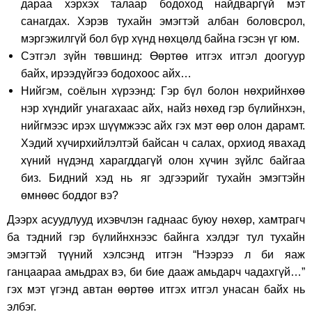
дараа хэрхэх талаар бодоход найдваргүй мэт
санагдах. Хэрэв тухайн эмэгтэй албан боловсрол,
мэргэжилгүй бол бүр хүнд нөхцөлд байна гэсэн үг юм.
Сэтгэл зүйн төвшинд: Өөртөө итгэх итгэл доогуур
байх, ирээдүйгээ бодохоос айх…
Нийгэм, соёлын хүрээнд: Гэр бүл болон нөхрийнхөө
нэр хүндийг унагахаас айх, найз нөхөд гэр бүлийнхэн,
нийгмээс ирэх шүүмжээс айх гэх мэт өөр олон дарамт.
Хэдий хүчирхийлэлтэй байсан ч салах, орхиод явахад
хүний нүдэнд харагддагүй олон хүчин зүйлс байгаа
биз. Бидний хэд нь яг эдгээрийг тухайн эмэгтэйн
өмнөөс боддог вэ?
Дээрх асуудлууд ихэвчлэн гаднаас буюу нөхөр, хамтрагч
ба тэдний гэр бүлийнхнээс байнга хэлдэг тул тухайн
эмэгтэй түүний хэлсэнд итгэн “Нээрээ л би яаж
ганцаараа амьдрах вэ, би бие дааж амьдарч чадахгүй…”
гэх мэт үгэнд автан өөртөө итгэх итгэл унасан байх нь
элбэг.