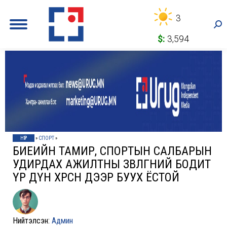
3
Sea
$:
3,594
НҮҮР
»
СПОРТ
»
БИЕИЙН ТАМИР, СПОРТЫН САЛБАРЫН
УДИРДАХ АЖИЛТНЫ ЗӨВЛӨГӨӨНИЙ БОДИТ
ҮР ДҮН ХӨРСӨН ДЭЭР БУУХ ЁСТОЙ
Нийтэлсэн:
Админ