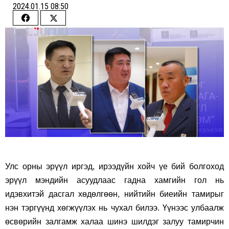
2024.01.15 08:50
Share
Share
on
on
Facebook
Twitter
Улс орны эрүүл иргэд, ирээдүйн хойч үе бий болгоход
эрүүл мэндийн асуудлаас гадна хамгийн гол нь
идэвхитэй дасгал хөдөлгөөн, нийтийн биеийн тамирыг
нэн тэргүүнд хөгжүүлэх нь чухал билээ. Үүнээс улбаалж
өсвөрийн залгамж халаа шинэ шилдэг залуу тамирчин