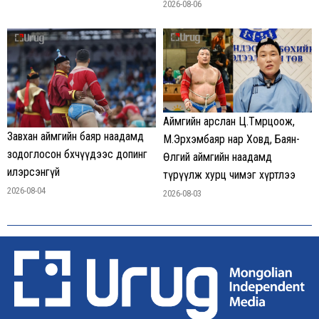
2026-08-06
Аймгийн арслан Ц.Төмөрцоож,
Завхан аймгийн баяр наадамд
М.Эрхэмбаяр нар Ховд, Баян-
зодоглосон бөхчүүдээс допинг
Өлгий аймгийн наадамд
илэрсэнгүй
түрүүлж хурц чимэг хүртлээ
2026-08-04
2026-08-03