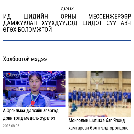
ДАРААХ
ИД ШИДИЙН ОРНЫ МЕССЕНЖЕРЭЭР
ДАМЖУУЛАН ХҮҮХДҮҮДЭД ШИДЭТ СҮҮ АВЧ
Next
ӨГӨХ БОЛОМЖТОЙ
post:
Холбоотой мэдээ
А.Оргилмаа дэлхийн аваргад
дөрвөн төрөлд медаль хүртлээ
Монголын шигшээ баг Японд
2026-08-06
хамтарсан бэлтгэлд оролцоно