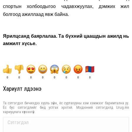
спортын холбоодыгоо чадавхжуулах, дэмжих жил
болгоод ажиллаад явж байна.
Ярилцсанд баярлалаа. Та бүхний цаашдын ажилд нь
амжилт хүсье.
0
0
0
0
0
0
0
0
Хариулт үлдээнэ үү
Та сэтгэгдэл бичихдээ хууль зүйн, ёс суртахууны хэм хэмжээг баримтална уу.
Ёс бус сэтгэгдлийг бид устгах эрхтэй. Мэдээний сэтгэгдэлд Urug.mn
хариуцлага хүлээхгүй.
Comment