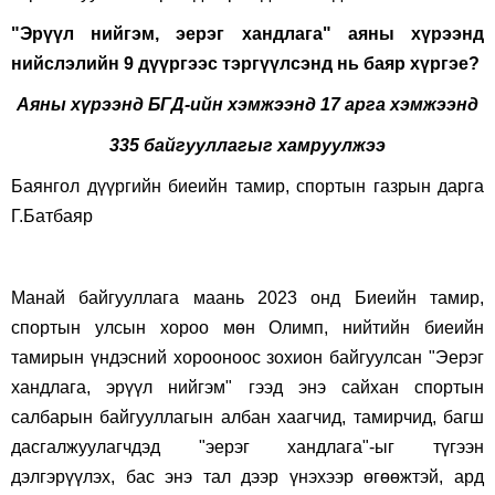
"Эрүүл нийгэм, эерэг хандлага" аяны хүрээнд
нийслэлийн 9 дүүргээс тэргүүлсэнд нь баяр хүргэе
?
Аяны хүрээнд БГД-ийн хэмжээнд 17 арга хэмжээнд
335 байгууллагыг хамруулжээ
Баянгол дүүргийн биеийн тамир, спортын газрын дарга
Г.Батбаяр
Манай байгууллага маань 2023 онд Биеийн тамир,
спортын улсын хороо мөн Олимп, нийтийн биеийн
тамирын үндэсний хорооноос зохион байгуулсан "Эерэг
хандлага, эрүүл нийгэм" гээд энэ сайхан спортын
салбарын байгууллагын албан хаагчид, тамирчид, багш
дасгалжуулагчдэд "эерэг хандлага"-ыг түгээн
дэлгэрүүлэх, бас энэ тал дээр үнэхээр өгөөжтэй, ард