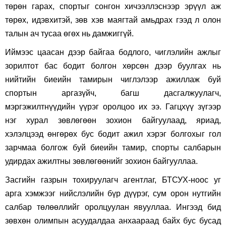
төрөн гарах, спортыг сонгон хичээллэснээр эрүүл аж
төрөх, идэвхитэй, зөв хэв маягтай амьдрах гээд л олон
талын ач тусаа өгөх нь дамжиггүй.
Иймээс цаасан дээр байгаа бодлого, чиглэлийн ажлыг
зорилтот бас бодит болгон хөрсөн дээр буулгах нь
нийтийн биеийн тамирын чиглэлээр ажиллаж буй
спортын аргазүйч, багш дасгалжуулагч,
мэргэжилтнүүдийн үүрэг оролцоо их ээ. Гагцхүү зүгээр
нэг хурал зөвлөгөөн зохион байгуулаад, яриад,
хэлэлцээд өнгөрөх бус бодит ажил хэрэг болгохыг гол
зарчмаа болгож буй биеийн тамир, спорты салбарын
удирдах ажилтны зөвлөгөөнийг зохион байгууллаа.
Засгийн газрын тохируулагч агентлаг, БТСУХ-ноос уг
арга хэмжээг нийслэлийн бүр дүүрэг, сум орон нутгийн
салбар төлөөллийг оролцуулан явууллаа. Ингээд бид
зөвхөн олимпын асуудалдаа анхаараад байх бус бусад