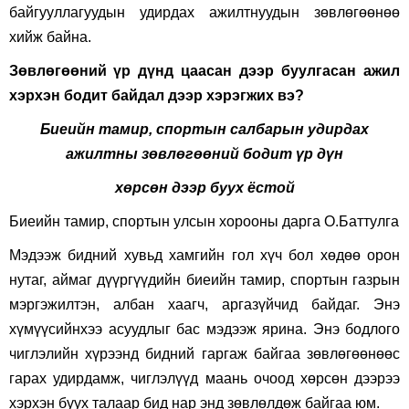
байгууллагуудын удирдах ажилтнуудын зөвлөгөөнөө
хийж байна.
Зөвлөгөөний
үр дүнд цаасан дээр буулгасан ажил
хэрхэн бодит байдал дээр хэрэгжих вэ
?
Биеийн тамир, спортын салбарын удирдах
ажилтны зөвлөгөөний бодит үр дүн
хөрсөн дээр буух ёстой
Биеийн тамир, спортын улсын хорооны дарга О.Баттулга
Мэдээж бидний хувьд хамгийн гол хүч бол хөдөө орон
нутаг, аймаг дүүргүүдийн биеийн тамир, спортын газрын
мэргэжилтэн, албан хаагч, аргазүйчид байдаг. Энэ
хүмүүсийнхээ асуудлыг бас мэдээж ярина. Энэ бодлого
чиглэлийн хүрээнд бидний гаргаж байгаа зөвлөгөөнөөс
гарах удирдамж, чиглэлүүд маань очоод хөрсөн дээрээ
хэрхэн буух талаар бид нар энд зөвлөлдөж байгаа юм.