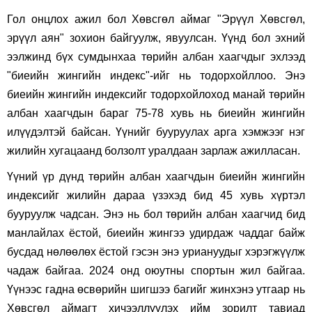
Гол онцлох ажил бол Хөвсгөл аймаг "Эрүүл Хөвсгөл,
эрүүл аян" зохион байгуулж, явуулсан. Үүнд бол эхний
ээлжинд бүх сумдынхаа төрийн албан хаагчдыг эхлээд
"биеийн жингийн индекс"-ийг нь тодорхойллоо. Энэ
биеийн жингийн индексийг тодорхойлоход манай төрийн
албан хаагчдын бараг 75-78 хувь нь биеийн жингийн
илүүдэлтэй байсан. Үүнийг бууруулах арга хэмжээг нэг
жилийн хугацаанд болзолт уралдаан зарлаж ажилласан.
Үүний үр дүнд төрийн албан хаагчдын биеийн жингийн
индексийг жилийн дараа үзэхэд бид 45 хувь хүртэл
бууруулж чадсан. Энэ нь бол төрийн албан хаагчид бид
манлайлах ёстой, биеийн жингээ удирдаж чаддаг байж
бусдад нөлөөлөх ёстой гэсэн энэ уриануудыг хэрэгжүүлж
чадаж байгаа. 2024 онд оюутны спортын жил байгаа.
Үүнээс гадна өсвөрийн шигшээ багийг жинхэнэ утгаар нь
Хөвсгөл аймагт хичээллүүлэх ийм зорилт тавиад