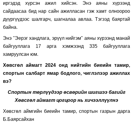
иргэдэд хүрсэн ажил хийсэн. Энэ аяны хүрээнд
сайдаасаа бид нар сайн ажилласан гэж хамт олноороо
дүүргүүдээс шалгарч, шагналаа авлаа. Тэгээд баяртай
байна.
Энэ "Эерэг хандлага, эрүүл нийгэм" аяны хүрээнд манай
байгууллага 17 арга хэмжээнд 335 байгууллага
хамруулсан юм.
Хөвсгөл аймагт 2024 онд нийтийн биеийн тамир,
спортын салбарт ямар бодлого, чиглэлээр ажиллах
вэ
?
Спортын төрлүүдээр өсвөрийн шигшээ багийг
Хөвсгөл аймагт цогцоор нь хичээллүүлнэ
Хөвсгөл аймгийн биеийн тамир, спортын газрын дарга
Б.Баярсайхан