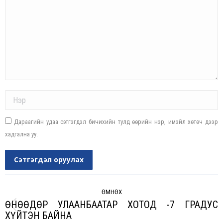
Name *
Дараагийн удаа сэтгэгдэл бичихийн тулд өөрийн нэр, имэйл хөтөч дээр
хадгална уу.
Сэтгэгдэл оруулах
Post
navigation
ӨМНӨХ
ӨНӨӨДӨР УЛААНБААТАР ХОТОД -7 ГРАДУС
Previous
ХҮЙТЭН БАЙНА
post: