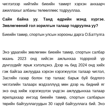
чиглэлээр нийтийн биеийн тамирт хэрхэн анхаарч
ажиллахыг албаны төлөөллөөс тодрууллаа.
Сайн байна уу. Танд өдрийн мэнд хүргэе.
Зөвлөгөөний гол зорилгын талаар тодруулна уу
?
Биеийн тамир, спортын улсын хорооны дарга О.Баттулга
Энэ удаагийн зөвлөгөөн биеийн тамир, спортын салбар
маань 2023 онд хийсэн ажлынхаа тодорхой үр
дүнгүүдийг ярьж хэлэлцэнэ. Дээр нь бид 2024 онд хийх
гэж байгаа ажлуудаа хэрхэн хэрэгжүүлэх талаар чиглэл,
Засгийн газар болон тэр талаас барьж буй бодлого
чиглэлийн талаарх мэдээллүүд мөн дээр нь бидний яг
энэ онд хийж хэрэгжүүлэх үндсэн ажлуудынхаа талаар
ярилцахаар ингээд биеийн тамир, спортын салбарын
төрийн байгууллагуудын 30 гаруй байгууллага бий. Энэ