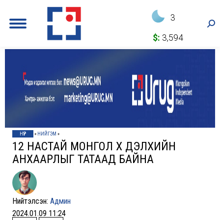
3
Sea
$:
3,594
НҮҮР
»
НИЙГЭМ
»
12 НАСТАЙ МОНГОЛ ХҮҮ ДЭЛХИЙН
АНХААРЛЫГ ТАТААД БАЙНА
Нийтэлсэн:
Админ
2024.01.09 11:24