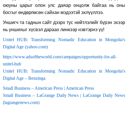
оюуны царыг олон улс даяар онцолж байгаа нь оны
босгыг өндөрлөсөн сайхан мэдээтэй эхлүүллээ.
Уншигч та гаднын сайт дээрх тус нийтлэлийг бүрэн эхээр
нь уншихыг хүсвэл дараах линкээр нэвтэрнэ үү!
Unitel HUB: Transforming Nomadic Education in Mongolia's
Digital Age (yahoo.com)
https://www.adsoftheworld.com/campaigns/opportunity-for-all-
unitel-hub
Unitel HUB: Transforming Nomadic Education in Mongolia's
Digital Age – Benzinga
Small Business – American Press | American Press
Small Business – LaGrange Daily News | LaGrange Daily News
(lagrangenews.com)