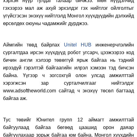
хэрхэн нүүр тулдаг талаар бичжээ. Мөн нүүдэлчид
гэхээрээ мал аж ахуй эрхэлдэг гэх нийтлэг ойлголтыг
үгүйсгэсэн энэхүү нийтлэлд Монгол хүүхдүүдийн дэлхийд
өрсөлдөх оюуны чадамжийг дурджээ.
Аймгийн төвд байрлах
Unitel HUB
инженерчлэлийн
сургалтдаа ирсэн хүүхдүүд робот угсарч, цээжээрээ код
бичин англи хэлээр төвөггүй ярьж байгаа нь тэдний
ирээдүй гэрэлтэй байгаагийн илрэл хэмээн тэд бичсэн
байна. Үүгээр ч зогсохгүй олон улсад амжилттай
хэрэгжсэн зар сурталчилгааг нийтэлдэг
www.adsoftheworld.com сайтад ч энэхүү төсөл багтаад
байгаа аж.
Тус төвийг Юнител групп 12 аймагт амжилттай
байгуулаад байгаа бөгөөд цаашид орон даяар
байгуулахаар зорьж байгаа юм байна. Монгол хүүхдийн