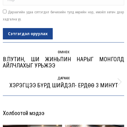
Дараагийн удаа сэтгэгдэл бичихийн тулд өөрийн нэр, имэйл хөтөч дээр
хадгална уу.
Сэтгэгдэл оруулах
Post
navigation
ӨМНӨХ
В.ПУТИН, ШИ ЖИНЬПИН НАРЫГ МОНГОЛД
Previous
АЙЛЧЛАХЫГ УРЬЖЭЭ
post:
ДАРААХ
ХЭРЭГЦЭЭ БҮРД ШИЙДЭЛ- ЕРДӨӨ 3 МИНУТ
Next
post:
Холбоотой мэдээ