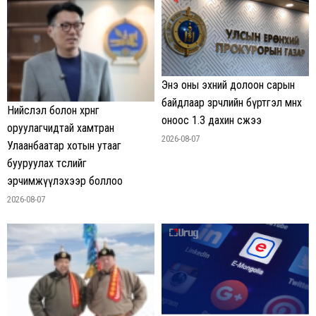
Энэ оны эхний долоон сарын
байдлаар зөрчлийн бүртгэл өмнөх
Нийслэл болон хөрөнгө
оноос 1.3 дахин өсжээ
оруулагчидтай хамтран
2026-08-07
Улаанбаатар хотын утааг
бууруулах төслийг
эрчимжүүлэхээр боллоо
2026-08-07