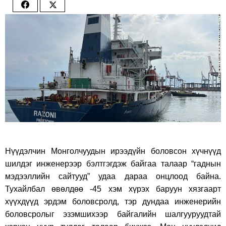
Share
Share
on
on
Facebook
Twitter
Нүүдэлчин Монголчуудын ирээдүйн боловсон хүчнүүд
шилдэг инженерээр бэлтгэгдэж байгаа талаар “гаднын
мэдээллийн сайтууд” удаа дараа онцлоод байна.
Тухайлбал өвөлдөө -45 хэм хүрэх баруун хязгаарт
хүүхдүүд эрдэм боловсролд, тэр дундаа инженерийн
боловсролыг эзэмшихээр байгалийн шалгууруудтай