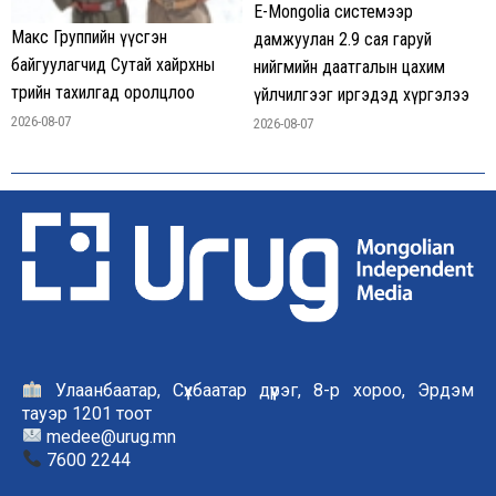
E-Mongolia системээр
Макс Группийн үүсгэн
дамжуулан 2.9 сая гаруй
байгуулагчид Сутай хайрхны
нийгмийн даатгалын цахим
төрийн тахилгад оролцлоо
үйлчилгээг иргэдэд хүргэлээ
2026-08-07
2026-08-07
Улаанбаатар, Сүхбаатар дүүрэг, 8-р хороо, Эрдэм
тауэр 1201 тоот
medee@urug.mn
7600 2244