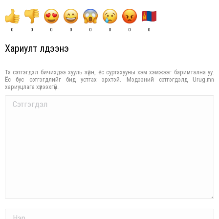
0
0
0
0
0
0
0
0
Хариулт үлдээнэ үү
Та сэтгэгдэл бичихдээ хууль зүйн, ёс суртахууны хэм хэмжээг баримтална уу.
Ёс бус сэтгэгдлийг бид устгах эрхтэй. Мэдээний сэтгэгдэлд Urug.mn
хариуцлага хүлээхгүй.
Comment
Name *