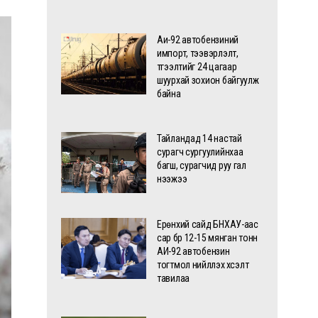
Аи-92 автобензиний
импорт, тээвэрлэлт,
түгээлтийг 24 цагаар
шуурхай зохион байгуулж
байна
Тайландад 14 настай
сурагч сургуулийнхаа
багш, сурагчид руу гал
нээжээ
Ерөнхий сайд БНХАУ-аас
сар бүр 12-15 мянган тонн
АИ-92 автобензин
тогтмол нийлүүлэх хүсэлт
тавилаа