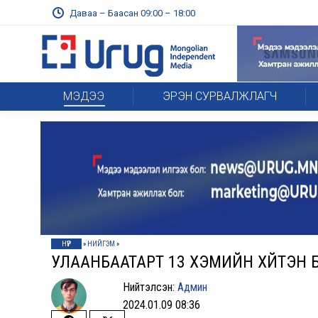
Даваа – Баасан 09:00 – 18:00
МЭДЭЭ
ЭРЭН СУРВАЛЖЛАГЧ
НҮҮР
»
НИЙГЭМ
»
УЛААНБААТАРТ 13 ХЭМИЙН ХҮЙТЭН 
Нийтэлсэн:
Админ
2024.01.09 08:36