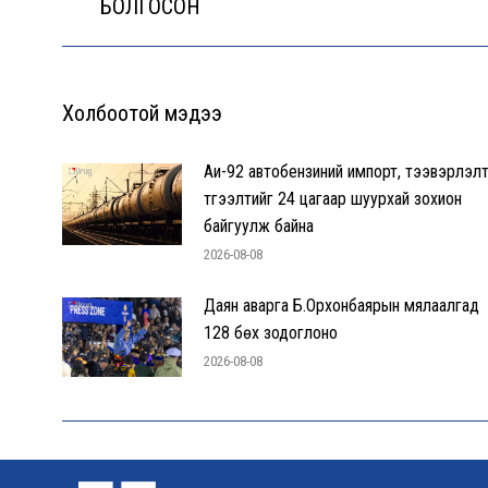
БОЛГОСОН
Холбоотой мэдээ
Аи-92 автобензиний импорт, тээвэрлэлт
түгээлтийг 24 цагаар шуурхай зохион
байгуулж байна
2026-08-08
Даян аварга Б.Орхонбаярын мялаалгад
128 бөх зодоглоно
2026-08-08