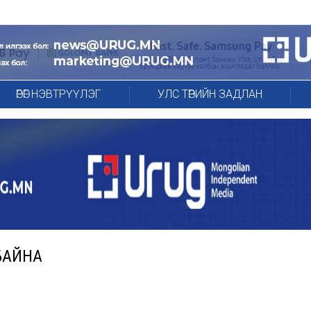
ӨРӨГ НЭВТРҮҮЛЭГ
УЛС ТӨРИЙН ЗАДЛАН
БАЙНА