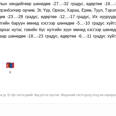
олын хөндийгөөр шөнөдөө -27…-32 градус, өдөртөө -18…-
үрэнбэлчир орчим, Эг, Үүр, Орхон, Хараа, Ерөө, Туул, Тэрэ
өө -23…-28 градус, өдөртөө -12…-17 градус, Их нуурууд
тгийн баруун өмнөд хэсгээр шөнөдөө -5…-10 градус хүйтэ
рхаг нутаг, говийн бүс нутгийн зүүн өмнөд хэсгээр шөнөд
гаар шөнөдөө -18…-23 градус, өдөртөө -6…-11 градус хүйт
0
а уу. Ёс бус сэтгэгдлийг бид устгах эрхтэй. Мэдээний сэтгэгдэлд Urug.mn хариуцл