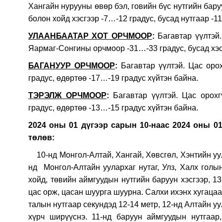
Хангайн нурууны өвөр бэл, говийн бүс нутгийн бару
болон хойд хэсгээр -7…-12 градус, бусад нутгаар -1
УЛААНБААТАР ХОТ ОРЧМООР
:
Багавтар үүлтэй.
Яармаг-Сонгины орчмоор -31…-33 градус, бусад хэсг
БАГАНУУР ОРЧМООР
:
Багавтар үүлтэй. Цас орох
градус, өдөртөө -17…-19 градус хүйтэн байна.
ТЭРЭЛЖ ОРЧМООР
:
Багавтар үүлтэй. Цас орохг
градус, өдөртөө -13…-15 градус хүйтэн байна.
2024 оны 01 дүгээр сарын 10-наас 2024 оны 0
төлөв:
10-нд Монгол-Алтай, Хангай, Хөвсгөл, Хэнтийн уула
нд Монгол-Алтайн уулархаг нутаг, Улз, Халх голы
хойд, төвийн аймгуудын нутгийн баруун хэсгээр, 1
цас орж, цасан шуурга шуурна. Салхи ихэнх хугацаан
талын нутгаар секундэд 12-14 метр, 12-нд Алтайн уу
хүрч ширүүснэ. 11-нд баруун аймгуудын нутгаар