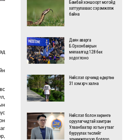
Бамбай хоншоорт могойд
хатгуулахаас сэрэмжлүүлж
байна
Даян аварга
Б.Орхонбаярын
нөд
мялаалгад 128 бөх
зодоглоно
йн
Нийслэл орчимд өдөртөө
31 хэм хүрч хална
вс
ул,
дын
үс
Нийслэл болон хөрөнгө
он
оруулагчидтай хамтран
Улаанбаатар хотын утааг
аг
бууруулах төслийг
р,
эрчимжүүлэхээр боллоо