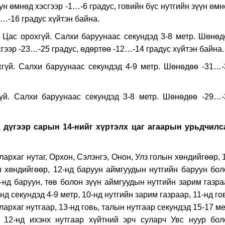
ун өмнөд хэсгээр -1…-6 градус, говийн бүс нутгийн зүүн өм
1…-16 градус хүйтэн байна.
 Цас орохгүй. Салхи баруунаас секундэд 3-8 метр. Шөнөд
ээр -23…-25 градус, өдөртөө -12…-14 градус хүйтэн байна.
гүй. Салхи баруунаас секундэд 4-9 метр. Шөнөдөө -31…-
үй. Салхи баруунаас секундэд 3-8 метр. Шөнөдөө -29…-
1 дүгээр сарын 14-нийг хүртэлх цаг агаарын урьдчилс
рхаг нутаг, Орхон, Сэлэнгэ, Онон, Улз голын хөндийгөөр, 
н хөндийгөөр, 12-нд баруун аймгуудын нутгийн баруун бол
3-нд баруун, төв болон зүүн аймгуудын нутгийн зарим газр
д секундэд 4-9 метр, 10-нд нутгийн зарим газраар, 11-нд го
лархаг нутгаар, 13-нд говь, талын нутгаар секундэд 15-17 м
, 12-нд ихэнх нутгаар хүйтний эрч суларч Увс нуур бол