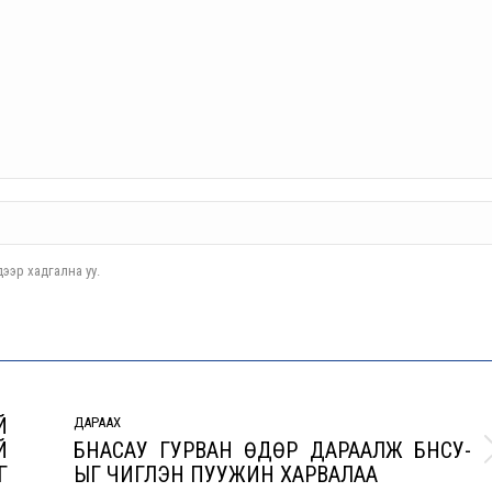
ээр хадгална уу.
Й
ДАРААХ
Й
БНАСАУ ГУРВАН ӨДӨР ДАРААЛЖ БНСУ-
Next
Г
ЫГ ЧИГЛЭН ПУУЖИН ХАРВАЛАА
post: