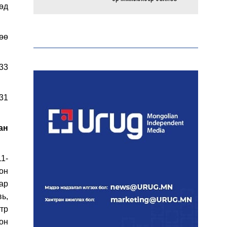
нөд
Энэ оны эхний долоон
өө
сарын байдлаар зөрчлийн
бүртгэл өмнөх оноос 1.3
дахин өсжээ
33
Макс Группийн үүсгэн
31
байгуулагчид Сутай
хайрхны төрийн тахилгад
оролцлоо
ан
E-Mongolia системээр
11-
дамжуулан 2.9 сая гаруй
он
нийгмийн даатгалын
цахим үйлчилгээг иргэдэд
аар
хүргэлээ
вь,
етр
он
Холливудын алдартай хос