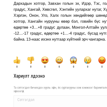
Дархадын хотгор, Завхан голын эх, Идэр, Тэс, г
градус, Хангай, Хөвсгөл, Хэнтийн уулархаг нутаг, Х
Хэрлэн, Онон, Улз, Халх голын хөндийгөөр шөнөд
хотгор, Хангайн нурууны өвөр бэл, говийн бүс ну
өдөртөө +3…+8 градус дулаан, Монгол-Алтайн уула
-12…-17 градус, өдөртөө +1…-4 градус, бусад нут
байна. 13-наас ихэнх нутгаар хүйтний эрч чангарна.
0
0
0
0
0
0
0
Хариулт үлдээнэ үү
Та сэтгэгдэл бичихдээ хууль зүйн, ёс суртахууны хэм хэмжээг баримталн
хүлээхгүй.
Comment