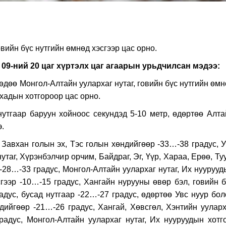
вийн бүс нутгийн өмнөд хэсгээр цас орно.
 09-ний 20 цаг хүртэлх цаг агаарын урьдчилсан мэдээ:
өдөө Монгол-Алтайн уулархаг нутаг, говийн бүс нутгийн өм
рхадын хотгороор цас орно.
нутгаар баруун хойноос секундэд 5-10 метр, өдөртөө Алта
э.
авхан голын эх, Тэс голын хөндийгөөр -33…-38 градус, У
утаг, Хүрэнбэлчир орчим, Байдраг, Эг, Үүр, Хараа, Ерөө, Ту
 -28…-33 градус, Монгол-Алтайн уулархаг нутаг, Их нууруу
гээр -10…-15 градус, Хангайн нурууны өвөр бэл, говийн б
адус, бусад нутгаар -22…-27 градус, өдөртөө Увс нуур бол
дийгөөр -21…-26 градус, Хангай, Хөвсгөл, Хэнтийн ууларх
радус, Монгол-Алтайн уулархаг нутаг, Их нууруудын хотго