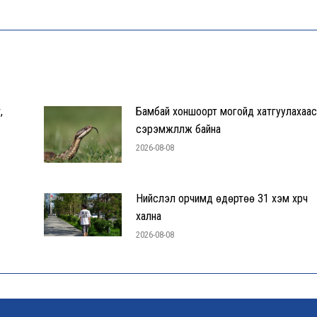
,
Бамбай хоншоорт могойд хатгуулахаас
сэрэмжлүүлж байна
2026-08-08
Нийслэл орчимд өдөртөө 31 хэм хүрч
хална
2026-08-08