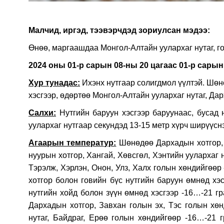
Малч­ид, иргэд, тээвэрчдэд зориулсан мэдээ:
Өнөө, маргаашдаа Монгол-Алтайн уулархаг нутаг, го
2024 оны 01-р сарын 08-ны 20 цагаас 01-р сарын
Хур тунадас:
Ихэнх нутгаар солигдмол үүлтэй. Шөн
хэсгээр, өдөртөө Монгол-Алтайн уулархаг нутаг, Да
Салхи:
Нутгийн баруун хэсгээр баруунаас, бусад 
уулархаг нутгаар секундэд 13-15 метр хүрч ширүүсн
Агаарын температур:
Шөнөдөө Дархадын хотгор, З
нуурын хотгор, Хангай, Хөвсгөл, Хэнтийн уулархаг н
Тэрэлж, Хэрлэн, Онон, Улз, Халх голын хөндийгөөр
хотгор болон говийн бүс нутгийн баруун өмнөд хэс
нутгийн хойд болон зүүн өмнөд хэсгээр -16…-21 гр
Дархадын хотгор, Завхан голын эх, Тэс голын хөн
нутаг, Байдраг, Ерөө голын хөндийгөөр -16…-21 г