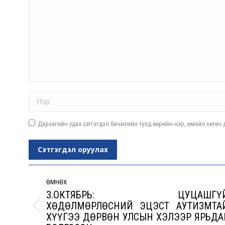
Name *
Дараагийн удаа сэтгэгдэл бичихийн тулд өөрийн нэр, имэйл хөтөч д
Сэтгэгдэл оруулах
Post
navigation
ӨМНӨХ
З.ОКТЯБРЬ: ЦУЦАШГҮ
ХӨДӨЛМӨРЛӨСНИЙ ЭЦЭСТ АУТИЗМТА
Previous
ХҮҮГЭЭ ДӨРВӨН УЛСЫН ХЭЛЭЭР ЯРЬДА
post: