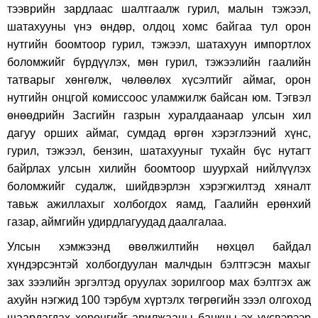
тээврийн зардлаас шалтгаалж гурил, малын тэжээл,
шатахууны үнэ өндөр, олдоц хомс байгаа тул орон
нутгийн боомтоор гурил, тэжээл, шатахуун импортлох
боломжийг бүрдүүлэх, мөн гурил, тэжээлийн гаалийн
татварыг хөнгөлж, чөлөөлөх хүсэлтийг аймаг, орон
нутгийн онцгой комиссоос уламжилж байсан юм. Тэгвэл
өнөөдрийн Засгийн газрын хуралдаанаар улсын хил
дагуу орших аймаг, сумдад өргөн хэрэглээний хүнс,
гурил, тэжээл, бензин, шатахууныг тухайн бүс нутагт
байрлах улсын хилийн боомтоор шуурхай нийлүүлэх
боломжийг судалж, шийдвэрлэн хэрэгжилтэд хяналт
тавьж ажиллахыг холбогдох яамд, Гаалийн ерөнхий
газар, аймгийн удирдлагуудад даалгалаа.
Улсын хэмжээнд өвөлжилтийн нөхцөл байдал
хүндэрсэнтэй холбогдуулан малчдын бэлтгэсэн махыг
зах зээлийн эргэлтэд оруулах зорилгоор мах бэлтгэх аж
ахуйн нэгжид 100 тэрбум хүртэлх төгрөгийн зээл олгоход
шаардагдах хөрөнгийг арилжааны банкны эх үүсвэрээр