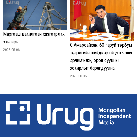
Маргааш цахилгаан хязгаарлах
хуваарь
С.Амарсайхан: 60 гаруй тэрбум
2026-08-06
төгрөгийн шийдвэр гүйцэтгэлийг
эрчимжүүлж, орон сууцны
хохирлыг барагдуулна
2026-08-06