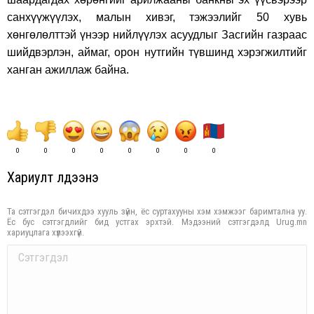
санхүүжүүлэх, малын хивэг, тэжээлийг 50 хувь
хөнгөлөлттэй үнээр нийлүүлэх асуудлыг Засгийн газраас
шийдвэрлэн, аймаг, орон нутгийн түвшинд хэрэгжилтийг
ханган ажиллаж байна.
0
0
0
0
0
0
0
0
Хариулт үлдээнэ үү
Та сэтгэгдэл бичихдээ хууль зүйн, ёс суртахууны хэм хэмжээг баримтална уу.
Ёс бус сэтгэгдлийг бид устгах эрхтэй. Мэдээний сэтгэгдэлд Urug.mn
хариуцлага хүлээхгүй.
Comment