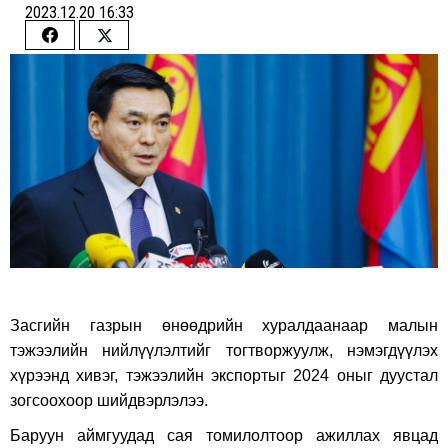
2023.12.20 16:33
Share
Share
on
on
Facebook
Twitter
Засгийн газрын өнөөдрийн хуралдаанаар малын
тэжээлийн нийлүүлэлтийг тогтворжуулж, нэмэгдүүлэх
хүрээнд хивэг, тэжээлийн экспортыг 2024 оныг дуустал
зогсоохоор шийдвэрлэлээ.
Баруун аймгуудад сая томилолтоор ажиллах явцад