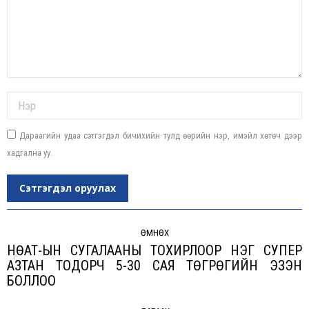
Name *
Дараагийн удаа сэтгэгдэл бичихийн тулд өөрийн нэр, имэйл хөтөч дээр
хадгална уу.
Сэтгэгдэл оруулах
Post
navigation
ӨМНӨХ
НӨАТ-ЫН СУГАЛААНЫ ТОХИРЛООР НЭГ СУПЕР
АЗТАН ТОДОРЧ 5-30 САЯ ТӨГРӨГИЙН ЭЗЭН
Previous
БОЛЛОО
post: