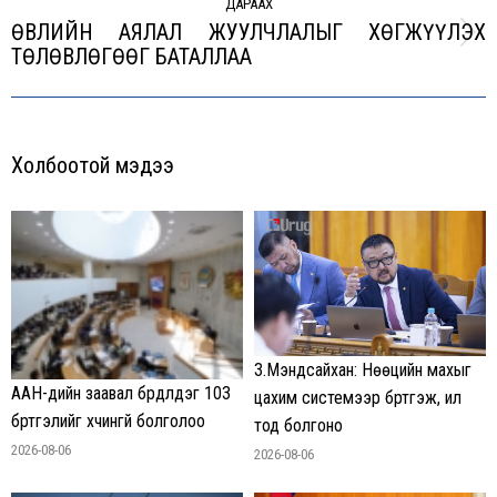
ДАРААХ
ӨВЛИЙН АЯЛАЛ ЖУУЛЧЛАЛЫГ ХӨГЖҮҮЛЭХ
Next
ТӨЛӨВЛӨГӨӨГ БАТАЛЛАА
post:
Холбоотой мэдээ
З.Мэндсайхан: Нөөцийн махыг
ААН-үүдийн заавал бүрдүүлдэг 103
цахим системээр бүртгэж, ил
бүртгэлийг хүчингүй болголоо
тод болгоно
2026-08-06
2026-08-06