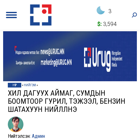
3
Sea
$:
3,594
НҮҮР
»
НИЙГЭМ
»
ХИЛ ДАГУУХ АЙМАГ, СУМДЫН
БООМТООР ГУРИЛ, ТЭЖЭЭЛ, БЕНЗИН
ШАТАХУУН НИЙЛҮҮЛНЭ
Нийтэлсэн:
Админ