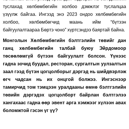
туслахад хөлбөмбөгийн холбоо дэмжлэг туслалцаа
үзүүлж байгаа. Ингээд энэ 2023 ондоо хөлбөмбөгийн
холбоо, хөлбөмбөгчид маань ийм “бүтээн
байгуулалтаараа Бөртэ чоно” хүртсэндээ баяртай байна.
Монголын Хөлбөмбөгийн бэлтгэлийн төвийг дан
ганц хөлбөмбөгийн талбай буюу Эйрдомоор
төсөөлөмгүй бүтээн байгуулалт болсон. Үүнээс
гадна зочид буудал, ресторан, сургалтын уулзалтын
заал гээд бүтэн цогцолборыг дэргэд нь шийдвэрлэж
өгч чадсан нь их онцгой болжээ. Ингэснээр
тамирчид том тэмцээн уралдааны өмнө бэлтгэлийн
төвийн дэргэдэх цогцолборт байрлан бэлтгэлээ
хангахаас гадна өөр эвент арга хэмжээг хүлээн авах
боломжтой гэсэн үг үү
?