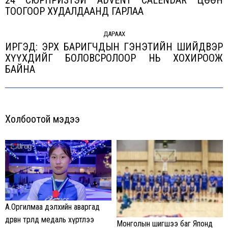
Previous
ТООГООР ХУДАЛДААНД ГАРЛАА
post:
ДАРААХ
ИРГЭД: ЭРХ БАРИГЧДЫН ГЭНЭТИЙН ШИЙДВЭР
ХҮҮХДИЙГ БОЛОВСРОЛООР НЬ ХОХИРООЖ
Next
БАЙНА
post:
Холбоотой мэдээ
А.Оргилмаа дэлхийн аваргад
дөрвөн төрөлд медаль хүртлээ
Монголын шигшээ баг Японд