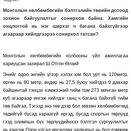
Монголын хөлбөмбөгийн бэлтгэлийн төвийн дотоод
зохион байгуулалтыг сонирхож байна. Хамгийн
онцлогтой нь нэг ширхэг ч багана байхгүйгээр
агаараар хийлдгээрээ сонирхол татсан
?
Монголын хөлбөмбөгийн холбооны үйл ажиллагаа
хариуцсан захирал Ш.Отгон-Өлзий
Энийг одоо энгийн үгээр хэлэх юм бол урт нь 120метр,
өргөн нь 80 метр, өндөр нь 27,5 буюу нийтдээ 9 давхар
байшинтай тэнцэх хэмжээний тийм том 273 мянган метр
куб агаараар ингэж хийлдэг ганц ч багана байхгүй тийм
төв байгаа. Тэгээд энэ төв дээр бол зөвхөн хөлбөмбөгчид
төдийгүй бусад хараагүй иргэд, бусад спортын төрлүүд
гээд олимпын бүх төрлүүдийнхээ бэлтгэл сургуулилтыг
нь хангаж Олон улсад өрсөлдөх чадварыг нь бол дэмжиж