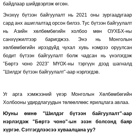
байдлаар шийдвэрлэж өгсөн.
Энэхүү бүтээн байгуулалт нь 2021 оны зургаадугаар
сард анх ашиглалтад орсон билээ. Тус бүтээн байгуулалт
нь Азийн хөлбөмбөгийн холбоо мөн ОУХБХ-ны
санхүүжилтээр баригджээ. Энэ нь Монголын
хөлбөмбөгийн ирээдүйд чухал хувь нэмрээ оруулсан
бодит бүтээн байгуулалт болж чадсан нь үнэлэгдэж
"Бөртэ чоно 2023" МҮОХ-ны тэргүүн дээд шагналд
"Шилдэг бүтээн байгуулалт"-аар нэрлэгдэв.
Уг арга хэмжээний үеэр Монголын Хөлбөмбөгийн
Холбооны удирдлагуудын төлөөллөөс ярилцлага авлаа.
Юуны өмнө "Шилдэг бүтээн байгуулалт"-аар
нэрлэгдэж "Бөртэ чоно"-ын эзэн болсонд баяр
хүргэе. Сэтгэгдлээсээ хуваалцана уу
?