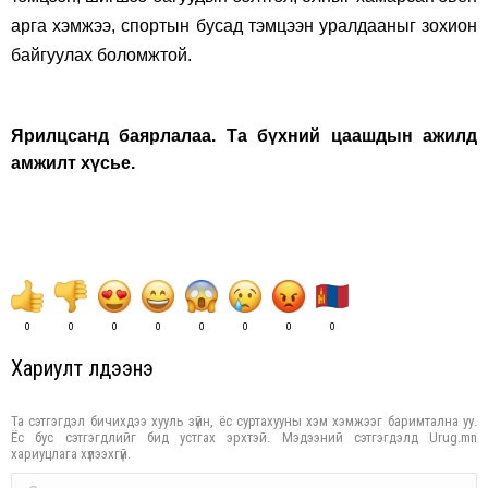
арга хэмжээ, спортын бусад тэмцээн уралдааныг зохион
байгуулах боломжтой.
Ярилцсанд баярлалаа. Та бүхний цаашдын ажилд
амжилт хүсье.
0
0
0
0
0
0
0
0
Хариулт үлдээнэ үү
Та сэтгэгдэл бичихдээ хууль зүйн, ёс суртахууны хэм хэмжээг баримтална уу.
Ёс бус сэтгэгдлийг бид устгах эрхтэй. Мэдээний сэтгэгдэлд Urug.mn
хариуцлага хүлээхгүй.
Comment