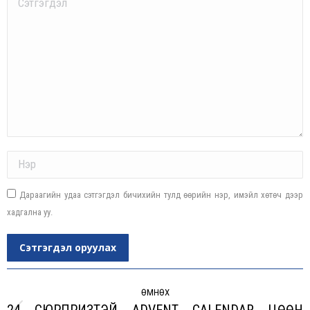
Name *
Дараагийн удаа сэтгэгдэл бичихийн тулд өөрийн нэр, имэйл хөтөч дээр
хадгална уу.
Сэтгэгдэл оруулах
Post
navigation
ӨМНӨХ
24 СЮРПРИЗТЭЙ ADVENT CALENDAR ЦӨӨН