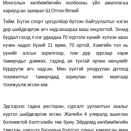
Монголын хөлбөмбөгийн холбооны үйл ажиллагаа
хариуцсан захирал Ш.Отгон-Өлзий
Тийм. Бүтэн спорт цогцолбор бүтээн байгуулалтыг нэгэн
дор шийдвэрлэж өгч чадсанаараа маш онцлогтой. Зочид
буудал гэхэд л нэг удаадаа 70 хүртэлх хүнийг хүлээн авах
хүчин чадал бүхий 11 өрөө, 70 ортой. Хамгийн гол нь
үүнийг алсын зорилгоор, том дүр зургаар харж
тамирчдыг дэмжих, тэдэнд ая тухтай орчин нөхцлийг
бүрдүүлж өгч чадсан. Мөн үүнтэй уялдуулан дотоод
тохижилтыг тамирчдад зориулан кемп маягаар
тохижуулж өгсөн юм.
Эдгээрээс гадна ресторан, сургалт уулзалтын заалыг
хүртэл шийдвэрлэж өгсөн. Жилийн 4 улиралд ашиглах
боломжтой бэлтгэлийн төв буюу Эйрдомд хөлбөмбөгийн
тэмцээн, шигшээ багуудын бэлтгэл, олныг хамарсан эвен