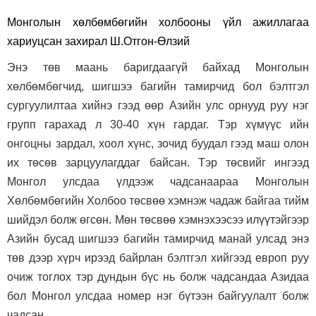
Монголын хөлбөмбөгийн холбооны үйл ажиллагаа
хариуцсан захирал Ш.Отгон-Өлзий
Энэ төв маань баригдаагүй байхад Монголын
хөлбөмбөгчид, шигшээ багийн тамирчид бол бэлтгэл
сургуулилтаа хийнэ гээд өөр Азийн улс орнууд руу нэг
групп гарахад л 30-40 хүн гардаг. Тэр хүмүүс ийн
онгоцны зардал, хоол хүнс, зочид буудал гээд маш олон
их төсөв зарцуулагддаг байсан. Тэр төсвийг ингээд
Монгол улсдаа үлдээж чадсанаараа Монголын
Хөлбөмбөгийн Холбоо төсвөө хэмнэж чадаж байгаа тийм
шийдэл болж өгсөн. Мөн төсвөө хэмнэхээсээ илүүтэйгээр
Азийн бусад шигшээ багийн тамирчид манай улсад энэ
төв дээр хүрч ирээд байрлан бэлтгэл хийгээд европ руу
очиж тоглох тэр дундын бүс нь болж чадсандаа Азидаа
бол Монгол улсдаа номер нэг бүтээн байгуулалт болж
чадсан.