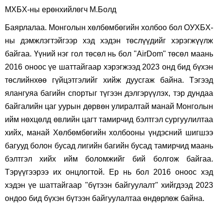
МХБХ-ны ерөнхийлөгч М.Болд
Баярлалаа. Монголын хөлбөмбөгийн холбоо бол ОУХБХ-
ны дэмжлэгтэйгээр хэд хэдэн төслүүдийг хэрэгжүүлж
байгаа. Үүний нэг гол төсөл нь бол "AirDom" төсөл маань
2016 оноос үе шаттайгаар хэрэгжээд 2023 онд бид бүхэн
төслийнхөө гүйцэтгэлийг хийж дуусгаж байна. Тэгээд
ялангуяа багийн спортыг түгээн дэлгэрүүлэх, тэр дундаа
байгалийн цаг уурын дөрвөн улиралтай манай Монголын
ийм нөхцөлд өвлийн цагт тамирчид бэлтгэл сургуулилтаа
хийх, манай Хөлбөмбөгийн холбооны үндэсний шигшээ
багууд болон бусад лигийн багийн бусад тамирчид маань
бэлтгэл хийх ийм боломжийг бий болгож байгаа.
Тэрүүгээрээ их онцлогтой. Ер нь бол 2016 оноос хэд
хэдэн үе шаттайгаар "бүтээн байгуулалт" хийгдээд 2023
ондоо бид бүхэн бүтээн байгуулалтаа өндөрлөж байна.