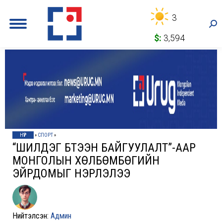
3
Sea
$:
3,594
НҮҮР
»
СПОРТ
»
“ШИЛДЭГ БҮТЭЭН БАЙГУУЛАЛТ”-ААР
МОНГОЛЫН ХӨЛБӨМБӨГИЙН
ЭЙРДОМЫГ НЭРЛЭЛЭЭ
Нийтэлсэн:
Админ