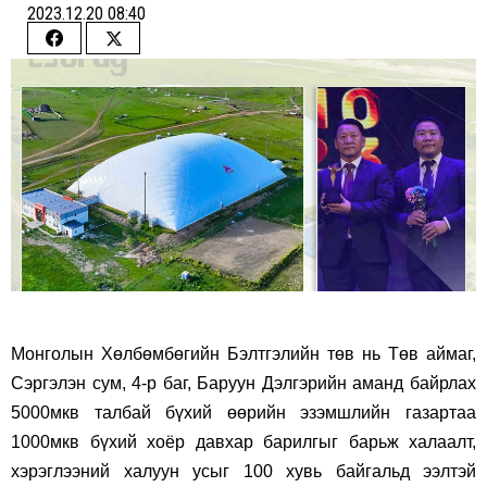
2023.12.20 08:40
Share
Share
on
on
Facebook
Twitter
Монголын Хөлбөмбөгийн Бэлтгэлийн төв нь Төв аймаг,
Сэргэлэн сум, 4-р баг, Баруун Дэлгэрийн аманд байрлах
5000мкв талбай бүхий өөрийн эзэмшлийн газартаа
1000мкв бүхий хоёр давхар барилгыг барьж халаалт,
хэрэглээний халуун усыг 100 хувь байгальд ээлтэй