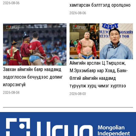
2026-08-06
хамтарсан бэлтгэлд оролцоно
2026-08-06
Аймгийн арслан Ц.Төмөрцоож,
Завхан аймгийн баяр наадамд
М.Эрхэмбаяр нар Ховд, Баян-
зодоглосон бөхчүүдээс допинг
Өлгий аймгийн наадамд
илэрсэнгүй
түрүүлж хурц чимэг хүртлээ
2026-08-04
2026-08-03