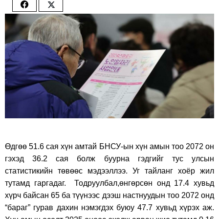
Share
Share
on
on
Facebook
Twitter
Өдгөө 51.6 сая хүн амтай БНСУ-ын хүн амын тоо 2072 он
гэхэд 36.2 сая болж буурна гэдгийг тус улсын
статистикийн төвөөс мэдээллээ. Уг тайланг хоёр жил
тутамд гаргадаг. Тодруулбал,өнгөрсөн онд 17.4 хувьд
хүрч байсан 65 ба түүнээс дээш настнуудын тоо 2072 онд
“бараг” гурав дахин нэмэгдэх буюу 47.7 хувьд хүрэх аж.