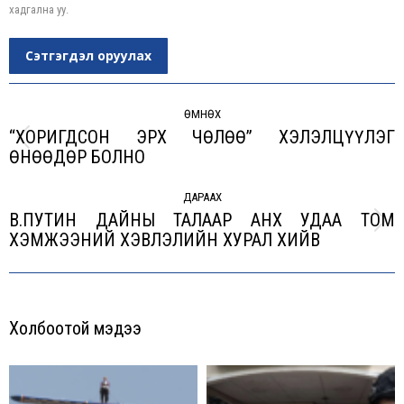
хадгална уу.
Сэтгэгдэл оруулах
Post
navigation
ӨМНӨХ
“ХОРИГДСОН ЭРХ ЧӨЛӨӨ” ХЭЛЭЛЦҮҮЛЭГ
Previous
ӨНӨӨДӨР БОЛНО
post:
ДАРААХ
В.ПУТИН ДАЙНЫ ТАЛААР АНХ УДАА ТОМ
Next
ХЭМЖЭЭНИЙ ХЭВЛЭЛИЙН ХУРАЛ ХИЙВ
post:
Холбоотой мэдээ