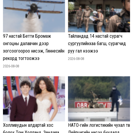
97 настай Бетти Бромаж
Тайландад 14 настай сурагч
онгоцны далавчин дээр
сургуулийнхаа багш, сурагчид
зогсоогоороо нисэж, Гиннесийн
руу гал нээжээ
рекорд тогтоожээ
2026-08-08
2026-08-08
Холливудын алдартай хос
НАТО-гийн логистикийн чухал төв
болох Том Холланд, Зендаяа
Лейпцигийн нисэх буудалд