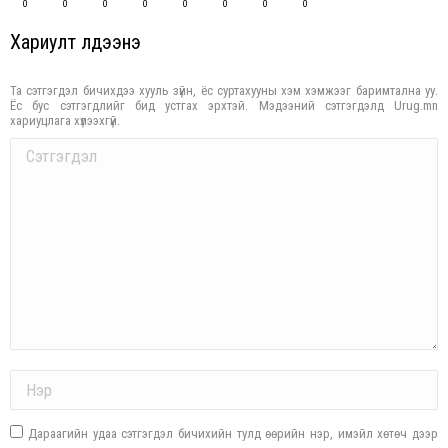
0
0
0
0
0
0
0
0
Хариулт үлдээнэ үү
Та сэтгэгдэл бичихдээ хууль зүйн, ёс суртахууны хэм хэмжээг баримтална уу.
Ёс бус сэтгэгдлийг бид устгах эрхтэй. Мэдээний сэтгэгдэлд Urug.mn
хариуцлага хүлээхгүй.
Comment
Name *
Дараагийн удаа сэтгэгдэл бичихийн тулд өөрийн нэр, имэйл хөтөч дээр