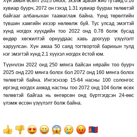
Хүн амын өсөлт 2025 оноос эхэлж арван жио тутамд 0.16
хувиар буурч, 2072 он гэхэд 1.31 хувиар буурах төлөвтэй
байгааг албаныхан таамаглаж байна. Үүнд төрөлтийн
түвшин хамгийн ихээр нөлөөлж буй. Тус улсад эмэгтэй
хүнд ногдох хүүхдийн тоо 2022 онд 0.78 болж бусад
өндөр хөгжилтэй орнуудаас хавь доогуур үзүүлэлт
харуулсан. Хүн амаа 50 саяд тогтвортой барихын тулд
нэг эмэгтэй хүнд 2.1 хүүхэл ногдох ёстой юм.
Түүнчлэн 2022 онд 250 мянга байсан нярайн тоо буурч
2025 онд 220 мянга болох бол 2072 онд 160 мянга болох
төлөвтэй байна. Ингэснээр 15-64 насны 100 солонгос
иргэнд ногдох ахмад настны тоо 2072 онд 104 болж өсөх
төлөвтэй байгаа нь өнгөрсөн онд бүртгэгдсэн 24-өөс
үлэмж өссөн үзүүлэлт болж байна.