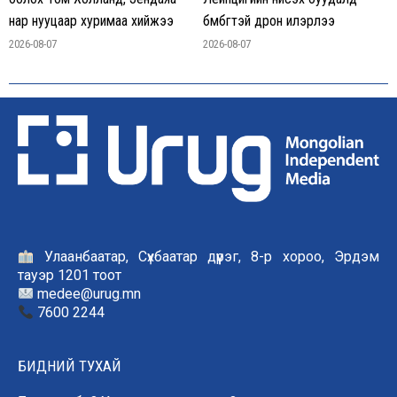
нар нууцаар хуримаа хийжээ
бөмбөгтэй дрон илэрлээ
2026-08-07
2026-08-07
Улаанбаатар, Сүхбаатар дүүрэг, 8-р хороо, Эрдэм
тауэр 1201 тоот
medee@urug.mn
7600 2244
БИДНИЙ ТУХАЙ