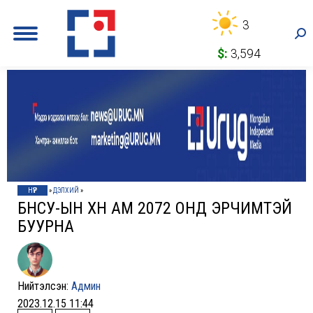
3
Sea
$:
3,594
НҮҮР
»
ДЭЛХИЙ
»
БНСУ-ЫН ХҮН АМ 2072 ОНД ЭРЧИМТЭЙ
БУУРНА
Нийтэлсэн:
Админ
2023.12.15 11:44