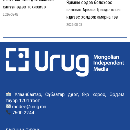
Ярианы сэдэв болохоос
халуун өдөр тохиожээ
залхсан Ариана Гранде олны
2026-08-03
нүднээс холдож амарна гэв
2026-08-03
Улаанбаатар, Сүхбаатар дүүрэг, 8-р хороо, Эрдэм
тауэр 1201 тоот
medee@urug.mn
7600 2244