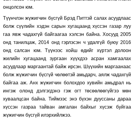
онцолсон юм.
Түүнчлэн жүжигчин бүсгүй Брэд Питтэй салах асуудлаас
болж сүүлийн хэдэн сарын хугацаанд хүссэн газар луу
гаа явж чадахгүй байгаагаа хэлсэн байна. Хосууд 2005
онд танилцаж, 2014 онд гэрлэсэн ч удалгүй буюу 2016
онд салсан юм. Түүнээс хойш өдийг хүртэл долоон
жилийн хугацаанд зургаан хүүхдээ асран хамгаалах
асуудлаар маргаантай байж ирсэн. Шүүхийн маргаанаас
болж жүжигчин бүсгүй чөлөөтэй амьдарч, аялж чадахгүй
байгаа аж. Анх жүжигчин болохдоо хувийн амьдрал нь
ингэж олонд дэлгэгдэнэ гэж огт төсөөлөөгүйгээ мөн
хуваалцсан байна. Тиймээс энэ бүхэн дууссаны дараа
хүссэн газраа тайван амгалан байхыг хүсэж буйгаа
жүжигчин бүсгүй илэрхийлжээ.