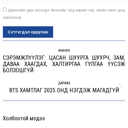
Дараагийн удаа сэтгэгдэл бичихийн тулд өөрийн нэр, имэйл хөтөч дээр
хадгална уу.
Сэтгэгдэл оруулах
Post
navigation
ӨМНӨХ
СЭРЭМЖЛҮҮЛЭГ: ЦАСАН ШУУРГА ШУУРЧ, ЗАМ,
ДАВАА ХААГДАХ, ХАЛТИРГАА ГУЛГАА ҮҮСЭЖ
Previous
БОЛЗОШГҮЙ
post:
ДАРААХ
BTS ХАМТЛАГ 2025 ОНД НЭГДЭЖ МАГАДГҮЙ
Next
post:
Холбоотой мэдээ