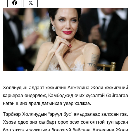
Share
Share
on
on
Facebook
Twitter
Холлиудын алдарт жүжигчин Анжелина Жоли жүжигчний
карьераа өндөрлөж, Камбоджид очих хүсэлтэй байгаагаа
нэгэн шинэ ярилцлагынхаа үеэр хэлжээ.
Тэрбээр Холлиудын “эрүүл бус” амьдралаас залхсан гэв.
Хэрэв одоо энэ салбарт орох эсэх сонголттой тулгарсан
бол хэзээ ч жүжигчин болохгүй байснаа Анжелина Жоли