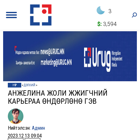
3
Sea
$:
3,594
НҮҮР
»
ДЭЛХИЙ
»
АНЖЕЛИНА ЖОЛИ ЖҮЖИГЧНИЙ
КАРЬЕРАА ӨНДӨРЛӨНӨ ГЭВ
Нийтэлсэн:
Админ
2023.12.13 09:04