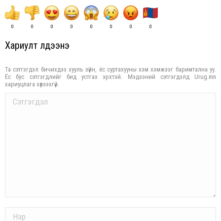
0
0
0
0
0
0
0
0
Хариулт үлдээнэ үү
Та сэтгэгдэл бичихдээ хууль зүйн, ёс суртахууны хэм хэмжээг баримтална уу.
Ёс бус сэтгэгдлийг бид устгах эрхтэй. Мэдээний сэтгэгдэлд Urug.mn
хариуцлага хүлээхгүй.
Comment
Name *