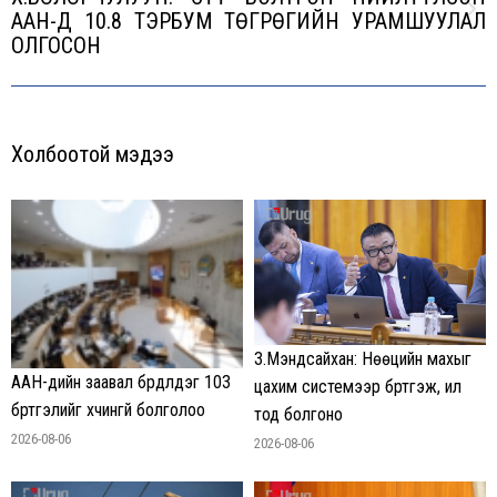
ААН-Д 10.8 ТЭРБУМ ТӨГРӨГИЙН УРАМШУУЛАЛ
Next
ОЛГОСОН
post:
Холбоотой мэдээ
З.Мэндсайхан: Нөөцийн махыг
ААН-үүдийн заавал бүрдүүлдэг 103
цахим системээр бүртгэж, ил
бүртгэлийг хүчингүй болголоо
тод болгоно
2026-08-06
2026-08-06