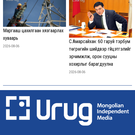
Маргааш цахилгаан хязгаарлах
хуваарь
С.Амарсайхан: 60 гаруй тэрбум
2026-08-06
төгрөгийн шийдвэр гүйцэтгэлийг
эрчимжүүлж, орон сууцны
хохирлыг барагдуулна
2026-08-06