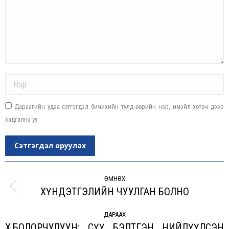
Name *
Дараагийн удаа сэтгэгдэл бичихийн тулд өөрийн нэр, имэйл хөтөч дээр
хадгална уу.
Сэтгэгдэл оруулах
Post
navigation
ӨМНӨХ
ХҮНДЭТГЭЛИЙН ЧУУЛГАН БОЛНО
Previous
post:
ДАРААХ
Х.БОЛОРЧУЛУУН: СҮҮ БЭЛТГЭН НИЙЛҮҮЛСЭН