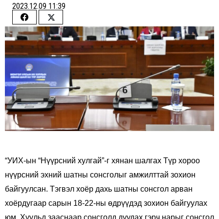
2023.12.09 11:39
Share
Share
on
on
Facebook
Twitter
“УИХ-ын “Нүүрсний хулгай”-г хянан шалгах Түр хороо
нүүрсний эхний шатны сонсголыг амжилттай зохион
байгуулсан. Тэгвэл хоёр дахь шатны сонсгол арван
хоёрдугаар сарын 18-22-ны өдрүүдэд зохион байгуулах
юм. Хуульд зааснаар сонсголд дуудах гэрч нарыг сонсгол