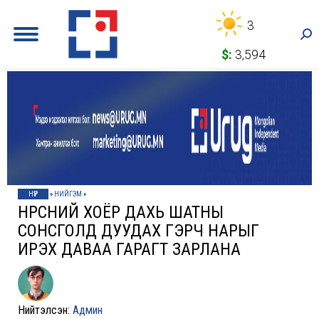
3
Sea
$:
3,594
НҮҮР
»
НИЙГЭМ
»
НҮҮРСНИЙ ХОЁР ДАХЬ ШАТНЫ
СОНСГОЛД ДУУДАХ ГЭРЧ НАРЫГ
ИРЭХ ДАВАА ГАРАГТ ЗАРЛАНА
Нийтэлсэн:
Админ