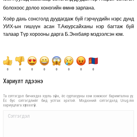
болохоос долоо хоногийн өмнө зарлана.
Хоёр дахь сонсголд дуудагдаж буй гэрчүүдийн нэрс дунд
УИХ-ын гишүүн асан Т.Аюурсайханы нэр багтаж буй
талаар Түр хорооны дарга Б.Энхбаяр мэдээлсэн юм.
0
0
0
0
0
0
0
0
Хариулт үлдээнэ үү
Та сэтгэгдэл бичихдээ хууль зүйн, ёс суртахууны хэм хэмжээг баримтална уу.
Ёс бус сэтгэгдлийг бид устгах эрхтэй. Мэдээний сэтгэгдэлд Urug.mn
хариуцлага хүлээхгүй.
Comment