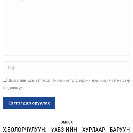
Name *
Дараагийн удаа сэтгэгдэл бичихийн тулд өөрийн нэр, имэйл хөтөч дээр
хадгална уу.
Сэтгэгдэл оруулах
Post
navigation
ӨМНӨХ
Х.БОЛОРЧУЛУУН: ҮАБЗ-ИЙН ХУРЛААР БАРУУН