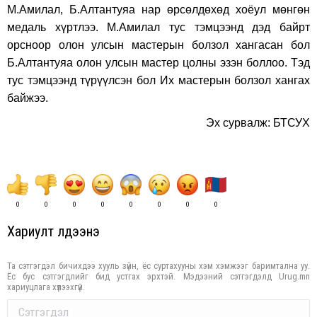
М.Амилал, Б.Алтантуяа нар өрсөлдөхөд хоёул мөнгөн
медаль хүртлээ. М.Амилал тус тэмцээнд дэд байрт
орсноор олон улсын мастерын болзол хангасан бол
Б.Алтантуяа олон улсын мастер цолны эзэн боллоо. Тэд
тус тэмцээнд түрүүлсэн бол Их мастерын болзол хангах
байжээ.
Эх сурвалж: БТСУХ
0
0
0
0
0
0
0
0
Хариулт үлдээнэ үү
Та сэтгэгдэл бичихдээ хууль зүйн, ёс суртахууны хэм хэмжээг баримтална уу.
Ёс бус сэтгэгдлийг бид устгах эрхтэй. Мэдээний сэтгэгдэлд Urug.mn
хариуцлага хүлээхгүй.
Comment