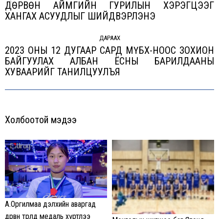
ДӨРВӨН АЙМГИЙН ГУРИЛЫН ХЭРЭГЦЭЭГ
Previous
ХАНГАХ АСУУДЛЫГ ШИЙДВЭРЛЭНЭ
post:
ДАРААХ
2023 ОНЫ 12 ДУГААР САРД МҮБХ-НООС ЗОХИОН
БАЙГУУЛАХ АЛБАН ЁСНЫ БАРИЛДААНЫ
Next
ХУВААРИЙГ ТАНИЛЦУУЛЪЯ
post:
Холбоотой мэдээ
А.Оргилмаа дэлхийн аваргад
дөрвөн төрөлд медаль хүртлээ