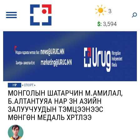
3
Sea
$:
3,594
НҮҮР
»
СПОРТ
»
МОНГОЛЫН ШАТАРЧИН М.АМИЛАЛ,
Б.АЛТАНТУЯА НАР ЗҮҮН АЗИЙН
ЗАЛУУЧУУДЫН ТЭМЦЭЭНЭЭС
МӨНГӨН МЕДАЛЬ ХҮРТЛЭЭ