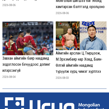
Монголын шигшээ баг Японд
2026-08-06
хамтарсан бэлтгэлд оролцоно
2026-08-06
Аймгийн арслан Ц.Төмөрцоож,
Завхан аймгийн баяр наадамд
М.Эрхэмбаяр нар Ховд, Баян-
зодоглосон бөхчүүдээс допинг
Өлгий аймгийн наадамд
илэрсэнгүй
түрүүлж хурц чимэг хүртлээ
2026-08-04
2026-08-03