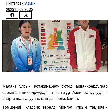
Нийтэлсэн:
Админ
2023.12.08 20:35
Share
Share
on
on
Facebook
Twitter
Малайз улсын Котакинабалу хотод арванхоёрдугаар
сарын 1-9-ний өдрүүдэд шатрын Зүүн Азийн залуучуудын
аварга шалгаруулах тэмцээн болж байна.
Тэмцээний классик төрөлд Монгол Улсын тамирчин