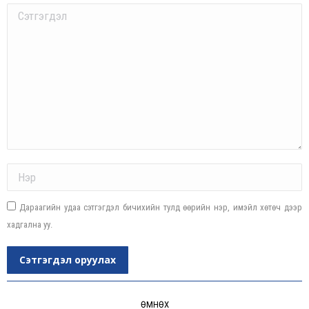
Comment
Name *
Дараагийн удаа сэтгэгдэл бичихийн тулд өөрийн нэр, имэйл хөтөч дээр
хадгална уу.
Сэтгэгдэл оруулах
Post
navigation
ӨМНӨХ