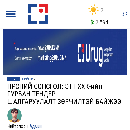
3
Sea
$:
3,594
НҮҮР
»
НИЙГЭМ
»
НҮҮРСНИЙ СОНСГОЛ: ЭТТ ХХК-ийн
ГУРВАН ТЕНДЕР
ШАЛГАРУУЛАЛТ ЗӨРЧИЛТЭЙ БАЙЖЭЭ
Нийтэлсэн:
Админ