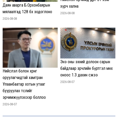
Даян аварга Б.Орхонбаярын
хүрч хална
мялаалгад 128 бөх зодоглоно
2026-08-08
2026-08-08
Энэ оны эхний долоон сарын
байдлаар зөрчлийн бүртгэл өмнөх
Нийслэл болон хөрөнгө
оноос 1.3 дахин өсжээ
оруулагчидтай хамтран
2026-08-07
Улаанбаатар хотын утааг
бууруулах төслийг
эрчимжүүлэхээр боллоо
2026-08-07