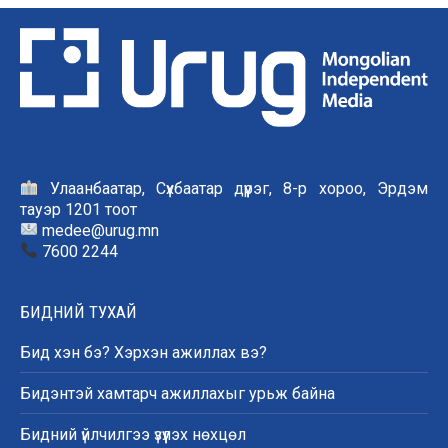
Улаанбаатар, Сүхбаатар дүүрэг, 8-р хороо, Эрдэм
тауэр 1201 тоот
medee@urug.mn
7600 2244
БИДНИЙ ТУХАЙ
Бид хэн бэ? Хэрхэн ажиллах вэ?
Бидэнтэй хамтарч ажиллахыг урьж байна
Бидний үйлчилгээ үзүүлэх нөхцөл