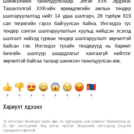
Шинжээчийн танилцуулснаар, Элгэн ХХК Эрдэнэс
Тавантолгой ХХК-ийн өрөмдлөгийн ажлын тендер
шалгаруулалтад нийт 14 удаа шалгарч, 28 тэрбум 819
сая төгрөгийн гэрээ байгуулсан байна. Ингэхдээ тус
тендер сонгон шалгаруулалтын хуульд нийцсэн эсэхэд
шалгалт хийхэд гурван тендер шалгаруулалт зөрчилтэй
байсан гэв. Ингэхдээ тухайн тендерүүд нь баримт
бичгийн шалгуур шаардлагыг хангаагүй нийтлэг
зөрчилтэй байгаа талаар шинжээч танилцуулсан юм.
0
0
0
0
0
0
0
0
Хариулт үлдээнэ үү
Та сэтгэгдэл бичихдээ хууль зүйн, ёс суртахууны хэм хэмжээг баримтална уу.
Ёс бус сэтгэгдлийг бид устгах эрхтэй. Мэдээний сэтгэгдэлд Urug.mn
хариуцлага хүлээхгүй.