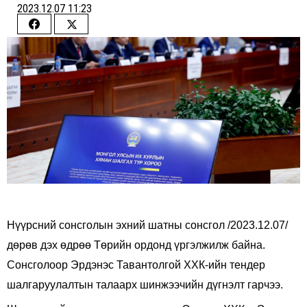
2023.12.07 11:23
Share
Share
on
on
Facebook
Twitter
Нүүрсний сонсголын эхний шатны сонсгол /2023.12.07/
дөрөв дэх өдрөө Төрийн ордонд үргэлжилж байна.
Сонсголоор Эрдэнэс Тавантолгой ХХК-ийн тендер
шалгаруулалтын талаарх шинжээчийн дүгнэлт гарчээ.