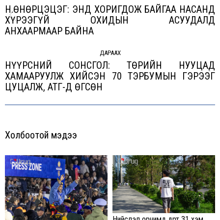
Н.ӨНӨРЦЭЦЭГ: ЭНД ХОРИГДОЖ БАЙГАА НАСАНД
ХҮРЭЭГҮЙ ОХИДЫН АСУУДАЛД
Previous
АНХААРМААР БАЙНА
post:
ДАРААХ
НҮҮРСНИЙ СОНСГОЛ: ТӨРИЙН НУУЦАД
ХАМААРУУЛЖ ХИЙСЭН 70 ТЭРБУМЫН ГЭРЭЭГ
Next
ЦУЦАЛЖ, АТГ-Д ӨГСӨН
post:
Холбоотой мэдээ
Нийслэл орчимд өдөртөө 31 хэм