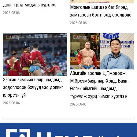
дөрвөн төрөлд медаль хүртлээ
Монголын шигшээ баг Японд
2026-08-06
хамтарсан бэлтгэлд оролцоно
2026-08-06
Аймгийн арслан Ц.Төмөрцоож,
Завхан аймгийн баяр наадамд
М.Эрхэмбаяр нар Ховд, Баян-
зодоглосон бөхчүүдээс допинг
Өлгий аймгийн наадамд
илэрсэнгүй
түрүүлж хурц чимэг хүртлээ
2026-08-04
2026-08-03