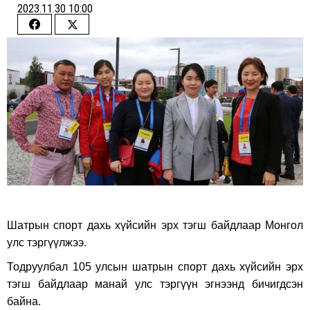
2023.11.30 10:00
Share
Share
on
on
Facebook
Twitter
Шатрын спорт дахь хүйсийн эрх тэгш байдлаар Монгол
улс тэргүүлжээ.
Тодруулбал 105 улсын шатрын спорт дахь хүйсийн эрх
тэгш байдлаар манай улс тэргүүн эгнээнд бичигдсэн
байна.