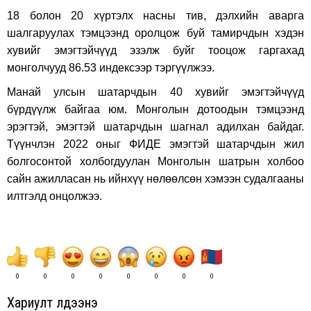
18 болон 20 хүртэлх насны тив, дэлхийн аварга
шалгаруулах тэмцээнд оролцож буй тамирчдын хэдэн
хувийг эмэгтэйчүүд эзэлж буйг тооцож гаргахад
монголчууд 86.53 индексээр тэргүүлжээ.
Манай улсын шатарчдын 40 хувийг эмэгтэйчүүд
бүрдүүлж байгаа юм. Монголын дотоодын тэмцээнд
эрэгтэй, эмэгтэй шатарчдын шагнал адилхан байдаг.
Түүнчлэн 2022 оныг ФИДЕ эмэгтэй шатарчдын жил
болгосонтой холбогдуулан Монголын шатрын холбоо
сайн ажилласан нь ийнхүү нөлөөлсөн хэмээн судалгааны
илтгэлд онцолжээ.
0
0
0
0
0
0
0
0
Хариулт үлдээнэ үү