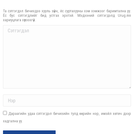
Та сэтгэгдэл бичихдээ хууль зүйн, ёс суртахууны хэм хэмжээг баримтална уу.
Ёс бус сэтгэгдлийг бид устгах эрхтэй. Мэдээний сэтгэгдэлд Urug.mn
хариуцлага хүлээхгүй.
Comment
Name *
Дараагийн удаа сэтгэгдэл бичихийн тулд өөрийн нэр, имэйл хөтөч дээр
хадгална уу.