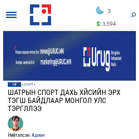
3
Sea
$:
3,594
НҮҮР
»
СПОРТ
»
ШАТРЫН СПОРТ ДАХЬ ХҮЙСИЙН ЭРХ
ТЭГШ БАЙДЛААР МОНГОЛ УЛС
ТЭРГҮҮЛЛЭЭ
Нийтэлсэн:
Админ