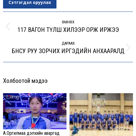
Сэтгэгдэл оруулах
Post
navigation
ӨМНӨХ
117 ВАГОН ТҮЛШ ХИЛЭЭР ОРЖ ИРЖЭЭ
Previous
post:
ДАРААХ
БНСУ РУУ ЗОРЧИХ ИРГЭДИЙН АНХААРАЛД
Next
post:
Холбоотой мэдээ
А.Оргилмаа дэлхийн аваргад