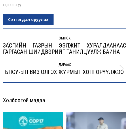
хадгална уу.
Сэтгэгдэл оруулах
Post
navigation
ӨМНӨХ
ЗАСГИЙН ГАЗРЫН ЭЭЛЖИТ ХУРАЛДААНААС
Previous
ГАРГАСАН ШИЙДВЭРИЙГ ТАНИЛЦУУЛЖ БАЙНА
post:
ДАРААХ
БНСУ-ЫН ВИЗ ОЛГОХ ЖУРМЫГ ХӨНГӨРҮҮЛЖЭЭ
Next
post:
Холбоотой мэдээ