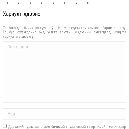
0
0
0
0
0
0
0
0
Хариулт үлдээнэ үү
Та сэтгэгдэл бичихдээ хууль зүйн, ёс суртахууны хэм хэмжээг баримтална уу.
Ёс бус сэтгэгдлийг бид устгах эрхтэй. Мэдээний сэтгэгдэлд Urug.mn
хариуцлага хүлээхгүй.
Comment
Name *
Дараагийн удаа сэтгэгдэл бичихийн тулд өөрийн нэр, имэйл хөтөч дээр