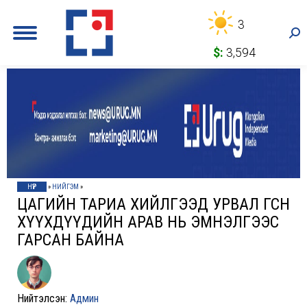
3
Sea
$:
3,594
НҮҮР
»
НИЙГЭМ
»
ЦАГИЙН ТАРИА ХИЙЛГЭЭД УРВАЛ ӨГСӨН
ХҮҮХДҮҮДИЙН АРАВ НЬ ЭМНЭЛГЭЭС
ГАРСАН БАЙНА
Нийтэлсэн:
Админ