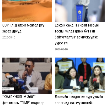
COP17: Дэлхий монгол руу
Ерөнхий сайд Н.Учрал Газрын
харах өдрүүд
тосны үйлдвэрийн бүтээн
байгуулалтыг эрчимжүүлэх
2026-08-10
үүрэг өглөө
2026-08-10
“KHARKHORUM 360°”
Дэлхийн шилдэг их сургуулийн
фестиваль “TIME” сэдвээр
элсэгчид санхүүжилтийн