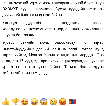
нэг нь зүрхний хэрх хэмээх хавсарсан өвчтэй байсан тул
ЭХЭМҮТ рүү шилжүүлжээ. Бусад хүүхдийн эмчилгээ
дуусаагүй байгааг мэдээлж байна.
Хан-Уул дүүргийн цагдаагийн газрын
хоёрдугаар хэлтсээс уг хэрэгт мөрдөн шалгах ажиллагаа
явуулж байгаа юм.
Тухайн хэргийг эргэн сануулахад Эх Нярай
Эмэгтэйчүүдийн Үндэсний Төв II Эмнэлгийн зүгээс "Хүнд
тариа хийхэд Монгол Улсын стандартыг мөрддөг. Энэ
стандарт 17 хүүхдэд тариа хийх явцад зөрчигдсөн учраас
урвал өгсөн гэж үзэж байна. Тариаг бол андуурч
хийгээгүй" хэмээн мэдэгдсэн.