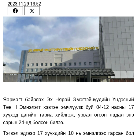
2023.11.29 13:52
Share
Share
on
on
Facebook
Twitter
Яармагт байрлах Эх Нярай Эмэгтэйчүүдийн Үндэсний
Төв II Эмнэлэгт хэвтэн эмчлүүлж буй 04-12 насны 17
хүүхэд цагийн тариа хийлгэж, урвал өгсөн явдал энэ
сарын 24-нд болсон билээ.
Тэгвэл эдгээр 17 хүүхдийн 10 нь эмнэлгээс гарсан бол