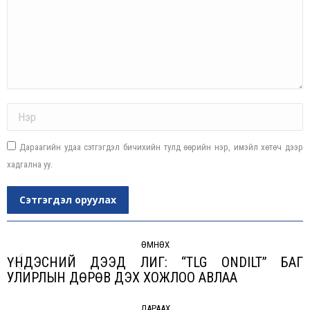
Name *
Дараагийн удаа сэтгэгдэл бичихийн тулд өөрийн нэр, имэйл хөтөч дээр
хадгална уу.
Сэтгэгдэл оруулах
Post
navigation
ӨМНӨХ
ҮНДЭСНИЙ ДЭЭД ЛИГ: “TLG ONDILT” БАГ
Previous
УЛИРЛЫН ДӨРӨВ ДЭХ ХОЖЛОО АВЛАА
post:
ДАРААХ