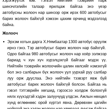
хэрэгжүүлэх юм. Тэгвэл нийтийн тээврийн парк
шинэчлэлийн талаар ярилцаж байгаа энэ үеэр
автобусны жолооч нар шинээр орж ирэх 600 автобусыг
барих жолооч байхгүй хэмээн цахим орчинд мэдээлээд
байна.
Жолооч
Эрхэм хотын дарга Х.Нямбаатар 1300 автобус оруулж
ирнэ гэнэ. Тэр автобусыг барих жолооч нар байхгүй.
Одоо байгаа 980 автобусыг жолооч нар хоёр ээлжээр
бариад ч хүн хүч хүрэлцэхгүй байгааг мэдэх үү.
Нийтийн тээврийн жолоочийн цалин хөлсийг нэмэхгүй
бол энэ салбарын бүх жолооч уул уурхай руу салбар
луу орж дууслаа. Энэ нийтийн тээвэрт явж буй
автобусыг барих жолооч байхгүй болсон. Байгаа нь
гэвэл тэтгэврийн хөгшид, гэрээсээ холдож болохгүй
нялх хүүхэдтэй хэдэн залуучууд үлдсэн. Ажлын нөхцөл
хүнд өглөөнөөс орой хүртэл явна. Дөрөвхөн цагийн
нойртой энэ хэдэн жолооч нар хямраад дуусаж байгаа