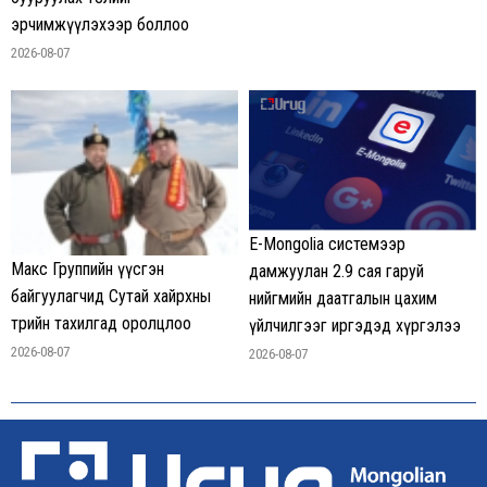
эрчимжүүлэхээр боллоо
2026-08-07
E-Mongolia системээр
Макс Группийн үүсгэн
дамжуулан 2.9 сая гаруй
байгуулагчид Сутай хайрхны
нийгмийн даатгалын цахим
төрийн тахилгад оролцлоо
үйлчилгээг иргэдэд хүргэлээ
2026-08-07
2026-08-07