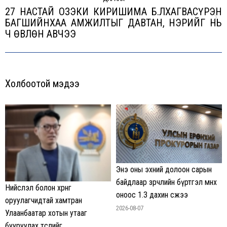
27 НАСТАЙ ОЗЭКИ КИРИШИМА Б.ЛХАГВАСҮРЭН
БАГШИЙНХАА АМЖИЛТЫГ ДАВТАН, НЭРИЙГ НЬ
Next
Ч ӨВЛӨН АВЧЭЭ
post:
Холбоотой мэдээ
Энэ оны эхний долоон сарын
байдлаар зөрчлийн бүртгэл өмнөх
Нийслэл болон хөрөнгө
оноос 1.3 дахин өсжээ
оруулагчидтай хамтран
2026-08-07
Улаанбаатар хотын утааг
бууруулах төслийг