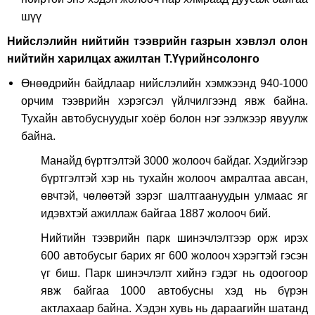
шүү
Нийслэлийн нийтийн тээврийн газрын хэвлэл олон
нийтийн харилцах ажилтан Т.Үүрийнсолонго
Өнөөдрийн байдлаар нийслэлийн хэмжээнд 940-1000
орчим тээврийн хэрэгсэл үйлчилгээнд явж байна.
Тухайн автобуснуудыг хоёр болон нэг ээлжээр явуулж
байна.
Манайд бүртгэлтэй 3000 жолооч байдаг. Хэдийгээр
бүртгэлтэй хэр нь тухайн жолооч амралтаа авсан,
өвчтэй, чөлөөтэй зэрэг шалтгаануудын улмаас яг
идэвхтэй ажиллаж байгаа 1887 жолооч бий.
Нийтийн тээврийн парк шинэчлэлтээр орж ирэх
600 автобусыг барих яг 600 жолооч хэрэгтэй гэсэн
үг биш. Парк шинэчлэлт хийнэ гэдэг нь одоогоор
явж байгаа 1000 автобусны хэд нь бүрэн
актлахаар байна. Хэдэн хувь нь дараагийн шатанд