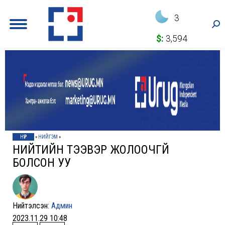
3
Sea
$:
3,594
НҮҮР
»
НИЙГЭМ
»
НИЙТИЙН ТЭЭВЭР ЖОЛООЧГҮЙ
БОЛСОН УУ
Нийтэлсэн:
Админ
2023.11.29 10:48