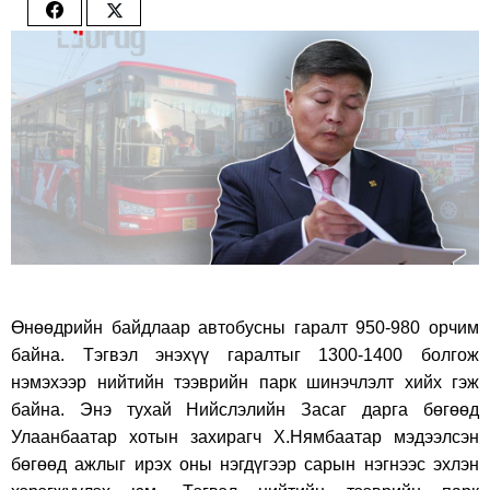
Share
Share
on
on
Facebook
Twitter
Өнөөдрийн байдлаар автобусны гаралт 950-980 орчим
байна. Тэгвэл энэхүү гаралтыг 1300-1400 болгож
нэмэхээр нийтийн тээврийн парк шинэчлэлт хийх гэж
байна. Энэ тухай Нийслэлийн Засаг дарга бөгөөд
Улаанбаатар хотын захирагч Х.Нямбаатар мэдээлсэн
бөгөөд ажлыг ирэх оны нэгдүгээр сарын нэгнээс эхлэн