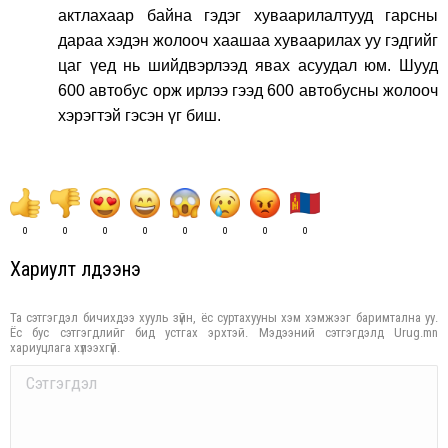
актлахаар байна гэдэг хуваарилалтууд гарсны
дараа хэдэн жолооч хаашаа хуваарилах уу гэдгийг
цаг үед нь шийдвэрлээд явах асуудал юм. Шууд
600 автобус орж ирлээ гээд 600 автобусны жолооч
хэрэгтэй гэсэн үг биш.
0
0
0
0
0
0
0
0
Хариулт үлдээнэ үү
Та сэтгэгдэл бичихдээ хууль зүйн, ёс суртахууны хэм хэмжээг баримтална уу.
Ёс бус сэтгэгдлийг бид устгах эрхтэй. Мэдээний сэтгэгдэлд Urug.mn
хариуцлага хүлээхгүй.
Comment