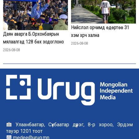
Нийслэл орчимд өдөртөө 31
Даян аварга Б.Орхонбаярын
хэм хүрч хална
мялаалгад 128 бөх зодоглоно
2026-08-08
2026-08-08
Улаанбаатар, Сүхбаатар дүүрэг, 8-р хороо, Эрдэм
тауэр 1201 тоот
medee@urug.mn