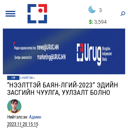
3
Sea
$:
3,594
НҮҮР
»
НИЙГЭМ
»
“НЭЭЛТТЭЙ БАЯН-ӨЛГИЙ-2023” ЭДИЙН
ЗАСГИЙН ЧУУЛГА, УУЛЗАЛТ БОЛНО
Нийтэлсэн:
Админ
2023.11.20 15:15