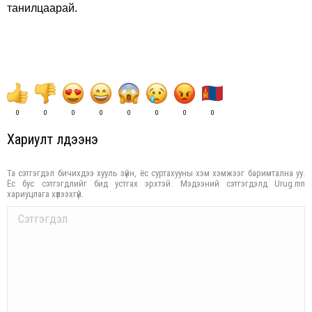
танилцаарай.
0
0
0
0
0
0
0
0
Хариулт үлдээнэ үү
Та сэтгэгдэл бичихдээ хууль зүйн, ёс суртахууны хэм хэмжээг баримтална уу.
Ёс бус сэтгэгдлийг бид устгах эрхтэй. Мэдээний сэтгэгдэлд Urug.mn
хариуцлага хүлээхгүй.
Comment