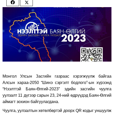
Share
Share
on
on
Facebook
Twitter
Монгол Улсын Засгийн газраас хэрэгжүүлж байгаа
Алсын хараа-2050 “Шинэ сэргэлт бодлого”-ын хүрээнд
“Нээлттэй Баян-Өлгий-2023” эдийн засгийн чуулга
уулзалт 11 дүгээр сарын 23, 24-ний өдрүүдэд Баян-Өлгий
аймагт зохион байгуулагдана.
Чуулга, уулзалтын хөтөлбөртэй доорх QR кодыг уншуулж