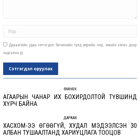
Name *
Дараагийн удаа сэтгэгдэл бичихийн тулд өөрийн нэр, имэйл хөтөч дээр
хадгална уу.
Сэтгэгдэл оруулах
Post
navigation
ӨМНӨХ
АГААРЫН ЧАНАР ИХ БОХИРДОЛТОЙ ТҮВШИНД
Previous
ХҮРЧ БАЙНА
post:
ДАРААХ
ХАСХОМ-ЭЭ ӨГӨӨГҮЙ, ХУДАЛ МЭДЭЭЛСЭН 30
Next
АЛБАН ТУШААЛТАНД ХАРИУЦЛАГА ТООЦОВ
post: