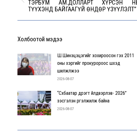
ТЭРБУМ АМ.ДОЛЛАРТ ХҮРСЭН Н
Previous
ТҮҮХЭНД БАЙГААГҮЙ ӨНДӨР ҮЗҮҮЛЭЛТ”
post:
Холбоотой мэдээ
Ш.Шинэцэцэгийг хохироосон гэх 2011
оны хэргийг прокуророос шүүхэд
шилжүүлжээ
2026-08-07
“Сүхбаатар дүүрэгт үйлдвэрлэв- 2026”
үзэсгэлэн үргэлжилж байна
2026-08-07