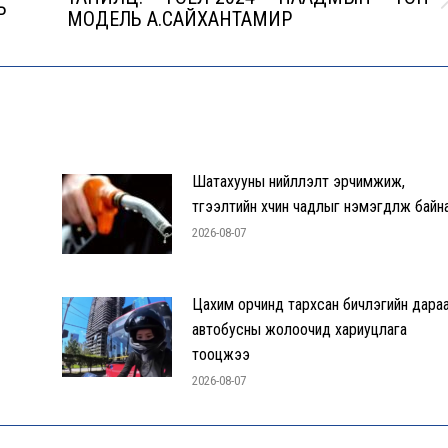
Ь
Next
МОДЕЛЬ А.САЙХАНТАМИР
post:
Шатахууны нийлүүлэлт эрчимжиж,
түгээлтийн хүчин чадлыг нэмэгдүүлж байн
2026-08-07
Цахим орчинд тархсан бичлэгийн дара
автобусны жолоочид хариуцлага
тооцжээ
2026-08-07