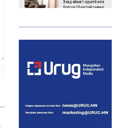
Ховд аймагт сураггүй алга
болсон 10 настай охиныг
эрэн хайх ажиллагаа
үргэлжилж байна
Гадаад худалдааны бараа
эргэлт 19.4 тэрбум
ам.долларт хүрч, экспорт
57.5 хувиар өсжээ
Ихэнх нутгаар халж, зарим
бүсэд аадар бороо орно
НАТО-гийн логистикийн
чухал төв Лейпцигийн
нисэх буудалд бөмбөгтэй
дрон илэрлээ