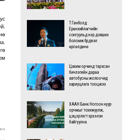
ус
Т.Ганболд:
й.
Ерөнхийлөгчийн
нө
сонгуульд нэр дэвших
боломж бүрдвэл
а.
өрсөлдөнө
гө
юм
Цахим орчинд тархсан
бичлэгийн дараа
автобусны жолоочид
хариуцлага тооцжээ
ХААН Банк Ногоон нуур
орчмыг тохижуулж,
цэцэрлэгт хүрээлэн
байгуулна
ага