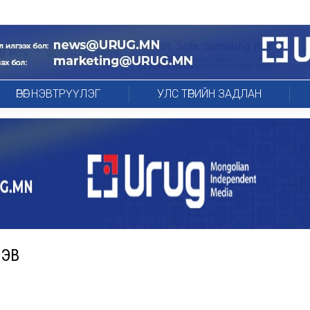
ӨРӨГ НЭВТРҮҮЛЭГ
УЛС ТӨРИЙН ЗАДЛАН
ГЭВ