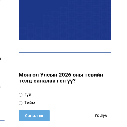
ААН-үүдийн заавал бүрдүүлдэг
103 бүртгэлийг хүчингүй
болголоо
З.Мэндсайхан: Нөөцийн
махыг цахим системээр
бүртгэж, ил тод болгоно
а
Монгол Улсын 2026 оны төсвийн
төсөлд саналаа өгсөн үү?
Маргааш цахилгаан
хязгаарлах хуваарь
а
Үгүй
Тийм
С.Амарсайхан: 60 гаруй
Үр дүн
тэрбум төгрөгийн
шийдвэр гүйцэтгэлийг