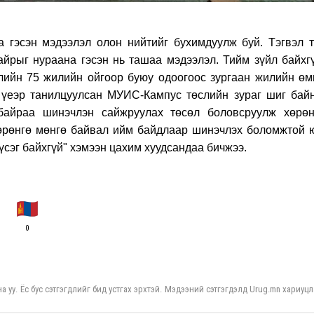
 гэсэн мэдээлэл олон нийтийг бухимдуулж буй. Тэгвэл т
йрыг нураана гэсэн нь ташаа мэдээлэл. Тийм зүйл байхгү
улийн 75 жилийн ойгоор буюу одоогоос зургаан жилийн өм
үеэр танилцуулсан МУИС-Кампус төслийн зураг шиг байн
байраа шинэчлэн сайжруулах төсөл боловсруулж хөрөн
хөрөнгө мөнгө байвал ийм байдлаар шинэчлэх боломжтой 
, үсэг байхгүй" хэмээн цахим хуудсандаа бичжээ.
0
а уу. Ёс бус сэтгэгдлийг бид устгах эрхтэй. Мэдээний сэтгэгдэлд Urug.mn хариуцл