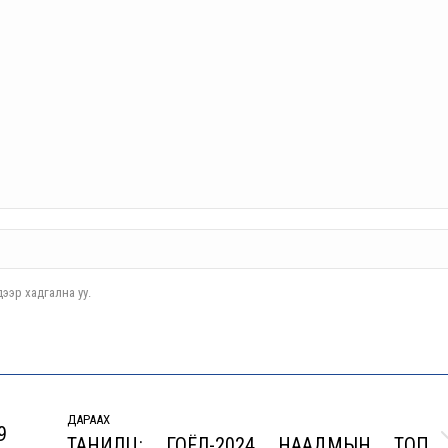
ээр хадгална уу.
ДАРААХ
9
ТАНИЛЦ: ГОЁЛ-2024 НААДМЫН ТОП