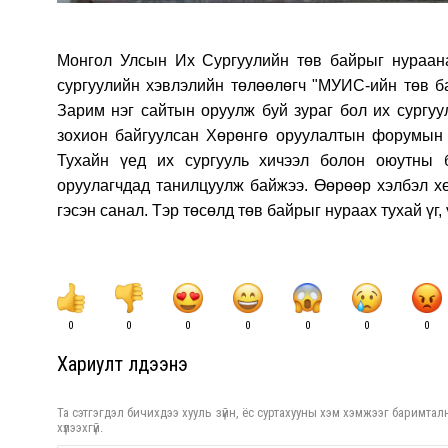
Монгол Улсын Их Сургуулийн төв байрыг нураана
сургуулийн хэвлэлийн төлөөлөгч "МУИС-ийн төв ба
Зарим нэг сайтын оруулж буй зураг бол их сургу
зохион байгуулсан Хөрөнгө оруулалтын форумын 
Тухайн үед их сургууль хичээл болон оюутны 
оруулагчдад танилцуулж байжээ. Өөрөөр хэлбэл 
гэсэн санал. Тэр төсөлд төв байрыг нураах тухай үг
0
0
0
0
0
0
0
Хариулт үлдээнэ үү
Та сэтгэгдэл бичихдээ хууль зүйн, ёс суртахууны хэм хэмжээг баримталн
хүлээхгүй.