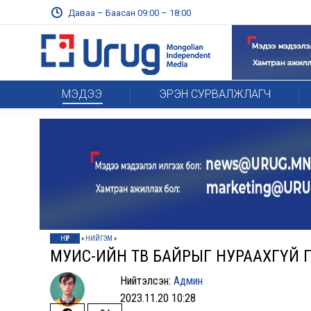
Даваа – Баасан 09:00 – 18:00
МЭДЭЭ
ЭРЭН СУРВАЛЖЛАГЧ
НҮҮР
»
НИЙГЭМ
»
МУИС-ИЙН ТӨВ БАЙРЫГ НУРААХГҮЙ 
Нийтэлсэн:
Админ
2023.11.20 10:28