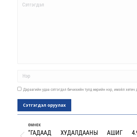
Comment
Name *
Дараагийн удаа сэтгэгдэл бичихийн тулд өөрийн нэр, имэйл хөтөч д
Сэтгэгдэл оруулах
Post
navigation
ӨМНӨХ
“ГАДААД ХУДАЛДААНЫ АШИГ 4.