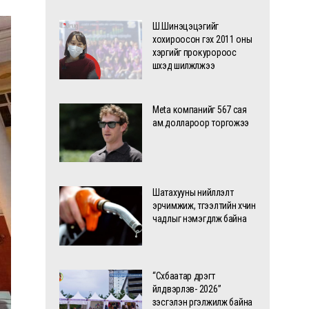
Ш.Шинэцэцэгийг
хохироосон гэх 2011 оны
хэргийг прокуророос
шүүхэд шилжүүлжээ
Meta компанийг 567 сая
ам.доллароор торгожээ
Шатахууны нийлүүлэлт
эрчимжиж, түгээлтийн хүчин
чадлыг нэмэгдүүлж байна
“Сүхбаатар дүүрэгт
үйлдвэрлэв- 2026”
үзэсгэлэн үргэлжилж байна