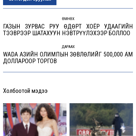
Post
navigation
ӨМНӨХ
ГАЗЫН ЗУРВАС РУУ ӨДӨРТ ХОЁР УДААГИЙН
Previous
ТЭЭВРЭЭР ШАТАХУУН НЭВТРҮҮЛЭХЭЭР БОЛЛОО
post:
ДАРААХ
WADA АЗИЙН ОЛИМПЫН ЗӨВЛӨЛИЙГ 500,000 АМ
Next
ДОЛЛАРООР ТОРГОВ
post:
Холбоотой мэдээ