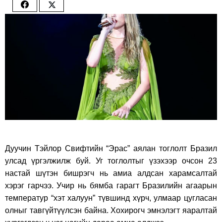
Share
Share
on
on
Facebook
Twitter
Дуучин Тэйлор Свифтийн “Эрас” аялан тоглолт Бразил
улсад үргэлжилж буй. Уг тоглолтыг үзэхээр очсон 23
настай шүтэн бишрэгч нь амиа алдсан харамсалтай
хэрэг гарчээ. Учир нь б
ямба гарагт Бразилийн агаарын
температур “хэт халуун” түвшинд хүрч, улмаар цугласан
олныг тавгүйтүүлсэн байна. Хохирогч эмнэлэгт яаралтай