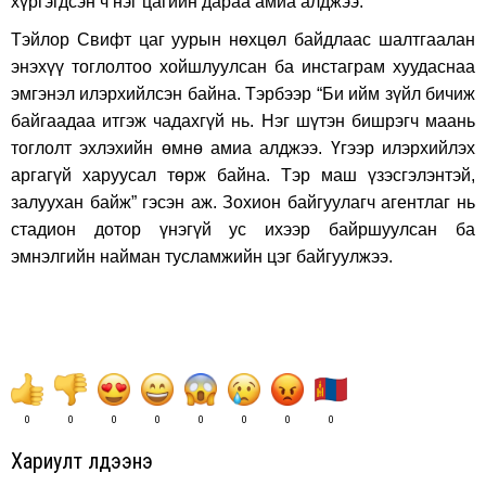
хүргэгдсэн ч нэг цагийн дараа амиа алджээ.
Тэйлор Свифт цаг уурын нөхцөл байдлаас шалтгаалан
энэхүү тоглолтоо хойшлуулсан ба инстаграм хуудаснаа
эмгэнэл илэрхийлсэн байна. Тэрбээр “Би ийм зүйл бичиж
байгаадаа итгэж чадахгүй нь. Нэг шүтэн бишрэгч маань
тоглолт эхлэхийн өмнө амиа алджээ. Үгээр илэрхийлэх
аргагүй харуусал төрж байна. Тэр маш үзэсгэлэнтэй,
залуухан байж” гэсэн аж. Зохион байгуулагч агентлаг нь
стадион дотор үнэгүй ус ихээр байршуулсан ба
эмнэлгийн найман тусламжийн цэг байгуулжээ.
0
0
0
0
0
0
0
0
Хариулт үлдээнэ үү