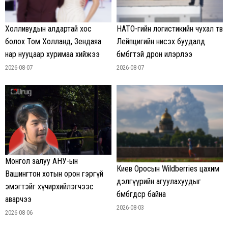
Холливудын алдартай хос
НАТО-гийн логистикийн чухал төв
болох Том Холланд, Зендаяа
Лейпцигийн нисэх буудалд
нар нууцаар хуримаа хийжээ
бөмбөгтэй дрон илэрлээ
2026-08-07
2026-08-07
Монгол залуу АНУ-ын
Киев Оросын Wildberries цахим
Вашингтон хотын орон гэргүй
дэлгүүрийн агуулахуудыг
эмэгтэйг хүчирхийлэгчээс
бөмбөгдсөөр байна
аварчээ
2026-08-03
2026-08-06