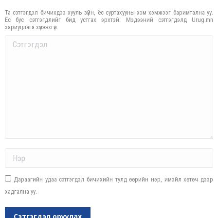
Та сэтгэгдэл бичихдээ хууль зүйн, ёс суртахууны хэм хэмжээг баримтална уу.
Ёс бус сэтгэгдлийг бид устгах эрхтэй. Мэдээний сэтгэгдэлд Urug.mn
хариуцлага хүлээхгүй.
Comment
Name *
Дараагийн удаа сэтгэгдэл бичихийн тулд өөрийн нэр, имэйл хөтөч дээр
хадгална уу.
Сэтгэгдэл оруулах