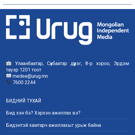
Улаанбаатар, Сүхбаатар дүүрэг, 8-р хороо, Эрдэм
тауэр 1201 тоот
medee@urug.mn
7600 2244
БИДНИЙ ТУХАЙ
Бид хэн бэ? Хэрхэн ажиллах вэ?
Бидэнтэй хамтарч ажиллахыг урьж байна