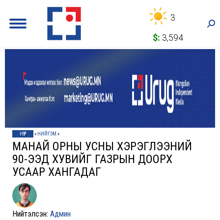
3
Sea
$:
3,594
НҮҮР
»
НИЙГЭМ
»
МАНАЙ ОРНЫ УСНЫ ХЭРЭГЛЭЭНИЙ
90-ЭЭД ХУВИЙГ ГАЗРЫН ДООРХ
УСААР ХАНГАДАГ
Нийтэлсэн:
Админ