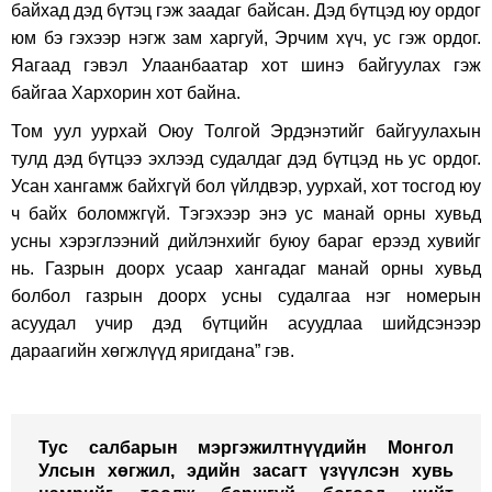
байхад дэд бүтэц гэж заадаг байсан.
Дэд бүтцэд юу ордог
юм бэ гэхээр нэгж зам харгуй, Эрчим хүч, ус гэж ордог.
Яагаад гэвэл Улаанбаатар хот шинэ байгуулах гэж
байгаа Хархорин хот байна.
Том уул уурхай Оюу Толгой Эрдэнэтийг байгуулахын
тулд дэд бүтцээ эхлээд судалдаг дэд бүтцэд нь ус ордог.
Усан хангамж байхгүй бол үйлдвэр, уурхай, хот тосгод юу
ч байх боломжгүй. Тэгэхээр энэ ус манай орны хувьд
усны хэрэглээний дийлэнхийг буюу бараг ерээд хувийг
нь. Газрын доорх усаар хангадаг манай орны хувьд
болбол газрын доорх усны судалгаа нэг номерын
асуудал учир дэд бүтцийн асуудлаа шийдсэнээр
дараагийн хөгжлүүд яригдана” гэв.
Тус салбарын мэргэжилтнүүдийн Монгол
Улсын хөгжил, эдийн засагт үзүүлсэн хувь