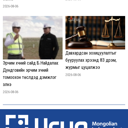
2026-08-06
Давхардсан зохицуулалтыг
бууруулах хүрээнд 83 дүрэм,
Эрчим хүчний сайд Б.Найдалаа:
журмыг цуцалжээ
Дундговийн эрчим хүчний
2026-08-06
томоохон төслүүдэд дэмжлэг
үзүүлнэ
2026-08-06