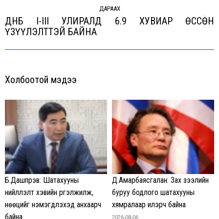
ДАРААХ
ДНБ I-III УЛИРАЛД 6.9 ХУВИАР ӨССӨН
Next
ҮЗҮҮЛЭЛТТЭЙ БАЙНА
post:
Холбоотой мэдээ
Б.Дашпүрэв: Шатахууны
Д.Амарбаясгалан: Зах зээлийн
нийлүүлэлт хэвийн үргэлжилж,
буруу бодлого шатахууны
нөөцийг нэмэгдүүлэхэд анхаарч
хямралаар илэрч байна
байна
2026-08-06