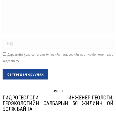
Name *
Дараагийн удаа сэтгэгдэл бичихийн тулд өөрийн нэр, имэйл хөтөч дээр
хадгална уу.
Сэтгэгдэл оруулах
Post
navigation
ӨМНӨХ
ГИДРОГЕОЛОГИ, ИНЖЕНЕР-ГЕОЛОГИ,
ГЕОЭКОЛОГИЙН САЛБАРЫН 50 ЖИЛИЙН ОЙ
Previous
БОЛЖ БАЙНА
post: