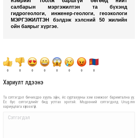
нэмрийг тоолж баршгүй бөгөөд нийт
салбарын мэргэжилтэн та бүхэнд
гидрогеологи, инженер-геологи, геоэкологи
МЭРГЭЖИЛТЭН бэлдэж хэлсний 50 жилийн
ойн баярыг хүргэе.
0
0
0
0
0
0
0
0
Хариулт үлдээнэ үү
Та сэтгэгдэл бичихдээ хууль зүйн, ёс суртахууны хэм хэмжээг баримтална уу.
Ёс бус сэтгэгдлийг бид устгах эрхтэй. Мэдээний сэтгэгдэлд Urug.mn
хариуцлага хүлээхгүй.
Comment