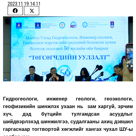
2023.11.19 14:11
Share
Share
on
on
Facebook
Twitter
Гидрогеологи, инженер геологи, геоэкологи,
геофизикийн шинжлэх ухаан нь зам харгуй, эрчим
хүч, дэд бүтцийн тулгамдсан асуудлыг
шийдвэрлэхэд шинжилгээ, судалгааны ахиц дэвшил
гаргаснаар тогтвортой хөгжлийг хангах чухал ШУ-ы