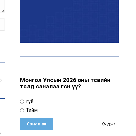
Эрчим хүчний сайд
Б.Найдалаа: Дундговийн
эрчим хүчний томоохон
төслүүдэд дэмжлэг үзүүлнэ
Давхардсан
зохицуулалтыг бууруулах
хүрээнд 83 дүрэм, журмыг
цуцалжээ
Монгол Улсын 2026 оны төсвийн
төсөлд саналаа өгсөн үү?
Өчигдөр 102 тусгай
дугаарт 2321 дуудлага,
Үгүй
мэдээлэл бүртгэгджээ
Тийм
Үр дүн
Монголын шигшээ баг
н
Японд хамтарсан