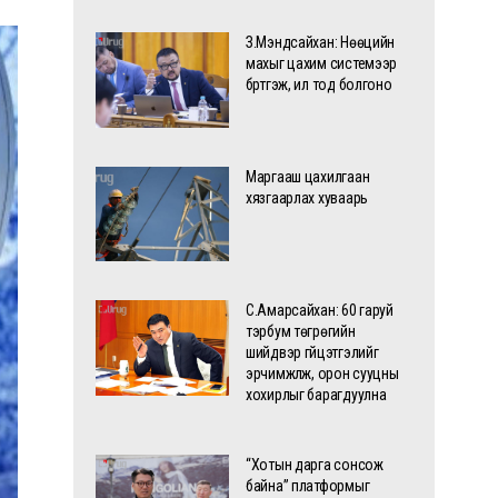
З.Мэндсайхан: Нөөцийн
махыг цахим системээр
бүртгэж, ил тод болгоно
Маргааш цахилгаан
хязгаарлах хуваарь
С.Амарсайхан: 60 гаруй
тэрбум төгрөгийн
шийдвэр гүйцэтгэлийг
эрчимжүүлж, орон сууцны
хохирлыг барагдуулна
“Хотын дарга сонсож
байна” платформыг