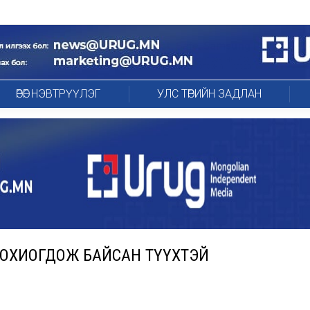
ӨРӨГ НЭВТРҮҮЛЭГ
УЛС ТӨРИЙН ЗАДЛАН
 ЗОХИОГДОЖ БАЙСАН ТҮҮХТЭЙ