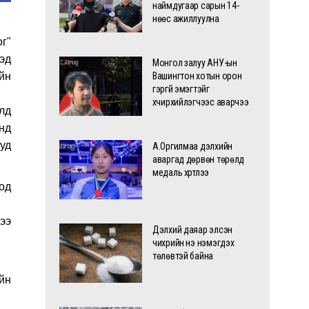
наймдугаар сарын 14-
нөөс ажиллуулна
г"
дэд
Монгол залуу АНУ-ын
йн
Вашингтон хотын орон
гэргүй эмэгтэйг
хүчирхийлэгчээс аварчээ
лд
нд
уд
А.Оргилмаа дэлхийн
аваргад дөрвөн төрөлд
медаль хүртлээ
од
ээ
Дэлхий даяар элсэн
чихрийн үнэ нэмэгдэх
төлөвтэй байна
йн