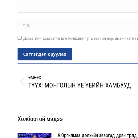
Name *
Дараагийн удаа сэтгэгдэл бичихийн тулд өөрийн нэр, имэйл хөтөч д
Сэтгэгдэл оруулах
Post
navigation
ӨМНӨХ
ТҮҮХ: МОНГОЛЫН ҮЕ ҮЕИЙН ХАМБУУД
Previous
post:
Холбоотой мэдээ
А.Оргилмаа дэлхийн аваргад дөрвөн төрөлд