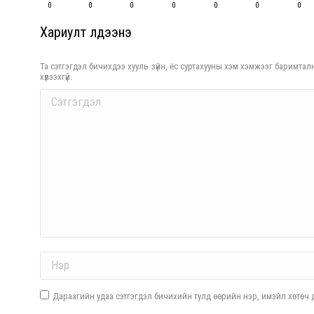
0
0
0
0
0
0
0
Хариулт үлдээнэ үү
Та сэтгэгдэл бичихдээ хууль зүйн, ёс суртахууны хэм хэмжээг баримталн
хүлээхгүй.
Comment
Name *
Дараагийн удаа сэтгэгдэл бичихийн тулд өөрийн нэр, имэйл хөтөч д