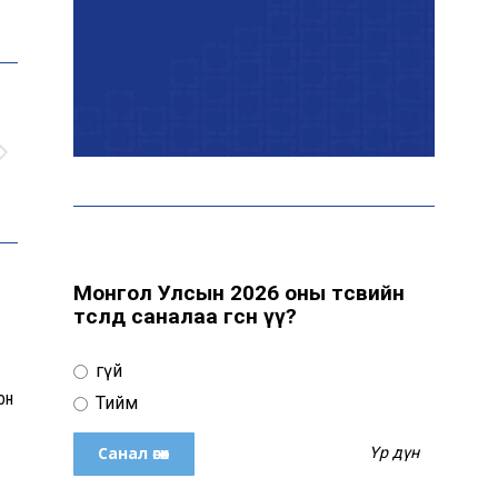
Цахим орчинд тархсан
бичлэгийн дараа
автобусны жолоочид
хариуцлага тооцжээ
ХААН Банк Ногоон нуур
орчмыг тохижуулж,
цэцэрлэгт хүрээлэн
байгуулна
Монгол Улсын 2026 оны төсвийн
төсөлд саналаа өгсөн үү?
Ховд аймагт сураггүй алга
болсон 10 настай охиныг
Үгүй
эрэн хайх ажиллагаа
он
үргэлжилж байна
Тийм
Үр дүн
Гадаад худалдааны бараа
эргэлт 19.4 тэрбум