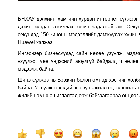
БНХАУ дэлхийн хамгийн хурдан интернет сүлжээг б
дахин хурдан ажиллах хүчин чадалтай аж.
Секу
секундэд 150 киноны мэдээллийг дамжуулах хүчин 
Huawei хэлжээ.
Ингэснээр бизнесүүдэд сайн нөлөө үзүүлж, мэдэ
үзүүлэх, мөн үндэсний аюулгүй байдалд ч нөлөө 
мэдээлж байна.
Шинэ сүлжээ нь Бээжин болон өмнөд хэсгийг холбо
байна. Уг сүлжээ хэдий энэ зун ажиллаж, туршилта
жилийн өмнө ашиглалтад орж байгаагаараа онцлог 