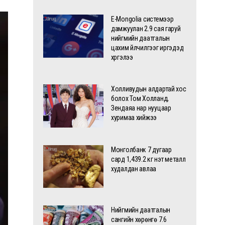
E-Mongolia системээр
дамжуулан 2.9 сая гаруй
нийгмийн даатгалын
цахим үйлчилгээг иргэдэд
хүргэлээ
Холливудын алдартай хос
болох Том Холланд,
Зендаяа нар нууцаар
хуримаа хийжээ
Монголбанк 7 дугаар
сард 1,439.2 кг үнэт металл
худалдан авлаа
Нийгмийн даатгалын
сангийн хөрөнгө 7.6