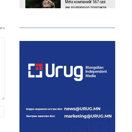
Meta компанийг 567 сая
ам.доллароор торгожээ
ага
Шатахууны нийлүүлэлт
эрчимжиж, түгээлтийн хүчин
чадлыг нэмэгдүүлж байна
“Сүхбаатар дүүрэгт
үйлдвэрлэв- 2026”
үзэсгэлэн үргэлжилж байна
Т.Ганболд:
Ерөнхийлөгчийн
сонгуульд нэр дэвших
боломж бүрдвэл
өрсөлдөнө