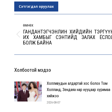
Сэтгэгдэл оруулах
Post
navigation
ӨМНӨХ
ГАНДАНТЭГЧЭНЛИН ХИЙДИЙН ТЭРГҮҮ
ИХ ХАМБЫГ СЭНТИЙД ЗАЛАХ ЁСЛО
Previous
БОЛЖ БАЙНА
post:
Холбоотой мэдээ
Холливудын алдартай хос болох Том
Холланд, Зендаяа нар нууцаар хуримаа
хийжээ
2026-08-07