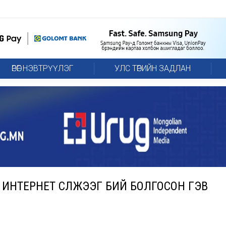
ӨРӨГ НЭВТРҮҮЛЭГ
УЛС ТӨРИЙН ЗАДЛАН
ИНТЕРНЕТ СҮЛЖЭЭГ БИЙ БОЛГОСОН ГЭВ