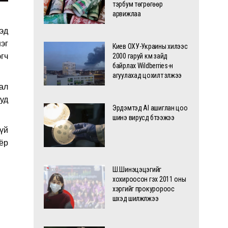
тэрбум төгрөгөөр
арвижлаа
эд
эг
Киев ОХУ-Украины хилээс
гч
2000 гаруй км зайд
байрлах Wildberries-н
агуулахад цохилт үзүүлжээ
ал
уд
Эрдэмтэд AI ашиглан цоо
шинэ вирусүүд бүтээжээ
үй
ёр
Ш.Шинэцэцэгийг
хохироосон гэх 2011 оны
хэргийг прокуророос
шүүхэд шилжүүлжээ