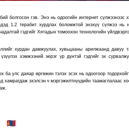
ий болгосон гэв. Энэ нь одоогийн интернет сүлжээнээс х
ндэд 1.2 терабит хурдлах боломжтой энэхүү сүлжээ нь н
чадалтай гэдгийг Хятадын томоохон технологийн үйлдвэрлэ
эллийг хурдан дамжуулах, хувьцааны арилжаанд давуу т
үзүүлэх хэмжээний эерэг үр дүнтэй гэдгийг эх сурвалжу
х ба улс даяар өргөжин тэлэх эсэх нь одоогоор тодорхойг
нд хамрагдаж эхэлсэн ч мэргэжилтнүүдийн таамаглалаас хо
аж.