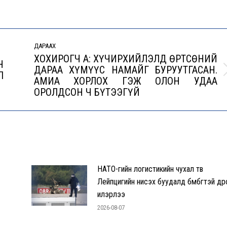
ДАРААХ
ХОХИРОГЧ А: ХҮЧИРХИЙЛЭЛД ӨРТСӨНИЙ
Н
ДАРАА ХҮМҮҮС НАМАЙГ БУРУУТГАСАН.
Л
Next
АМИА ХОРЛОХ ГЭЖ ОЛОН УДАА
post:
ОРОЛДСОН Ч БҮТЭЭГҮЙ
НАТО-гийн логистикийн чухал төв
Лейпцигийн нисэх буудалд бөмбөгтэй др
илэрлээ
2026-08-07