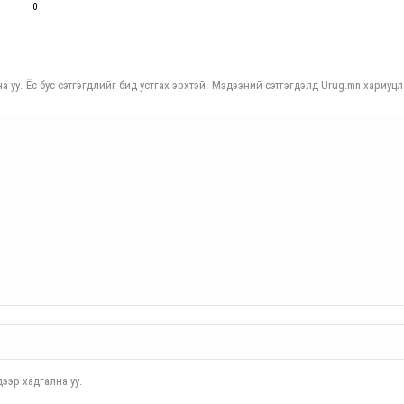
0
а уу. Ёс бус сэтгэгдлийг бид устгах эрхтэй. Мэдээний сэтгэгдэлд Urug.mn хариуцл
ээр хадгална уу.