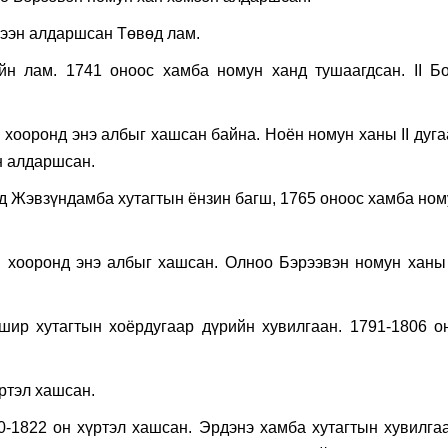
мээн алдаршсан Төвөд лам.
н лам. 1741 оноос хамба номун ханд тушаагдсан. II Бо
хооронд энэ албыг хашсан байна. Ноён номун ханы II дуга
н алдаршсан.
огд Жэвзүндамба хутагтын ёнзин багш, 1765 оноос хамба но
 хооронд энэ албыг хашсан. Олноо Бэрээвэн номун ханы I
шир хутагтын хоёрдугаар дүрийн хувилгаан. 1791-1806 о
ртэл хашсан.
-1822 он хүртэл хашсан. Эрдэнэ хамба хутагтын хувилгаа