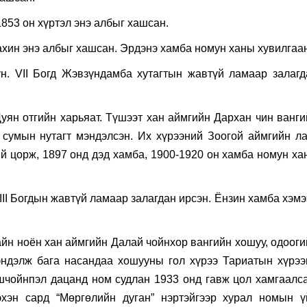
853 он хүртэл энэ албыг хашсан.
ахин энэ албыг хашсан. Эрдэнэ хамба номун ханы хувилгаан
н. VII Богд Жэвзүндамба хутагтын жавтүй ламаар залагд
уян отгийн харьяат. Түшээт хан аймгийн Дархан чин ванги
 сумын нутагт мэндэлсэн. Их хүрээний Зоогой аймгийн ла
й цорж, 1897 онд дэд хамба, 1900-1920 он хамба номун ха
III Богдын жавтүй ламаар залагдан ирсэн. Ёнзин хамба хэм
йн ноён хан аймгийн Далай чойнхор вангийн хошуу, одооги
эндэлж бага насандаа хошууны гол хүрээ Тариатын хүрээ
шчойнпэл дацанд ном судлан 1933 онд гавж цол хамгаалса
хэн сард “Мөргөлийн дуган” нэртэйгээр хурал номын ү