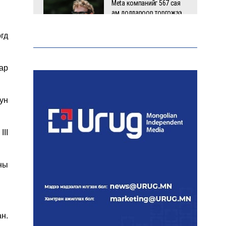
Meta компанийг 567 сая
ам.доллароор торгожээ
гд
Шатахууны нийлүүлэлт
ар
эрчимжиж, түгээлтийн хүчин
чадлыг нэмэгдүүлж байна
мун
“Сүхбаатар дүүрэгт
II
үйлдвэрлэв- 2026”
үзэсгэлэн үргэлжилж байна
ны
Т.Ганболд:
Ерөнхийлөгчийн
сонгуульд нэр дэвших
боломж бүрдвэл
н.
өрсөлдөнө