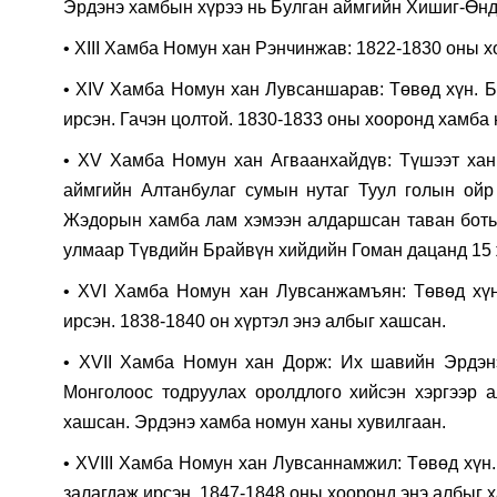
Эрдэнэ хамбын хүрээ нь Булган аймгийн Хишиг-Өнд
• XIII Хамба Номун хан Рэнчинжав: 1822-1830 оны 
• XIV Хамба Номун хан Лувсаншарав: Төвөд хүн. Б
ирсэн. Гачэн цолтой. 1830-1833 оны хооронд хамба
• XV Хамба Номун хан Агваанхайдүв: Түшээт хан
аймгийн Алтанбулаг сумын нутаг Туул голын ойр
Жэдорын хамба лам хэмээн алдаршсан таван боть
улмаар Түвдийн Брайвүн хийдийн Гоман дацанд 15 
• XVI Хамба Номун хан Лувсанжамъян: Төвөд хүн
ирсэн. 1838-1840 он хүртэл энэ албыг хашсан.
• XVII Хамба Номун хан Дорж: Их шавийн Эрдэнэ
Монголоос тодруулах оролдлого хийсэн хэргээр а
хашсан. Эрдэнэ хамба номун ханы хувилгаан.
• XVIII Хамба Номун хан Лувсаннамжил: Төвөд хүн.
залагдаж ирсэн. 1847-1848 оны хооронд энэ албыг 