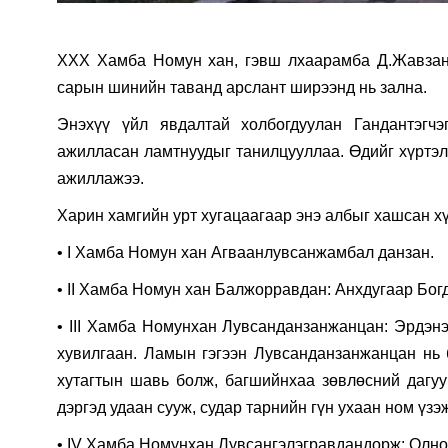
ХХХ Хамба Номун хан, гэвш лхаарамба Д.Жавзан
сарын шинийн таванд арслант ширээнд нь зална.
Энэхүү үйл явдалтай холбогдуулан Гандантэг
ажилласан ламтнуудыг танилцууллаа. Өдийг хүртэл
ажиллажээ.
Харин хамгийн урт хугацаагаар энэ албыг хашсан 
• I Хамба Номун хан Агваанлувсанжамбал данзан.
• II Хамба Номун хан Балжорравдан: Анхдугаар Бог
• III Хамба Номунхан Лувсанданзанжанцан: Эрдэнэ
хувилгаан. Ламын гэгээн Лувсанданзанжанцан нь 
хутагтын шавь болж, багшийнхаа зөвлөсний дагу
дэргэд удаан сууж, судар тарнийн гүн ухаан ном үзэ
• IV Хамба Номунхан Лувсангэлэгравдандорж: Олно