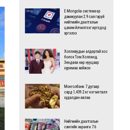
E-Mongolia системээр
дамжуулан 2.9 сая гаруй
нийгмийн даатгалын
цахим үйлчилгээг иргэдэд
хүргэлээ
Холливудын алдартай хос
болох Том Холланд,
Зендаяа нар нууцаар
хуримаа хийжээ
Монголбанк 7 дугаар
сард 1,439.2 кг үнэт металл
худалдан авлаа
Нийгмийн даатгалын
сангийн хөрөнгө 7.6