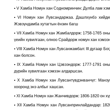
• V Хамба Номун хан Содномринчин: Дүлба лам хэ
• VI Номун хан Лувсандаржаа. Дашлхүнбэ хийдий
Жэвзүндамба хутагтын ёнзин багш
• VII Хамба Номун хан Жамбалдорж: 1758-1765 оны 
үеийн хувилгаан, олноо Срайдорж номун хан хэмээ
• VIII Хамба Номун хан Лувсанжамбал: III дугаар Б
хан болсон.
• IX Хамба Номун хан Цэвээндорж: 1777-1791 оны
дүрийн хувилгаан хэмээн алдаршсан.
• Х Хамба Номун хан Лувсантүвдэнванчүг: Манзу
хооронд энэ албыг хашсан.
• XI Хамба Номун хан Жанчивдорж: 1806-1820 он хү
• XII Хамба Номун хан Лувсанпринлайдандар: 1820