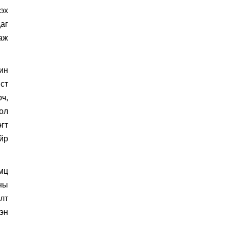
эх
аг
аж
ин
ст
ч,
ол
гт
йр
мц
ны
лт
эн