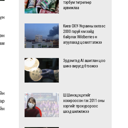
тэрбум төгрөгөөр
арвижлаа
үн
Киев ОХУ-Украины хилээс
2000 гаруй км зайд
өн
байрлах Wildberries-н
агуулахад цохилт үзүүлжээ
ам
Эрдэмтэд AI ашиглан цоо
шинэ вирусүүд бүтээжээ
йн
Ш.Шинэцэцэгийг
хохироосон гэх 2011 оны
ар
хэргийг прокуророос
йн
шүүхэд шилжүүлжээ