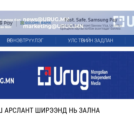
ӨРӨГ НЭВТРҮҮЛЭГ
УЛС ТӨРИЙН ЗАДЛАН
Ш АРСЛАНТ ШИРЭЭНД НЬ ЗАЛНА