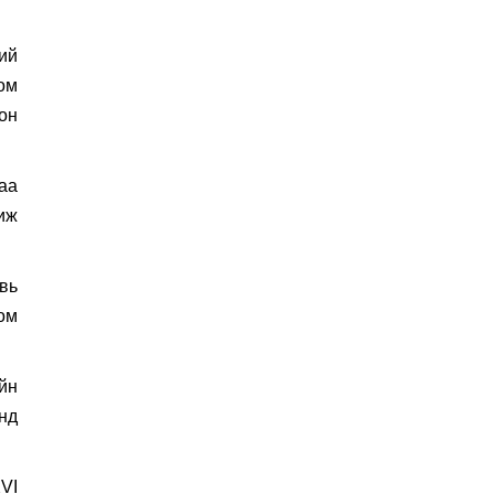
З.Мэндсайхан: Нөөцийн
ий
махыг цахим системээр
ом
бүртгэж, ил тод болгоно
он
Маргааш цахилгаан
аа
хязгаарлах хуваарь
иж
вь
С.Амарсайхан: 60 гаруй
ом
тэрбум төгрөгийн
шийдвэр гүйцэтгэлийг
эрчимжүүлж, орон сууцны
йн
хохирлыг барагдуулна
нд
ЦААШ УНШИХ
VI