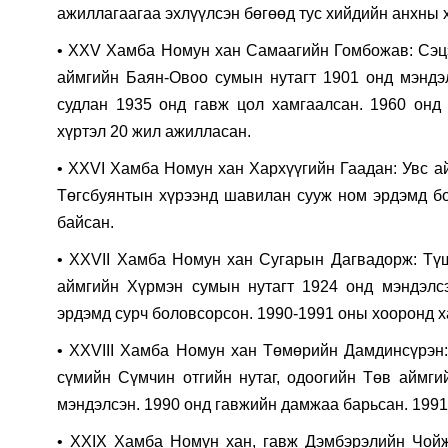
ажиллагаагаа эхлүүлсэн бөгөөд тус хийдийн анхны
• ХXV Хамба Номун хан Самаагийн Гомбожав: Сэцэ
аймгийн Баян-Овоо сумын нутагт 1901 онд мэндэ
судлан 1935 онд гавж цол хамгаалсан. 1960 онд
хүртэл 20 жил ажилласан.
• ХXVI Хамба Номун хан Хархүүгийн Гаадан: Увс а
Төгсбуянтын хүрээнд шавилан сууж ном эрдэмд б
байсан.
• ХXVII Хамба Номун хан Сугарын Дагвадорж: Түш
аймгийн Хүрмэн сумын нутагт 1924 онд мэндэлс
эрдэмд сурч боловсорсон. 1990-1991 оны хооронд 
• ХXVIII Хамба Номун хан Төмөрийн Дамдинсүрэн
сүмийн Сүмчин отгийн нутаг, одоогийн Төв аймги
мэндэлсэн. 1990 онд гавжийн дамжаа барьсан. 1991
• ХXIX Хамба Номун хан, гавж Дэмбэрэлийн Чой