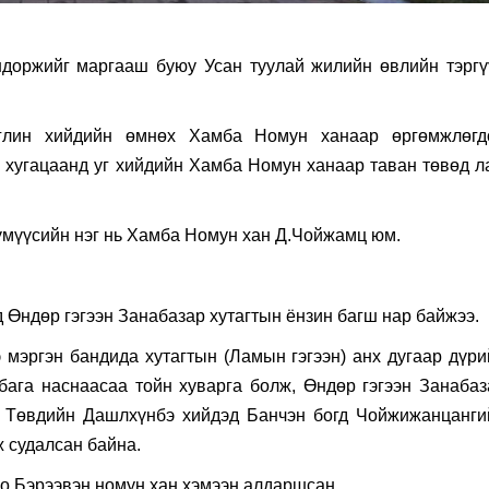
доржийг маргааш буюу Усан туулай жилийн өвлийн тэргү
чэглин хийдийн өмнөх Хамба Номун ханаар өргөмжлөгд
 хугацаанд уг хийдийн Хамба Номун ханаар таван төвөд л
хүмүүсийн нэг нь Хамба Номун хан Д.Чойжамц юм.
д Өндөр гэгээн Занабазар хутагтын ёнзин багш нар байжээ.
 мэргэн бандида хутагтын (Ламын гэгээн) анх дугаар дүри
бага наснаасаа тойн хуварга болж, Өндөр гэгээн Занабаз
у Төвдийн Дашлхүнбэ хийдэд Банчэн богд Чойжижанцанги
ж судалсан байна.
о Бэрээвэн номун хан хэмээн алдаршсан.