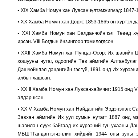
• XIX Хамба Номун хан Лувсанчүлтэмжигмэд: 1847-1
• ХХ Хамба Номун хан Дорж: 1853-1865 он хүртэл д
• ХXI Хамба Номун хан Балданчойнпэл: Төвөд хү
ирсэн. VIII Богдын ёнзингоор томилогдсон.
• ХXII Хамба Номун хан Пунцаг-Осор: Их шавийн Ц
хошууны нутаг, одоогийн Төв аймгийн Алтанбулаг
Дашчойнпэл дацангийн гэсгүй, 1891 онд Их хүрээни
албыг хашсан.
• ХXIII Хамба Номун хан Лувсанхаймчиг: 1915 онд V
алдаршсан.
• ХXIV Хамба Номун хан Найдангийн Эрдэнэпэл: Са
Завхан аймгийн Их уул сумын нутагт 1887 онд м
шавилан сууж байгаад их хүрээний гүн ухааны Да
МБШТГандантэгчэнлин хийдийг 1944 оны зуны э