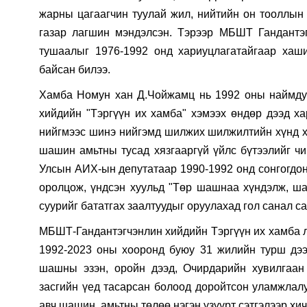
жарны цагаагчин туулай жил, нийтийн он тооллын
газар лагшин мэндэлсэн. Тэрээр МБШТ Гандантэ
тушаалыг 1976-1992 онд хариуцлагатайгаар хаш
байсан билээ.
Хамба Номун хан Д.Чойжамц нь 1992 оны наймду
хийдийн "Тэргүүн их хамба" хэмээх өндөр дээд ха
нийгмээс шинэ нийгэмд шилжих шилжилтийн хүнд хэц
шашин амьтны тусад хязгааргүй үйлс бүтээлийг чин
Улсын АИХ-ын депутатаар 1990-1992 онд сонгогдон 
оролцож, үндсэн хуульд "Төр шашнаа хүндэлж, ш
суурийг бататгах заалтуудыг оруулахад гол санал с
МБШТ-Гандантэгчэнлин хийдийн Тэргүүн их хамба л
1992-2023 оны хооронд буюу 31 жилийн турш дээд
шашны эзэн, оройн дээд, Очирдарийн хувилгаан 
засгийн үед тасарсан болоод доройтсон уламжлалуу
авч шашин, амьтны төлөө нэгэн үзүүрт сэтгэлээр хич