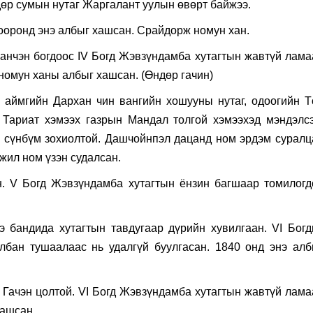
өр сумын нутаг Жаргалант уулын өвөрт байжээ.
хооронд энэ албыг хашсан. Срайдорж номун хан.
анчэн богдоос IV Богд Жэвзүндамба хутагтын жавтүй лама
 номун ханы албыг хашсан. (Өндөр гачин)
 аймгийн Дархан чин вангийн хошууны нутаг, одоогийн Т
 Тариат хэмээх газрын Мандал толгой хэмээхэд мэндэлсэ
 сүнбүм зохиолтой. Дашчойнпэл дацанд ном эрдэм суралц
жил ном үзэн судалсан.
. V Богд Жэвзүндамба хутагтын ёнзин багшаар томилогд
 бандида хутагтын тавдугаар дүрийн хувилгаан. VI Богд
лбан тушаалаас нь удалгүй буулгасан. 1840 онд энэ алб
 Гачэн цолтой. VI Богд Жэвзүндамба хутагтын жавтүй лама
хашсан.