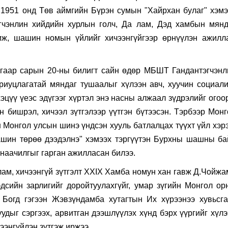
 1951 онд Төв аймгийн Бүрэн сумын "Хайрхан булаг" хэмэ
гчэнлин хийдийн хурлын голч, Да лам, Дэд хамбын мянд
иж, шашин номын үйлийг хичээнгүйгээр өрнүүлэн ажилл
гаар сарын 20-ны билигт сайн өдөр МБШТ Гандантэгчэнл
риуцлагатай мяндаг тушаалыг хүлээн авч, хуучин социали
үү үеэс эдүгээг хүртэл энэ насны алжаал зүдрэлийг огоор
 бишрэл, хичээл зүтгэлээр үүтгэн бүтээсэн. Тэрбээр Монг
Монгол улсын шинэ үндсэн хууль батлалцах түүхт үйл хэрэ
ашин төрөө дээдэлнэ" хэмээх тэргүүтэн Бурхны шашны ба
анаачилгыг гарган ажилласан билээ.
ам, хичээнгүй зүтгэлт XXIX Хамба номун хан гавж Д.Чойжа
сийн зарлигийг доройтуулахгүйг, умар зүгийн Монгол ор
Богд гэгээн Жэвзүндамба хутагтын Их хүрээнээ хувьсга
дыг сэргээх, арвитган дээшлүүлэх хүнд бэрх үүргийг хүлэ
ээнгүйлэн зүтгэж иржээ.