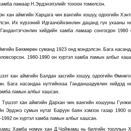
 хамба ламаар Н.Эрдэнэпэлийг тохоон томилсон.
н хан аймгийн Харцага чин вангийн хошуу, одоогийн Хэнт
лсэн. Их хүрээний Идгаачойнзинлин дацанд гүн ухааны н
 Гандантэгчэнлин хийдийн хамба ламаар сонгогдон 1980 
ймгийн Бөхмөрөн суманд 1923 онд мэндэлсэн. Бага насанд
оловсорсон. 1980-1990 он хүртэл хамба ламын албыг хаш
ээт хан аймгийн Балдан засгийн хошуу, одоогийн Өмнөго
эн. Бага насандаа нутгийнхаа Ганданшадүвлин хийдэд н
хамба ламын албыг хашсан.
: Түшээт хан аймгийн Дархан чин вангийн хошууны Гүнжи
йн Эрдэнэ сумын нутаг Баруун баян хэмээх газар 1900 о
-1992 он хүртэл хамба ламын албыг хашсан.
жамц: Хамба номун хан Д.Чойжамц нь билгийн тооллын X