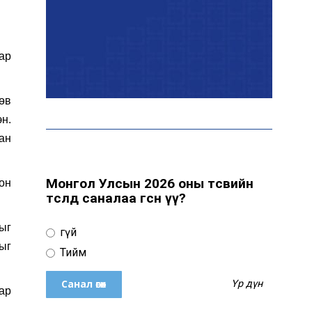
Цахим орчинд тархсан
бичлэгийн дараа
ар
автобусны жолоочид
хариуцлага тооцжээ
өв
н.
ХААН Банк Ногоон нуур
ан
орчмыг тохижуулж,
цэцэрлэгт хүрээлэн
байгуулна
Монгол Улсын 2026 оны төсвийн
он
төсөлд саналаа өгсөн үү?
Ховд аймагт сураггүй алга
болсон 10 настай охиныг
ыг
Үгүй
эрэн хайх ажиллагаа
ыг
үргэлжилж байна
Тийм
Үр дүн
ар
Гадаад худалдааны бараа
эргэлт 19.4 тэрбум