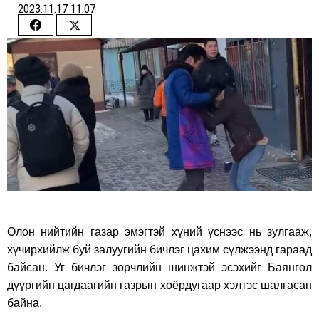
2023.11.17 11:07
Share
Share
on
on
Facebook
Twitter
Олон нийтийн газар эмэгтэй хүний үснээс нь зулгааж,
хүчирхийлж буй залуугийн бичлэг цахим сүлжээнд гараад
байсан. Уг бичлэг зөрчлийн шинжтэй эсэхийг Баянгол
дүүргийн цагдаагийн газрын хоёрдугаар хэлтэс шалгасан
байна.