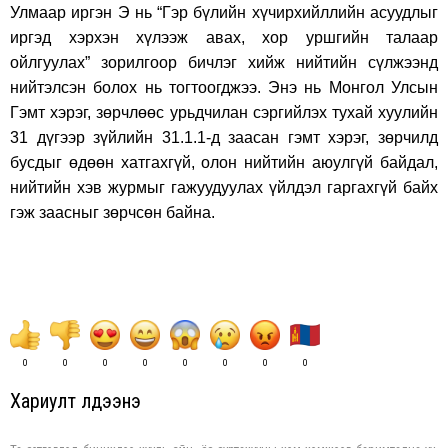
Улмаар иргэн Э нь “Гэр бүлийн хүчирхийллийн асуудлыг
иргэд хэрхэн хүлээж авах, хор уршгийн талаар
ойлгуулах” зорилгоор бичлэг хийж нийтийн сүлжээнд
нийтэлсэн болох нь тогтоогджээ. Энэ нь Монгол Улсын
Гэмт хэрэг, зөрчлөөс урьдчилан сэргийлэх тухай хуулийн
31 дүгээр зүйлийн 31.1.1-д заасан гэмт хэрэг, зөрчилд
бусдыг өдөөн хатгахгүй, олон нийтийн аюулгүй байдал,
нийтийн хэв журмыг гажуудуулах үйлдэл гаргахгүй байх
гэж заасныг зөрчсөн байна.
0
0
0
0
0
0
0
0
Хариулт үлдээнэ үү