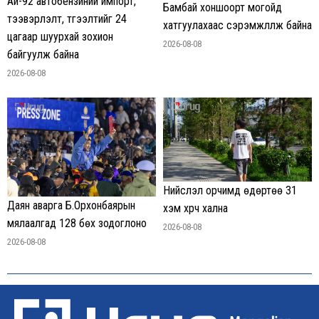
Аи-92 автобензиний импорт,
Бамбай хоншоорт могойд
тээвэрлэлт, түгээлтийг 24
хатгуулахаас сэрэмжлүүлж байна
цагаар шуурхай зохион
2026-08-08
байгуулж байна
2026-08-08
Нийслэл орчимд өдөртөө 31
Даян аварга Б.Орхонбаярын
хэм хүрч хална
мялаалгад 128 бөх зодоглоно
2026-08-08
2026-08-08