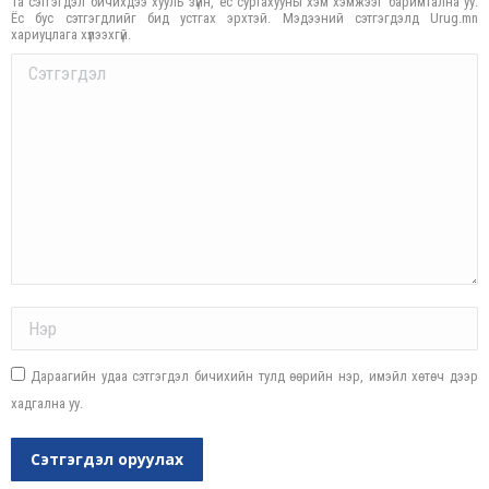
Та сэтгэгдэл бичихдээ хууль зүйн, ёс суртахууны хэм хэмжээг баримтална уу.
Ёс бус сэтгэгдлийг бид устгах эрхтэй. Мэдээний сэтгэгдэлд Urug.mn
хариуцлага хүлээхгүй.
Comment
Name *
Дараагийн удаа сэтгэгдэл бичихийн тулд өөрийн нэр, имэйл хөтөч дээр
хадгална уу.
Сэтгэгдэл оруулах