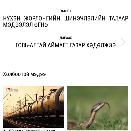
Post
navigation
ӨМНӨХ
НҮХЭН ЖОРЛОНГИЙН ШИНЭЧЛЭЛИЙН ТАЛААР
Previous
МЭДЭЭЛЭЛ ӨГНӨ
post:
ДАРААХ
ГОВЬ-АЛТАЙ АЙМАГТ ГАЗАР ХӨДӨЛЖЭЭ
Next
post:
Холбоотой мэдээ