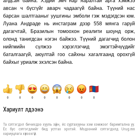
алдсан байна. Хэдий эмч нар яаралтай арга хэмжээ
авсан ч бүсгүйг аварч чадаагүй байна. Түүний нас
барсан шалтгааныг уушгины эмболи гэж мэдэгдсэн юм.
Луана Андраде нь инстаграм дээр 558 мянга гаруй
дагагчтай, Бразилын томоохон реалити шоунд орж,
олонд танигдсан нэгэн байжээ. Түүний дагагчид болон
нийгмийн сүлжээ хэрэглэгчид эмэгтэйчүүдийг
баталгаагүй, аюултай гоо сайхны хагалгаанд орохгүй
байхыг уриалж эхэлсэн байна.
0
0
0
0
0
0
0
0
Хариулт үлдээнэ үү
Та сэтгэгдэл бичихдээ хууль зүйн, ёс суртахууны хэм хэмжээг баримтална уу.
Ёс бус сэтгэгдлийг бид устгах эрхтэй. Мэдээний сэтгэгдэлд Urug.mn
хариуцлага хүлээхгүй.