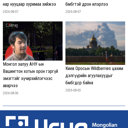
нар нууцаар хуримаа хийжээ
бөмбөгтэй дрон илэрлээ
2026-08-07
2026-08-07
Монгол залуу АНУ-ын
Киев Оросын Wildberries цахим
Вашингтон хотын орон гэргүй
дэлгүүрийн агуулахуудыг
эмэгтэйг хүчирхийлэгчээс
бөмбөгдсөөр байна
аварчээ
2026-08-03
2026-08-06