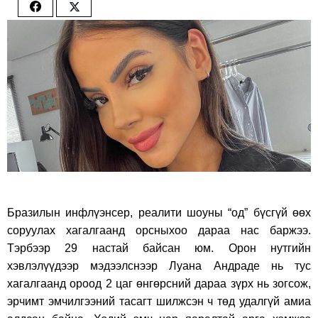
Share
Share
on
on
Facebook
Twitter
Бразилын инфлүэнсер, реалити шоуны “од” бүсгүй өөх
соруулах хагалгаанд орсныхоо дараа нас баржээ.
Тэрбээр 29 настай байсан юм. Орон нутгийн
хэвлэлүүдээр мэдээлснээр Луана Андраде нь тус
хагалгаанд ороод 2 цаг өнгөрсний дараа зүрх нь зогсож,
эрчимт эмчилгээний тасагт шилжсэн ч төд удалгүй амиа