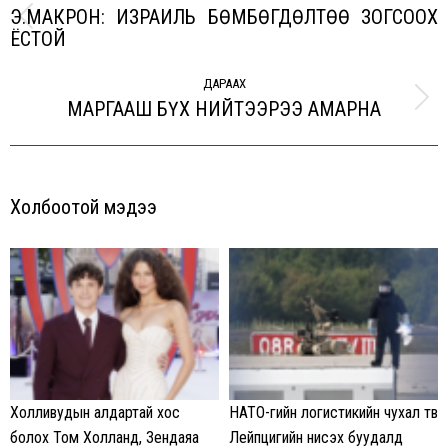
Э.МАКРОН: ИЗРАИЛЬ БӨМБӨГДӨЛТӨӨ ЗОГСООХ
Previous
ЁСТОЙ
post:
ДАРААХ
МАРГААШ БҮХ НИЙТЭЭРЭЭ АМАРНА
Next
post:
Холбоотой мэдээ
Холливудын алдартай хос
НАТО-гийн логистикийн чухал төв
болох Том Холланд, Зендаяа
Лейпцигийн нисэх буудалд