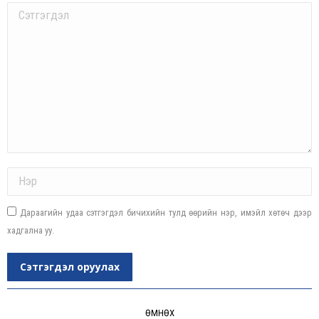
Comment
Name *
Дараагийн удаа сэтгэгдэл бичихийн тулд өөрийн нэр, имэйл хөтөч дээр
хадгална уу.
Сэтгэгдэл оруулах
Post
navigation
ӨМНӨХ