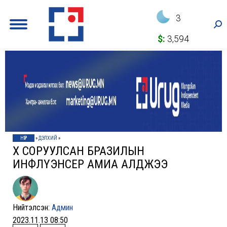
3
Sea
$:
3,594
НҮҮР
»
ДЭЛХИЙ
»
ӨӨХӨӨ СОРУУЛСАН БРАЗИЛЫН
ИНФЛҮЭНСЕР АМИА АЛДЖЭЭ
Нийтэлсэн:
Админ
2023.11.13 08:50