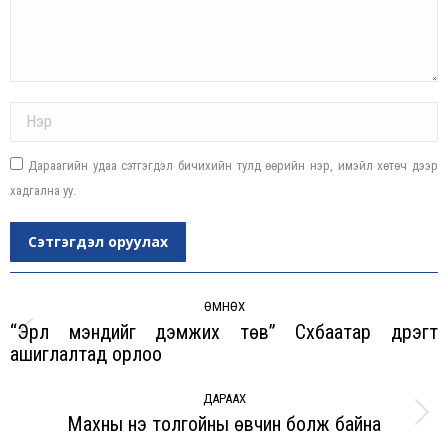
Name *
Дараагийн удаа сэтгэгдэл бичихийн тулд өөрийн нэр, имэйл хөтөч дээр
хадгална уу.
Сэтгэгдэл оруулах
Post
navigation
ӨМНӨХ
“Эрүүл мэндийг дэмжих төв” Сүхбаатар дүүрэгт
Previous
ашиглалтад орлоо
post:
ДАРААХ
Махны үнэ толгойны өвчин болж байна
Next