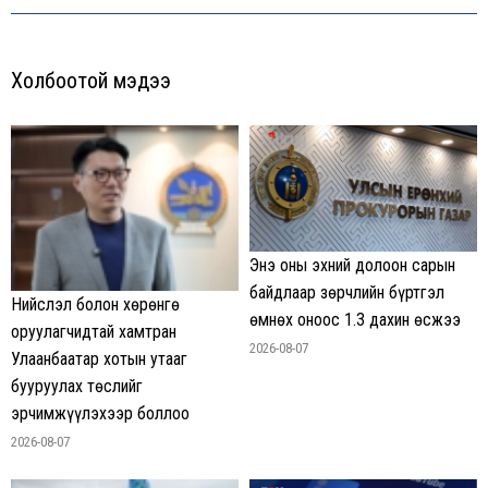
post:
Холбоотой мэдээ
Энэ оны эхний долоон сарын
байдлаар зөрчлийн бүртгэл
Нийслэл болон хөрөнгө
өмнөх оноос 1.3 дахин өсжээ
оруулагчидтай хамтран
2026-08-07
Улаанбаатар хотын утааг
бууруулах төслийг
эрчимжүүлэхээр боллоо
2026-08-07