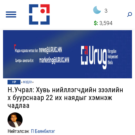
3
Sea
$:
3,594
НҮҮР
»
МЭДЭЭ
»
Н.Учрал: Хувь нийлүүлэгчдийн зээлийн
хүү буурснаар 22 их наядыг хэмнэж
чадлаа
Нийтэлсэн:
П Баянбилэг