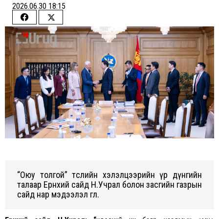
2026.06.30 18:15
Share
Share
on
on
Facebook
Twitter
“Оюу толгой” төслийн хэлэлцээрийн үр дүнгийн
талаар Ерөнхий сайд Н.Учрал болон засгийн газрын
сайд нар мэдээлэл өглөө.