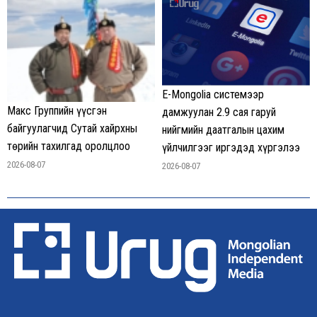
E-Mongolia системээр
Макс Группийн үүсгэн
дамжуулан 2.9 сая гаруй
байгуулагчид Сутай хайрхны
нийгмийн даатгалын цахим
төрийн тахилгад оролцлоо
үйлчилгээг иргэдэд хүргэлээ
2026-08-07
2026-08-07