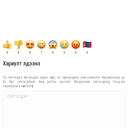
0
0
0
1
0
0
0
0
Хариулт үлдээнэ үү
Та сэтгэгдэл бичихдээ хууль зүйн, ёс суртахууны хэм хэмжээг баримтална уу.
Ёс бус сэтгэгдлийг бид устгах эрхтэй. Мэдээний сэтгэгдэлд Urug.mn
хариуцлага хүлээхгүй.
Comment