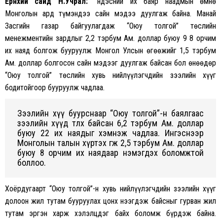
Ерөнхий сайд Н.Учрал: “
Үндэсний их баяр наадмын өмнө
Монголын ард түмэндээ сайн мэдээ дуулгаж байна. Манай
Засгийн газар байгуулагдаж “Оюу толгой” төслийн
менежментийн зардлыг 2,2 тэрбум Ам. доллар буюу 9 8 орчим
их наяд болгож бууруулж Монгол Улсын өгөөжийг 1,5 тэрбум
Ам. доллар болгосон сайн мэдээг дуулгаж байсан бол өнөөдөр
“Оюу толгой” төслийн хувь нийлүүлэгчдийн зээлийн хүүг
бодитойгоор бууруулж чадлаа.
Зээлийн хүү буурснаар “Оюу толгой”-н баялгаас
зээлийн хүүд төлөх байсан 6,2 тэрбум Ам. доллар
буюу 22 их наядыг хэмнэж чадлаа. Ингэснээр
Монголын талын хүртэх өгөөж 2,5 тэрбум Ам. доллар
буюу 8 орчим их наядаар нэмэгдэх боломжтой
боллоо.
Хоёрдугаарт “Оюу толгой”-н хувь нийлүүлэгчдийн зээлийн хүүг
долоон жил тутам бууруулах цонх нээгдэж байсныг гурван жил
тутам эргэн харж хэлэлцдэг байх боломж бүрдэж байна.