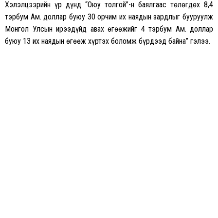
Хэлэлцээрийн үр дүнд “Оюу толгой”-н баялгаас төлөгдөх 8,4
тэрбум Ам. доллар буюу 30 орчим их наядын зардлыг бууруулж
Монгол Улсын ирээдүйд авах өгөөжийг 4 тэрбум Ам. доллар
буюу 13 их наядын өгөөж хүртэх боломж бүрдээд байна” гэлээ.