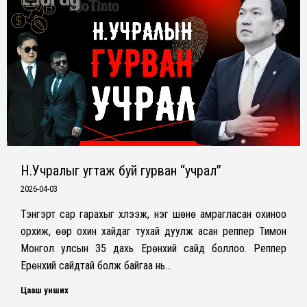
window
window
window
Н.Учралыг угтаж буй гурван “учрал”
2026-04-03
Тэнгэрт сар гарахыг хүлээж, нэг шөнө амрагласан охиноо
орхиж, өөр охин хайдаг тухай дуулж асан реппер Тимон
Монгол улсын 35 дахь Ерөнхий сайд боллоо. Реппер
Ерөнхий сайдтай болж байгаа нь…
Цааш унших