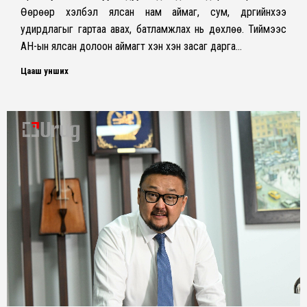
Өөрөөр хэлбэл ялсан нам аймаг, сум, дүүргийнхээ
удирдлагыг гартаа авах, батламжлах нь дөхлөө. Тиймээс
АН-ын ялсан долоон аймагт хэн хэн засаг дарга…
Цааш унших