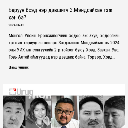
Баруун бүсэд нэр дэвшигч З.Мэндсайхан гэж
хэн бэ?
2024-06-15
Монгол Улсын Ерөнхийлөгчийн хөдөө аж ахуй, хөдөөгийн
хөгжил хариуцсан зөвлөх Загджавын Мэндсайхан нь 2024
оны УИХ-ын сонгуулийн 2-р тойрог буюу Ховд, Завхан, Увс,
Говь-Алтай аймгуудад нэр дэвшиж байна. Тэрээр, Ховд…
Цааш унших