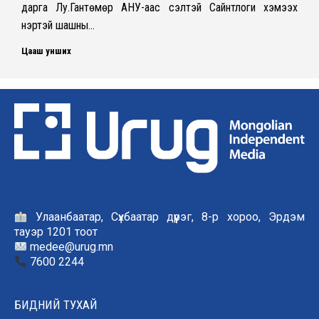
дарга Лу.Гантөмөр АНУ-аас үүсэлтэй Сайнтлоги хэмээх
нэртэй шашны…
Цааш унших
Улаанбаатар, Сүхбаатар дүүрэг, 8-р хороо, Эрдэм
тауэр 1201 тоот
medee@urug.mn
7600 2244
БИДНИЙ ТУХАЙ