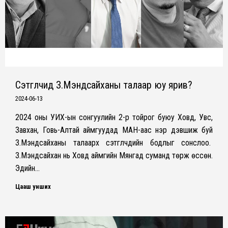
Сэтгүүлчид З.Мэндсайханы талаар юу ярив?
2024-06-13
2024 оны УИХ-ын сонгуулийн 2-р тойрог буюу Ховд, Увс,
Завхан, Говь-Алтай аймгуудад МАН-аас нэр дэвшиж буй
З.Мэндсайханы талаарх сэтгүүлчдийн бодлыг сонслоо.
З.Мэндсайхан нь Ховд аймгийн Мянгад суманд төрж өссөн.
Эдийн…
Цааш унших