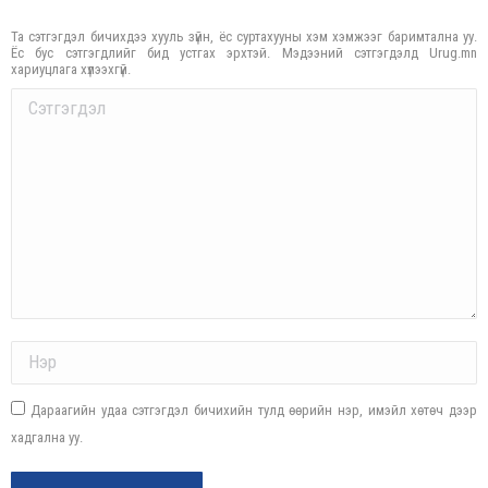
Та сэтгэгдэл бичихдээ хууль зүйн, ёс суртахууны хэм хэмжээг баримтална уу.
Ёс бус сэтгэгдлийг бид устгах эрхтэй. Мэдээний сэтгэгдэлд Urug.mn
хариуцлага хүлээхгүй.
Comment
Name *
Дараагийн удаа сэтгэгдэл бичихийн тулд өөрийн нэр, имэйл хөтөч дээр
хадгална уу.