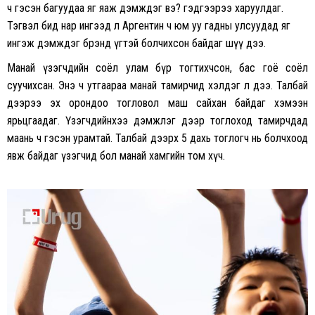
ч гэсэн багуудаа яг яаж дэмждэг вэ? гэдгээрээ харуулдаг.
Тэгвэл бид нар ингээд л Аргентин ч юм уу гадны улсуудад яг
ингэж дэмждэг брэнд үгтэй болчихсон байдаг шүү дээ.
Манай үзэгчдийн соёл улам бүр тогтихчсон, бас гоё соёл
суучихсан. Энэ ч утгаараа манай тамирчид хэлдэг л дээ. Талбай
дээрээ эх орондоо тогловол маш сайхан байдаг хэмээн
ярьцгаадаг. Үзэгчдийнхээ дэмжлэг дээр тоглоход тамирчдад
маань ч гэсэн урамтай. Талбай дээрх 5 дахь тоглогч нь болчхоод
явж байдаг үзэгчид бол манай хамгийн том хүч.