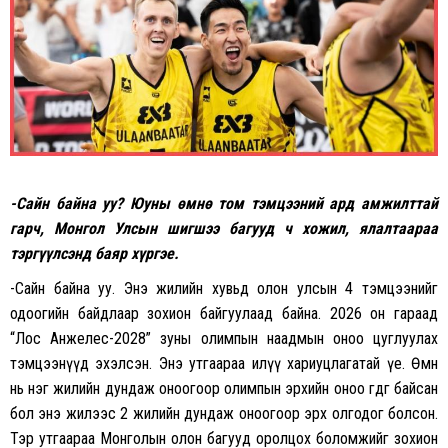
-Сайн байна уу? Юуны өмнө том тэмцээний ард амжилттай
гарч, Монгол Улсын шигшээ багууд ч хожил, ялалтаараа
тэргүүлсэнд баяр хүргэе.
-Сайн байна уу. Энэ жилийн хувьд олон улсын 4 тэмцээнийг
одоогийн байдлаар зохион байгуулаад байна. 2026 он гараад
“Лос Анжелес-2028” зуны олимпын наадмын оноо цуглуулах
тэмцээнүүд эхэлсэн. Энэ утгаараа илүү хариуцлагатай үе. Өмнө
нь нэг жилийн дундаж оноогоор олимпын эрхийн оноо өгдөг байсан
бол энэ жилээс 2 жилийн дундаж оноогоор эрх олгодог болсон.
Тэр утгаараа Монголын олон багууд оролцох боломжийг зохион