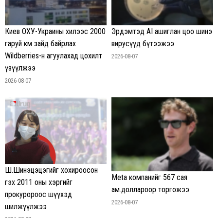
Киев ОХУ-Украины хилээс 2000
Эрдэмтэд AI ашиглан цоо шинэ
гаруй км зайд байрлах
вирусүүд бүтээжээ
Wildberries-н агуулахад цохилт
2026-08-07
үзүүлжээ
2026-08-07
Ш.Шинэцэцэгийг хохироосон
Meta компанийг 567 сая
гэх 2011 оны хэргийг
ам.доллароор торгожээ
прокуророос шүүхэд
2026-08-07
шилжүүлжээ