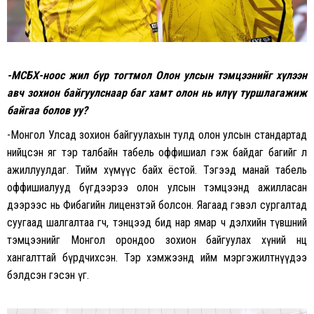
-МСБХ-ноос жил бүр тогтмол Олон улсын тэмцээнийг хүлээн
авч зохион байгуулснаар баг хамт олон нь илүү туршлагажиж
байгаа болов уу?
-Монгол Улсад зохион байгуулахын тулд олон улсын стандартад
нийцсэн яг тэр талбайн табель оффишиал гэж байдаг багийг л
ажиллуулдаг. Тийм хүмүүс байх ёстой. Тэгээд манай табель
оффишиалууд бүгдээрээ олон улсын тэмцээнд ажилласан
дээрээс нь Фибагийн лицензтэй болсон. Яагаад гэвэл сургалтад
суугаад шалгалтаа өгч, тэнцээд бид нар ямар ч дэлхийн түвшний
тэмцээнийг Монгол орондоо зохион байгуулах хүний нөөц
хангалттай бүрдчихсэн. Тэр хэмжээнд ийм мэргэжилтнүүдээ
бэлдсэн гэсэн үг.