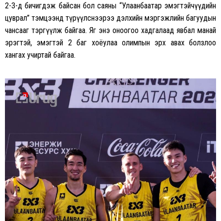
2-3-д бичигдэж байсан бол саяны “Улаанбаатар эмэгтэйчүүдийн
цуврал” тэмцээнд түрүүлснээрээ дэлхийн мэргэжлийн багуудын
чансааг тэргүүлж байгаа. Яг энэ оноогоо хадгалаад явбал манай
эрэгтэй, эмэгтэй 2 баг хоёулаа олимпын эрх авах болзлоо
хангах учиртай байгаа.