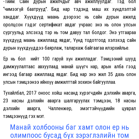
-Тийм. Сайн дурын ажилчдыг авч ажиллуулдаг. Тэд бол
“чимээгүй баатрууд”. Бид нар тэдэнд маш их хүндлэлтэй
ханддаг. Хүүхдүүд маань дээрээс нь сайн дурын ажилд
оролцсон гэдэг сертификат авдаг учраас энэ нь олон улсын
сургуульд элсэхэд тэр нь том давуу тал болдог. Энэ утгаараа
хүүхдүүд маань ажиллаад явдаг, Үүнд тодотгоод хэлэхэд сайн
дурын хүүхдүүддээ баярлаж, талархаж байгаагаа илэрхийлье.
Ер нь бол нийт 100 гаруй хүн ажилладаг. Тэмцээний шууд
дамжуулалтаас авхуулаад манай шүүгч нар, арын алба гээд
ингээд багаар ажиллаад явдаг. Бид нар энэ жил 35 дахь олон
улсын тэмцээнээ ийнхүү амжилттай зохион байгууллаа.
Тухайлбал, 2017 оноос хойш насанд хүрэгчдийн дэлхийн аварга,
23 насны дэлхийн аварга шалгаруулах тэмцээн, 18 насны
дэлхийн аварга, Чалленжер, эмэгтэйчүүдиийн цуврал
тэмцээнүүд гэх мэт.
Манай холбооны баг хамт олон ер нь
олимпоос бусад бүх зэрэглэлийн том