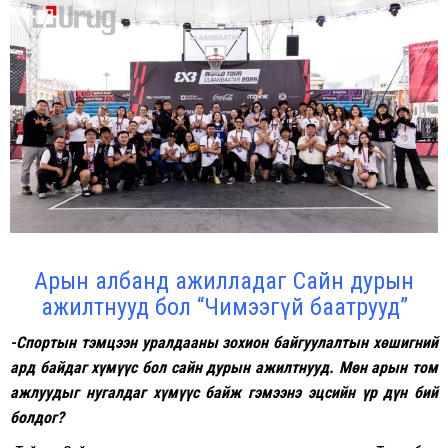
Арын албанд ажилладаг Сайн дурын
ажилтнууд бол “Чимээгүй баатрууд”
-Спортын тэмцээн уралдааны зохион байгуулалтын хөшигний
ард байдаг хүмүүс бол сайн дурын ажилтнууд. Мөн арын том
ажлуудыг нугалдаг хүмүүс байж гэмээнэ эцсийн үр дүн бий
болдог?