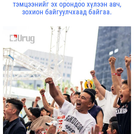
тэмцээнийг эх орондоо хүлээн авч,
зохион байгуулчхаад байгаа.