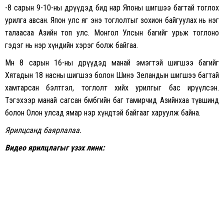
-8 сарын 9-10-ны өдрүүдэд бид нар Японы шигшээ багтай тоглох
урилга авсан. Япон улс яг энэ тоглолтыг зохион байгуулах нь нэг
талаасаа Азийн топ улс. Монгол Улсын багийг урьж тоглоно
гэдэг нь нэр хүндийн хэрэг болж байгаа.
Мөн 8 сарын 16-ны өдрүүдэд манай эмэгтэй шигшээ багийг
Хятадын 18 насны шигшээ болон Шинэ Зеландын шигшээ багтай
хамтарсан бэлтгэл, тоглолт хийх урилгыг бас ирүүлсэн.
Тэгэхээр манай сагсан бөмбөгийн баг тамирчид Азийнхаа түвшинд
болон Олон улсад ямар нэр хүндтэй байгааг харуулж байна.
Ярилцсанд баярлалаа.
Видео ярилцлагыг үзэх линк: