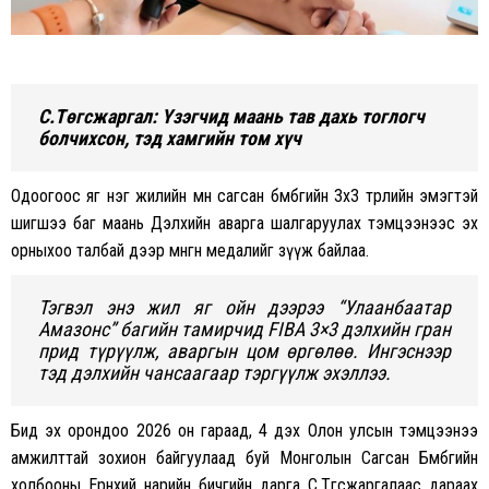
С.Төгсжаргал: Үзэгчид маань тав дахь тоглогч
болчихсон, тэд хамгийн том хүч
Одоогоос яг нэг жилийн өмнө сагсан бөмбөгийн 3х3 төрлийн эмэгтэй
шигшээ баг маань Дэлхийн аварга шалгаруулах тэмцээнээс эх
орныхоо талбай дээр мөнгөн медалийг зүүж байлаа.
Тэгвэл энэ жил яг ойн дээрээ “Улаанбаатар
Амазонс” багийн тамирчид FIBA 3×3 дэлхийн гран
прид түрүүлж, аваргын цом өргөлөө. Ингэснээр
тэд дэлхийн чансаагаар тэргүүлж эхэллээ.
Бид эх орондоо 2026 он гараад, 4 дэх Олон улсын тэмцээнээ
амжилттай зохион байгуулаад буй Монголын Сагсан Бөмбөгийн
холбооны Ерөнхий нарийн бичгийн дарга С.Төгсжаргалаас дараах