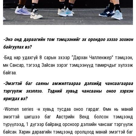
-Энэ онд дараагийн том тэмцээнийг эх орондоо хэзээ зохион
байгуулах вэ?
-Бид нар удахгүй 8 сарын эхээр “Дархан Чалленжер” тэмцээн,
мөн Сансар, тэгээд Зайсан зэрэг тэмцээнүүд тамирчдыг хүлээж
байгаа.
-Эмэгтэй баг саяны амжилтаараа дэлхийд чансаагаараа
тэргүүлж эхэллээ. Тэдний хувьд чансааны оноо хэрхэн
яригдах вэ?
-Women series -н хувьд тусдаа оноо гардаг. Өмнө нь манай
эмэгтэй шигшээ баг Австрийн Венд болсон тэмцээнд
түрүүлээд, 1 дүгээр байранд орсноор дэлхийн чансааг тэргүүлж
байсан. Харин дараагийн тэмцээнд оролцоод манай эмэгтэй баг