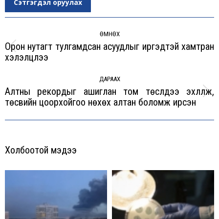
Сэтгэгдэл оруулах
Post
navigation
ӨМНӨХ
Орон нутагт тулгамдсан асуудлыг иргэдтэй хамтран
Previous
хэлэлцлээ
post:
ДАРААХ
Алтны рекордыг ашиглан том төслүүдээ эхлүүлж,
Next
төсвийн цоорхойгоо нөхөх алтан боломж ирсэн
post:
Холбоотой мэдээ