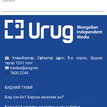
2026-08-07
Улаанбаатар, Сүхбаатар дүүрэг, 8-р хороо, Эрдэм
тауэр 1201 тоот
medee@urug.mn
7600 2244
БИДНИЙ ТУХАЙ
Бид хэн бэ? Хэрхэн ажиллах вэ?
Бидэнтэй хамтарч ажиллахыг урьж байна