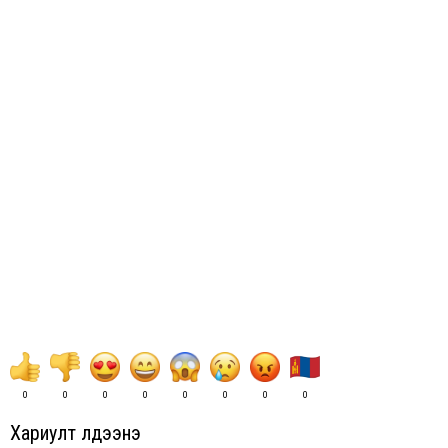
0
0
0
0
0
0
0
0
Хариулт үлдээнэ үү