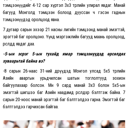
тэмцээнүүдийг 4-12 сар хүртэл 3х3 төрлийн улирал явдаг. Манай
багууд Монголд тэмцээн болоод дууссан ч гэсэн гаднын
тэмцээнүүдэд оролцоод явна.
7 дугаар сарын эхээр 21 насны лигийн тэмцээнд манай эмэгтэй,
эрэгтэй баг оролцоно. Үүнд мэргэжлийн багууд маань оролцоод,
өрсөлдөөд явдаг даа.
-5-ын эсрэг 5-ын тухайд ямар тэмцээнүүдэд өрсөлдөх
хуваарьтай байна вэ?
-8 сарын 26-наас 31-ний өдрүүдэд Монгол улсад 5х5 төрлийн
Азийн аваргын урьдчилсан шатын тоглолтууд зохион
байгуулахаар болсон. Мөн 9 сард манай 3х3 болон 5х5-ын
эмэгтэй шигшээ баг Азийн наадамд өрсөлдөхөөр бэлтгэж байна. 7
сарын 20-ноос манай эрэгтэй баг бэлтгэлдээ гарна. Эмэгтэй баг
бэлтгэлдээ гарчихсан байгаа.