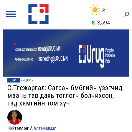
3
Sea
$:
3,594
НҮҮР
»
МЭДЭЭ
»
С.Төгсжаргал: Сагсан бөмбөгийн үзэгчид
маань тав дахь тоглогч болчихсон,
тэд хамгийн том хүч
Нийтэлсэн:
А.Алтанчимэг