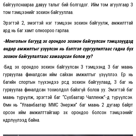
байгуулснаараа давуу талыг бий болгодог. Ийм том агуулгаар 3
том тэмцээнийг зохион байгууллаа.
Эрэгтэй 2, эмэгтэй нэг тэмцээн зохион байгуулж, амжилттай
ард нь баг хамт олноороо гарлаа.
-Монголын багууд эх орондоо зохион байгуулсан тэмцээүүдэд
өндөр амжилтыг үзүүлсэн нь бэлтгэл сургуулилтаас гадна бүх
зохион байгуулалтаас хамаарсан болов уу?
-Бид эх орондоо зохион байгуулсан 3 тэмцээнд 3 баг маань
гурвуулаа финалдсан ийм сайхан амжилтыг үзүүллээ. Ер нь
багийн спортын түүхэндээ өөрсдөө зохион байгуулаад, 3 баг нь
гурвуулаа финалдсан тохиолдол байхгүй болов уу. Эмэгтэй баг
маань түрүүлж, эрэгтэй баг “Сүхбаатар Чалленж”-д түрүүлсэн.
Өмнө нь “Улаанбаатар ММС Энержи” баг маань 2 дугаар байрт
орсон ийм амжилттайгаар эх орондоо болсон тэмцээнийг
өндөрлүүлээд байна.