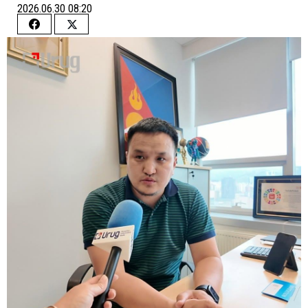
2026.06.30 08:20
Share
Share
on
on
Facebook
Twitter