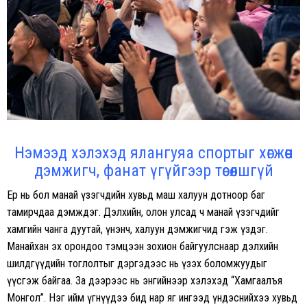
Нэмээд хэлэхэд ялангуяа спортыг хөгжөөн
дэмжигч, фанат үгүйгээр төсөөлшгүй
Ер нь бол манай үзэгчдийн хувьд маш халуун дотноор баг
тамирчдаа дэмждэг. Дэлхийн, олон улсад ч манай үзэгчдийг
хамгийн чанга дуутай, үнэнч, халуун дэмжигчид гэж үздэг.
Манайхан эх орондоо тэмцээн зохион байгуулснаар дэлхийн
шилдгүүдийн тоглолтыг дэргэдээс нь үзэх боломжуудыг
үүсгэж байгаа. За дээрээс нь энгийнээр хэлэхэд “Хамгаалъя
Монгол”. Нэг ийм үгнүүдээ бид нар яг ингээд үндэснийхээ хувьд