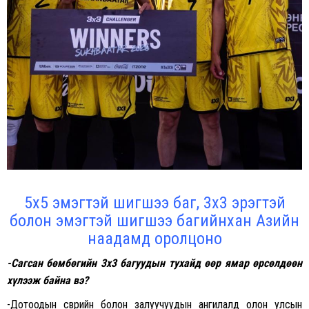
5х5 эмэгтэй шигшээ баг, 3х3 эрэгтэй
болон эмэгтэй шигшээ багийнхан Азийн
наадамд оролцоно
-Сагсан бөмбөгийн 3х3 багуудын тухайд өөр ямар өрсөлдөөн
хүлээж байна вэ?
-Дотоодын өсвөрийн болон залуучуудын ангилалд олон улсын