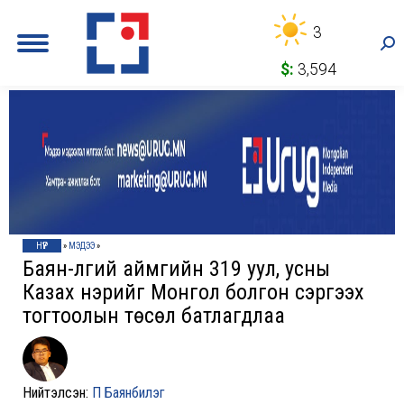
3
Sea
$:
3,594
НҮҮР
»
МЭДЭЭ
»
Баян-Өлгий аймгийн 319 уул, усны
Казах нэрийг Монгол болгон сэргээх
тогтоолын төсөл батлагдлаа
Нийтэлсэн:
П Баянбилэг