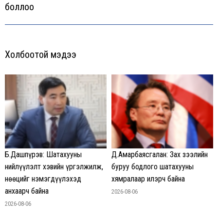
боллоо
post:
Холбоотой мэдээ
Б.Дашпүрэв: Шатахууны
Д.Амарбаясгалан: Зах зээлийн
нийлүүлэлт хэвийн үргэлжилж,
буруу бодлого шатахууны
нөөцийг нэмэгдүүлэхэд
хямралаар илэрч байна
анхаарч байна
2026-08-06
2026-08-06