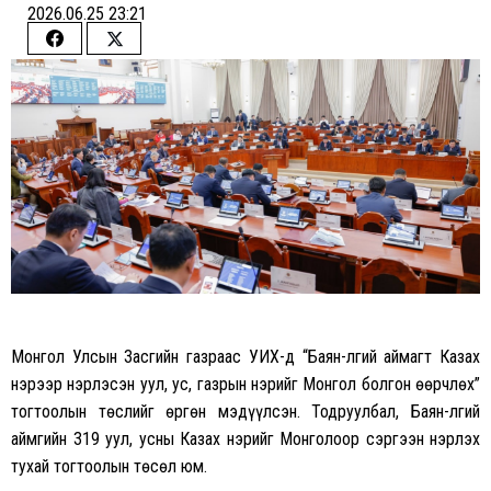
2026.06.25 23:21
Share
Share
on
on
Facebook
Twitter
Монгол Улсын Засгийн газраас УИХ-д “Баян-Өлгий аймагт Казах
нэрээр нэрлэсэн уул, ус, газрын нэрийг Монгол болгон өөрчлөх”
тогтоолын төслийг өргөн мэдүүлсэн. Тодруулбал, Баян-Өлгий
аймгийн 319 уул, усны Казах нэрийг Монголоор сэргээн нэрлэх
тухай тогтоолын төсөл юм.