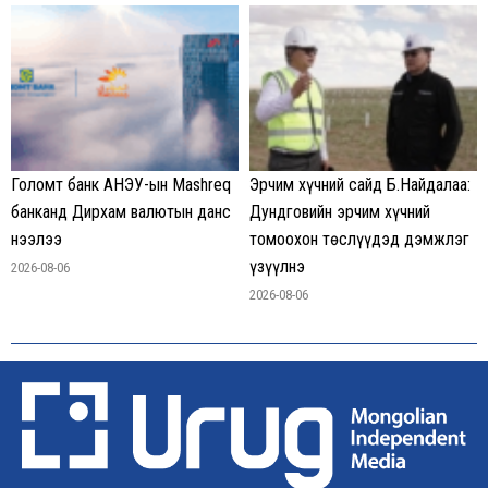
Голомт банк АНЭУ-ын Mashreq
Эрчим хүчний сайд Б.Найдалаа:
банканд Дирхам валютын данс
Дундговийн эрчим хүчний
нээлээ
томоохон төслүүдэд дэмжлэг
үзүүлнэ
2026-08-06
2026-08-06