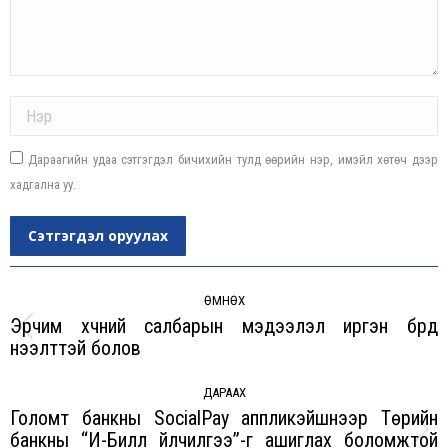
Name *
Дараагийн удаа сэтгэгдэл бичихийн тулд өөрийн нэр, имэйл хөтөч дээр
хадгална уу.
Сэтгэгдэл оруулах
Post
navigation
ӨМНӨХ
Эрчим хүчний салбарын мэдээлэл иргэн бүрд
Previous
нээлттэй болов
post:
ДАРААХ
Голомт банкны SocialPay аппликэйшнээр Төрийн
банкны “И-Билл үйлчилгээ”-г ашиглах боломжтой
Next