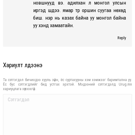
новшнууд вэ. адилхан л монгол улсын
иргэд шдээ. ямар түр оршин суугаа нөхөд
биш. нэр нь казах байна уу монгол байна
уу хэнд хамаатайн.
Reply
Хариулт үлдээнэ үү
Та сэтгэгдэл бичихдээ хууль зүйн, ёс суртахууны хэм хэмжээг баримтална уу.
Ёс бус сэтгэгдлийг бид устгах эрхтэй. Мэдээний сэтгэгдэлд Urug.mn
хариуцлага хүлээхгүй.
Comment