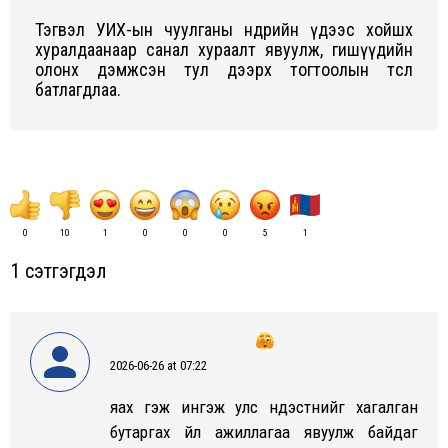
Тэгвэл УИХ-ын чуулганы өнөөдрийн үдээс хойшх
хуралдаанаар санал хураалт явуулж, гишүүдийн
олонх дэмжсэн тул дээрх тогтоолын төсөл
батлагдлаа.
0
10
1
0
0
0
5
1
1 сэтгэгдэл
2026-06-26 at 07:22
says:
яах гэж ингэж улс үндэстнийг хагалган
бутаргах үйл ажиллагаа явуулж байдаг