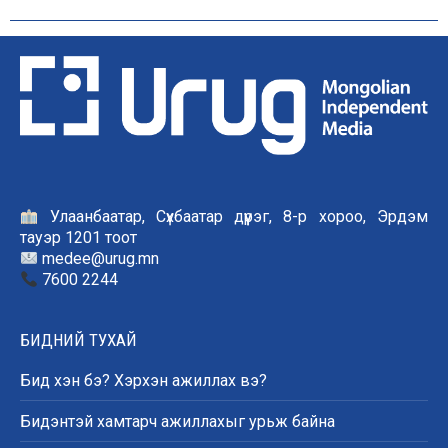
Улаанбаатар, Сүхбаатар дүүрэг, 8-р хороо, Эрдэм
тауэр 1201 тоот
medee@urug.mn
7600 2244
БИДНИЙ ТУХАЙ
Бид хэн бэ? Хэрхэн ажиллах вэ?
Бидэнтэй хамтарч ажиллахыг урьж байна