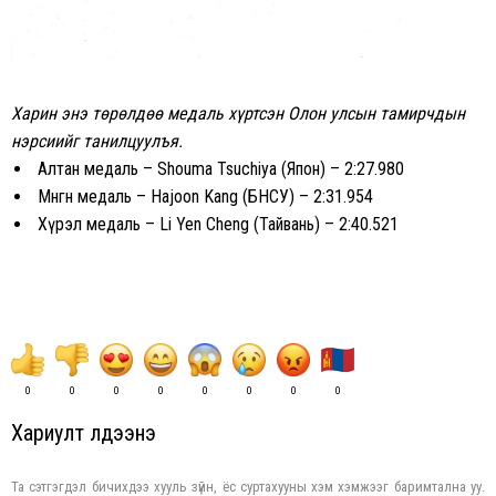
Харин энэ төрөлдөө медаль хүртсэн Олон улсын тамирчдын
нэрсиийг танилцуулъя.
Алтан медаль – Shouma Tsuchiya (Япон) – 2:27.980
Мөнгөн медаль – Hajoon Kang (БНСУ) – 2:31.954
Хүрэл медаль – Li Yen Cheng (Тайвань) – 2:40.521
0
0
0
0
0
0
0
0
Хариулт үлдээнэ үү
Та сэтгэгдэл бичихдээ хууль зүйн, ёс суртахууны хэм хэмжээг баримтална уу.