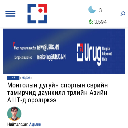
3
Sea
$:
3,594
НҮҮР
»
МЭДЭЭ
»
Монголын дугуйн спортын өсвөрийн
тамирчид даунхилл төрлийн Азийн
АШТ-д оролцжээ
Нийтэлсэн:
Админ