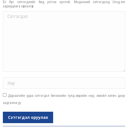
Ёс бус сэтгэгдлийг бид устгах эрхтэй. Мэдээний сэтгэгдэлд Urug.mn
хариуцлага хүлээхгүй.
Comment
Name *
Дараагийн удаа сэтгэгдэл бичихийн тулд өөрийн нэр, имэйл хөтөч дээр
хадгална уу.
Сэтгэгдэл оруулах