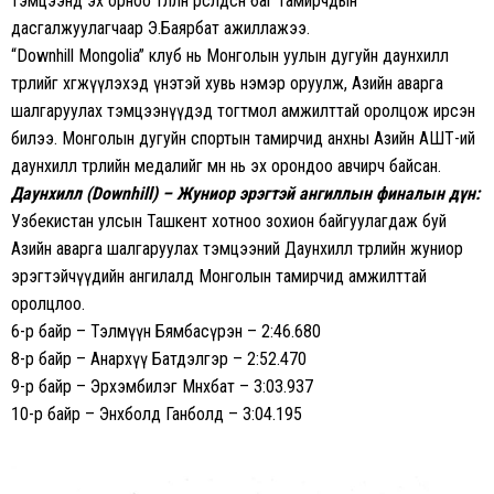
тэмцээнд эх орноо төлөөлөн өрсөлдсөн баг тамирчдын
дасгалжуулагчаар Э.Баярбат ажиллажээ.
“Downhill Mongolia” клуб нь Монголын уулын дугуйн даунхилл
төрлийг хөгжүүлэхэд үнэтэй хувь нэмэр оруулж, Азийн аварга
шалгаруулах тэмцээнүүдэд тогтмол амжилттай оролцож ирсэн
билээ. Монголын дугуйн спортын тамирчид анхны Азийн АШТ-ий
даунхилл төрлийн медалийг өмнө нь эх орондоо авчирч байсан.
Даунхилл (Downhill) – Жуниор эрэгтэй ангиллын финалын дүн:
Узбекистан улсын Ташкент хотноо зохион байгуулагдаж буй
Азийн аварга шалгаруулах тэмцээний Даунхилл төрлийн жуниор
эрэгтэйчүүдийн ангилалд Монголын тамирчид амжилттай
оролцлоо.
6-р байр – Тэлмүүн Бямбасүрэн – 2:46.680
8-р байр – Анархүү Батдэлгэр – 2:52.470
9-р байр – Эрхэмбилэг Мөнхбат – 3:03.937
10-р байр – Энхболд Ганболд – 3:04.195