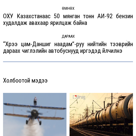
Post
navigation
ӨМНӨХ
ОХУ Казахстанаас 50 мянган тонн АИ-92 бензин
Previous
худалдаж авахаар ярилцаж байна
post:
ДАРААХ
“Хүрээ цам-Даншиг наадам”-руу нийтийн тээврийн
Next
дараах чиглэлийн автобуснууд иргэдэд үйлчилнэ
post:
Холбоотой мэдээ