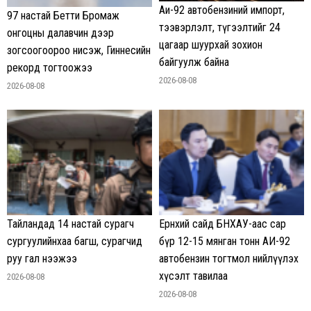
Аи-92 автобензиний импорт,
97 настай Бетти Бромаж
тээвэрлэлт, түгээлтийг 24
онгоцны далавчин дээр
цагаар шуурхай зохион
зогсоогоороо нисэж, Гиннесийн
байгуулж байна
рекорд тогтоожээ
2026-08-08
2026-08-08
Тайландад 14 настай сурагч
Ерөнхий сайд БНХАУ-аас сар
сургуулийнхаа багш, сурагчид
бүр 12-15 мянган тонн АИ-92
руу гал нээжээ
автобензин тогтмол нийлүүлэх
хүсэлт тавилаа
2026-08-08
2026-08-08