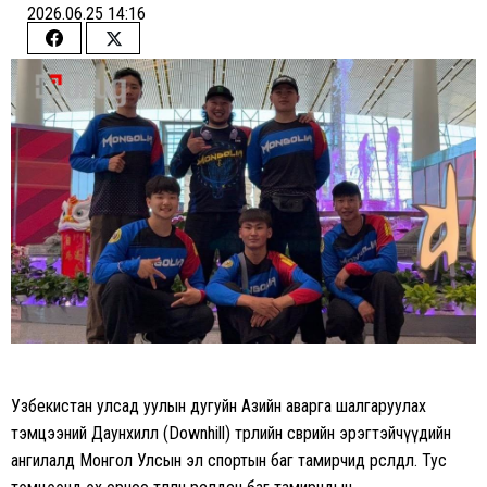
2026.06.25 14:16
Share
Share
on
on
Facebook
Twitter
Узбекистан улсад уулын дугуйн Азийн аварга шалгаруулах
тэмцээний Даунхилл (Downhill) төрлийн өсвөрийн эрэгтэйчүүдийн
ангилалд Монгол Улсын эл спортын баг тамирчид өрсөлдлөө. Тус