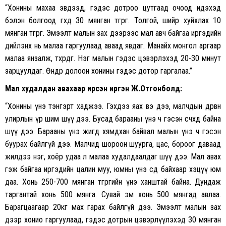
“Хонины махаа эвдээд, гэдэс дотроо цутгаад очоод идэхэд
бэлэн болгоод өгөхөд 30 мянган төгрөг. Толгой, шийр хуйхлах 10
мянган төгрөг. Эмээлт малын зах дээрээс мал авч байгаа иргэдийн
дийлэнх нь малаа гаргуулаад аваад явдаг. Манайх монгол аргаар
малаа янзалж, төхөөрдөг. Нэг малын гэдэс цэвэрлэхэд 20-30 минут
зарцуулдаг. Өнөөдөр долоон хонины гэдэс дотор гаргалаа.”
Мал худалдан авахаар ирсэн иргэн Ж.Отгонболд:
“Хонины үнэ тэнгэрт хаджээ. Гэхдээ яах вэ дээ, малчдын дөрвөн
улирлын үр шим шүү дээ. Бусад барааны үнэ ч гэсэн өсчхөөд байна
шүү дээ. Барааны үнэ жигд хямдхан байвал малын үнэ ч гэсэн
буурах байлгүй дээ. Малчид шороон шуурга, цас, бороог даваад
жилдээ нэг, хоёр удаа л малаа худалдаалдаг шүү дээ. Мал авах
гэж байгаа иргэдийн цалин муу, юмны үнэ өсөөд байхаар хэцүү юм
даа. Хонь 250-700 мянган төгрөгийн үнэ ханштай байна. Дундаж
таргантай хонь 500 мянга. Сувай эм хонь 500 мянгад авлаа.
Барагцаагаар 20кг мах гарах байлгүй дээ. Эмээлт малын зах
дээр хонио гаргуулаад, гэдэс дотрын цэвэрлүүлэхэд 30 мянган