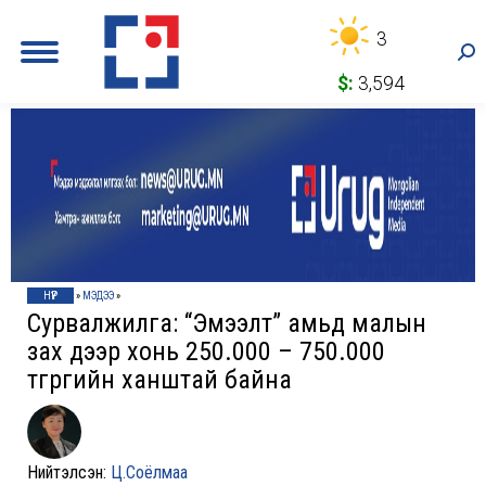
3
Sea
$:
3,594
НҮҮР
»
МЭДЭЭ
»
Сурвалжилга: “Эмээлт” амьд малын
зах дээр хонь 250.000 – 750.000
төгрөгийн ханштай байна
Нийтэлсэн:
Ц.Соёлмаа