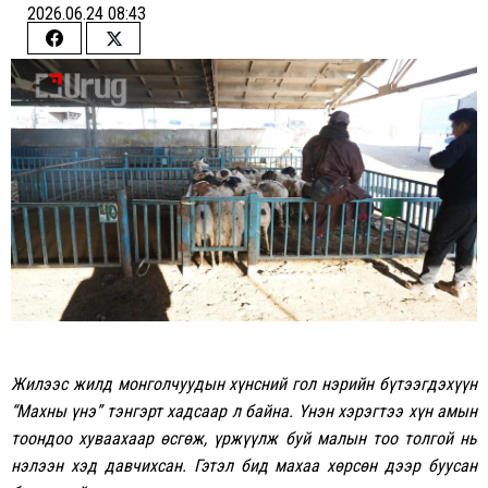
2026.06.24 08:43
Share
Share
on
on
Facebook
Twitter
Жилээс жилд монголчуудын хүнсний гол нэрийн бүтээгдэхүүн
“Махны үнэ” тэнгэрт хадсаар л байна. Үнэн хэрэгтээ хүн амын
тоондоо хуваахаар өсгөж, үржүүлж буй малын тоо толгой нь
нэлээн хэд давчихсан. Гэтэл бид махаа хөрсөн дээр буусан