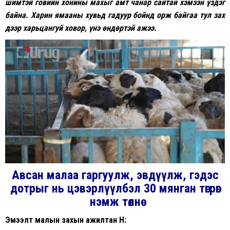
шимтэй говийн хонины махыг амт чанар сайтай хэмээн үздэг
байна. Харин ямааны хувьд гадуур бойнд орж байгаа тул зах
дээр харьцангуй ховор, үнэ өндөртэй ажээ.
Авсан малаа гаргуулж, эвдүүлж, гэдэс
дотрыг нь цэвэрлүүлбэл 30 мянган төгрөг
нэмж төлнө
Эмээлт малын захын ажилтан Н: