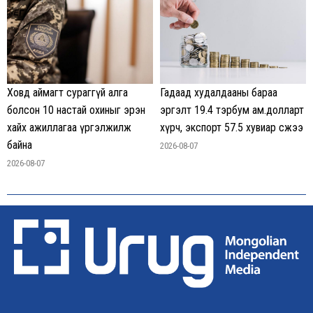
Гадаад худалдааны бараа
Ховд аймагт сураггүй алга
эргэлт 19.4 тэрбум ам.долларт
болсон 10 настай охиныг эрэн
хүрч, экспорт 57.5 хувиар өсжээ
хайх ажиллагаа үргэлжилж
байна
2026-08-07
2026-08-07