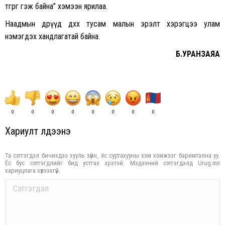
төгрөг гэж байна” хэмээн ярилаа.
Наадмын өдрүүд дөхөх тусам малын эрэлт хэрэгцээ улам
нэмэгдэх хандлагатай байна.
Б.УРАНЗАЯА
0
0
0
0
0
0
0
0
Хариулт үлдээнэ үү
Та сэтгэгдэл бичихдээ хууль зүйн, ёс суртахууны хэм хэмжээг баримтална уу.
Ёс бус сэтгэгдлийг бид устгах эрхтэй. Мэдээний сэтгэгдэлд Urug.mn
хариуцлага хүлээхгүй.
Comment