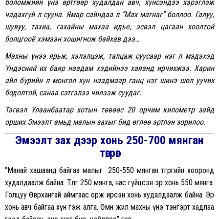
боломжийн үнэ өртгөөр худалдан авч, хүнсэндээ хэрэглэж
чадахгүй л сууна. Ямар сайндаа л “Мах магнаг” боллоо. Галуу,
шувуу, тахиа, гахайны махаа идье, эсвэл цагаан хоолтой
болцгооё хэмээн хошигнож байхав дээ…
Махны үнээ ярьж, хэлэлцэж, талцаж суусаар нэг л мэдэхэд
Үндэсний их баяр наадам хэдийнээ хаяанд ирчихжээ. Харин
айл бүрийн л монгол хүн наадмаар ганц нэг шинэ шөл уучих
бодолтой, санаа сэтгэлээ чилээж суудаг.
Тэгвэл Улаанбаатар хотын төвөөс 20 орчим километр зайд
орших Эмээлт амьд малын захыг бид өглөө эртлэн зорилоо.
Эмээлт зах дээр хонь 250-700 мянган
төгрөг
“Манай хашаанд байгаа малыг 250-550 мянган төгрөгийн хооронд
худалдаалж байна. Төлөг 250 мянга, нас гүйцсэн эр хонь 550 мянга.
Голцуу Өвөрхангай аймгаас орж ирсэн хонь худалдаалж байна. Эр
хонь авч байгаа хүн гэж алга. Өмнө жил махны үнэ тэнгэрт хадлаа