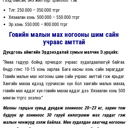
гээд байсан, энэ жил бүр цойллоо” гэв.
Төлөг: 250.000 – 350.000 төгрөг
Хязаалан хонь: 500.000 – 550.000 төгрөг
Эр хонь: 550.000 – 800.000 төгрөг
Говийн малын мах ногооны шим сайн
учраас амттай
Дундговь аймгийн Эрдэнэдалай сумын малчин Э.Үүрцайх:
“Ямаа гадуур бойнд орчихдог учраас худалдаалахгүй байгаа.
Өнөөдөр өглөөнөөс 10-15 хонь зарлаа. Бага насны хонь сайн зарагддаг.
Говийн малын мах ногооны шим сайн учраас амттай гэж ярьдаг.
Хангайн махаа идээд сурчихсан хүн бол хангайн малын махаа,
говийн мах иддэг хүн говийн махаа иддэг дээ. Хязаалан хонь 500
мянган төгрөгөөс эхэлнэ.”
Махны гарцын хувьд дундаж хониноос 20–23 кг, харин том
бүдүүн эр хониноос 30 гаруй килограмм мах гардаг гэж
малын ченжүүд хэлж байлаа. Мөн худалдан авагчид ногооны