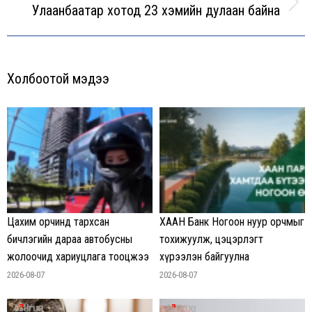
Улаанбаатар хотод 23 хэмийн дулаан байна
Next
post:
Холбоотой мэдээ
Цахим орчинд тархсан
ХААН Банк Ногоон нуур орчмыг
бичлэгийн дараа автобусны
тохижуулж, цэцэрлэгт
жолоочид хариуцлага тооцжээ
хүрээлэн байгуулна
2026-08-07
2026-08-07