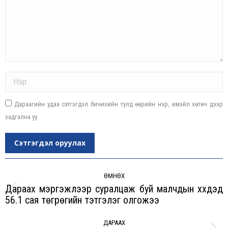
Name *
Дараагийн удаа сэтгэгдэл бичихийн тулд өөрийн нэр, имэйл хөтөч дээр
хадгална уу.
Сэтгэгдэл оруулах
Post
navigation
ӨМНӨХ
Дараах мэргэжлээр суралцаж буй малчдын хүүхдэд
Previous
56.1 сая төгрөгийн тэтгэлэг олгожээ
post:
ДАРААХ