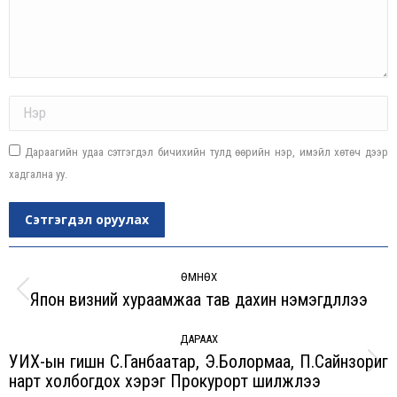
Name *
Дараагийн удаа сэтгэгдэл бичихийн тулд өөрийн нэр, имэйл хөтөч дээр
хадгална уу.
Сэтгэгдэл оруулах
Post
navigation
ӨМНӨХ
Япон визний хураамжаа тав дахин нэмэгдүүллээ
Previous
post:
ДАРААХ
УИХ-ын гишүүн С.Ганбаатар, Э.Болормаа, П.Сайнзориг
Next
нарт холбогдох хэрэг Прокурорт шилжлээ
post: