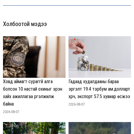
Холбоотой мэдээ
Гадаад худалдааны бараа
Ховд аймагт сураггүй алга
эргэлт 19.4 тэрбум ам.долларт
болсон 10 настай охиныг эрэн
хүрч, экспорт 57.5 хувиар өсжээ
хайх ажиллагаа үргэлжилж
байна
2026-08-07
2026-08-07