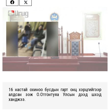
Share
Share
on
on
Facebook
Twitter
16 настай охиноо бусдын гарт онц хэрцгийгээр
алдсан ээж О.Отгонтуяа Улсын дээд шүүхэд
ханджээ.