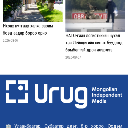
Ихэнх нутгаар халж, зарим
бүсэд аадар бороо орно
НАТО-гийн логистикийн чухал
2026-08-07
төв Лейпцигийн нисэх буудалд
бөмбөгтэй дрон илэрлээ
2026-08-07
Улаанбаатар, Сүхбаатар дүүрэг, 8-р хороо, Эрдэм