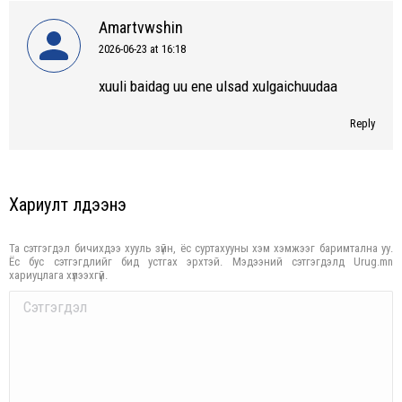
Amartvwshin
2026-06-23 at 16:18
says:
xuuli baidag uu ene ulsad xulgaichuudaa
Reply
Хариулт үлдээнэ үү
Та сэтгэгдэл бичихдээ хууль зүйн, ёс суртахууны хэм хэмжээг баримтална уу.
Ёс бус сэтгэгдлийг бид устгах эрхтэй. Мэдээний сэтгэгдэлд Urug.mn
хариуцлага хүлээхгүй.
Comment