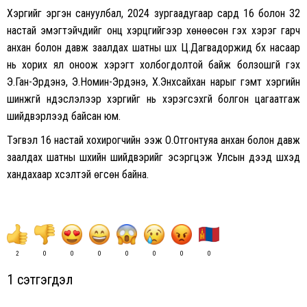
Хэргийг эргэн сануулбал, 2024 зургаадугаар сард 16 болон 32
настай эмэгтэйчүүдийг онц хэрцгийгээр хөнөөсөн гэх хэрэг гарч
анхан болон давж заалдах шатны шүүх Ц.Дагвадоржид бүх насаар
нь хорих ял оноож хэрэгт холбогдолтой байж болзошгүй гэх
Э.Ган-Эрдэнэ, Э.Номин-Эрдэнэ, Х.Энхсайхан нарыг гэмт хэргийн
шинжгүй үндэслэлээр хэргийг нь хэрэгсэхгүй болгон цагаатгаж
шийдвэрлээд байсан юм.
Тэгвэл 16 настай хохирогчийн ээж О.Отгонтуяа анхан болон давж
заалдах шатны шүүхийн шийдвэрийг эсэргүүцэж Улсын дээд шүүхэд
хандахаар хүсэлтэй өгсөн байна.
2
0
0
0
0
0
0
0
1 сэтгэгдэл