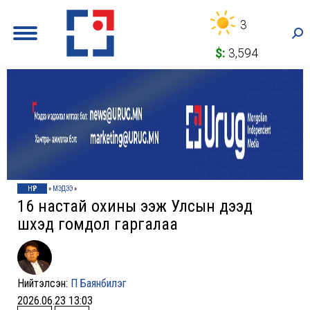
3
Sea
$:
3,594
НҮҮР
»
МЭДЭЭ
»
16 настай охины ээж Улсын дээд
шүүхэд гомдол гаргалаа
Нийтэлсэн:
П Баянбилэг
2026.06.23 13:03