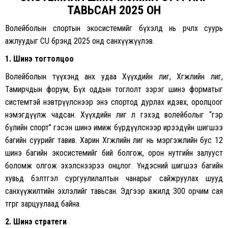
ТАВЬСАН 2025 ОН
Волейболын спортын экосистемийг бүхэлд нь өөрчлөх суурь
ажлуудыг CU брэнд 2025 онд санхүүжүүлэв.
1. Шинэ тогтолцоо
Волейболын түүхэнд анх удаа Хүүхдийн лиг, Хөгжлийн лиг,
Тамирчдын форум, Бүх оддын тоглолт зэрэг шинэ форматыг
системтэй нэвтрүүлснээр энэ спортод дурлах идэвх, оролцоог
нэмэгдүүлж чадсан. Хүүхдийн лиг л гэхэд волейболыг “гэр
бүлийн спорт” гэсэн шинэ имиж бүрдүүлснээр ирээдүйн шигшээ
багийн суурийг тавив. Харин Хөгжлийн лиг нь мэргэжлийн бус 12
шинэ багийн экосистемийг бий болгож, орон нутгийн залууст
боломж олгож эхэлснээрээ онцлог. Үндэсний шигшээ багийн
хувьд бэлтгэл сургуулилалтын чанарыг сайжруулах шууд
санхүүжилтийн эхлэлийг тавьсан. Эдгээр ажилд 300 орчим сая
төгрөг зарцуулаад байна.
2. Шинэ стратеги