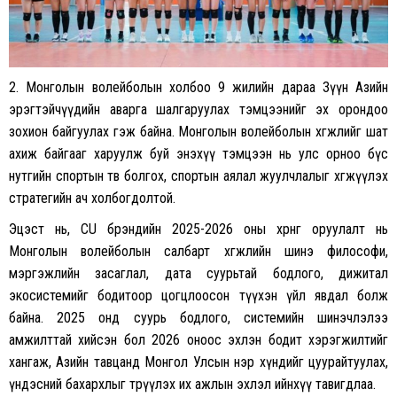
2. Монголын волейболын холбоо 9 жилийн дараа Зүүн Азийн
эрэгтэйчүүдийн аварга шалгаруулах тэмцээнийг эх орондоо
зохион байгуулах гэж байна. Монголын волейболын хөгжлийг шат
ахиж байгааг харуулж буй энэхүү тэмцээн нь улс орноо бүс
нутгийн спортын төв болгох, спортын аялал жуулчлалыг хөгжүүлэх
стратегийн ач холбогдолтой.
Эцэст нь, CU брэндийн 2025-2026 оны хөрөнгө оруулалт нь
Монголын волейболын салбарт хөгжлийн шинэ философи,
мэргэжлийн засаглал, дата суурьтай бодлого, дижитал
экосистемийг бодитоор цогцлоосон түүхэн үйл явдал болж
байна. 2025 онд суурь бодлого, системийн шинэчлэлээ
амжилттай хийсэн бол 2026 оноос эхлэн бодит хэрэгжилтийг
хангаж, Азийн тавцанд Монгол Улсын нэр хүндийг цуурайтуулах,
үндэсний бахархлыг төрүүлэх их ажлын эхлэл ийнхүү тавигдлаа.