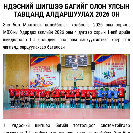
ҮНДЭСНИЙ ШИГШЭЭ БАГИЙГ ОЛОН УЛСЫН
ТАВЦАНД АЛДАРШУУЛАХ 2026 ОН
Энэ бол Монголын волейболын холбооны 2026 оны зорилт.
МВХ-ны Удирдах зөвлөлийн 2026 оны 4 дүгээр сарын 1-ний өдрийн
шийдвэрээр CU брэндийн энэ оны санхүүжилтийг хоёр гол
чиглэлд зарцуулахаар баталсан.
1. Үндэсний шигшээ багийн тогтолцоог системтэйгээр
дэмжихэд 1.4 тэрбум төгрөг зарцуулахаар төлөвлөөд байна. Энэ бол