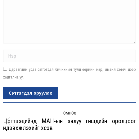
Name *
Дараагийн удаа сэтгэгдэл бичихийн тулд өөрийн нэр, имэйл хөтөч дээр
хадгална уу.
Сэтгэгдэл оруулах
Post
navigation
ӨМНӨХ
Цогтцэцийчүүд МАН-ын залуу гишүүдийн оролцоог
Previous
идэвхжүүлэхийг хүсэв
post: