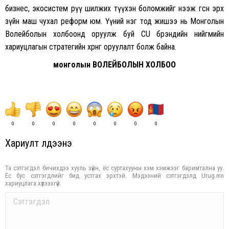
бизнес, экосистем рүү шилжих түүхэн боломжийг нээж өгсөн эрх
зүйн маш чухал реформ юм. Үүний нэг тод жишээ нь Монголын
Волейболын холбоонд оруулж буй CU брэндийн нийгмийн
хариуцлагын стратегийн хөрөнгө оруулалт болж байна.
монголын ВОЛЕЙБОЛЫН ХОЛБОО
0
0
0
0
0
0
0
0
Хариулт үлдээнэ үү
Та сэтгэгдэл бичихдээ хууль зүйн, ёс суртахууны хэм хэмжээг баримтална уу.
Ёс бус сэтгэгдлийг бид устгах эрхтэй. Мэдээний сэтгэгдэлд Urug.mn
хариуцлага хүлээхгүй.
Comment