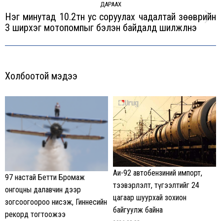
ДАРААХ
Нэг минутад 10.2тн ус соруулах чадалтай зөөврийн
Next
3 ширхэг мотопомпыг бэлэн байдалд шилжүүлнэ
post:
Холбоотой мэдээ
Аи-92 автобензиний импорт,
97 настай Бетти Бромаж
тээвэрлэлт, түгээлтийг 24
онгоцны далавчин дээр
цагаар шуурхай зохион
зогсоогоороо нисэж, Гиннесийн
байгуулж байна
рекорд тогтоожээ