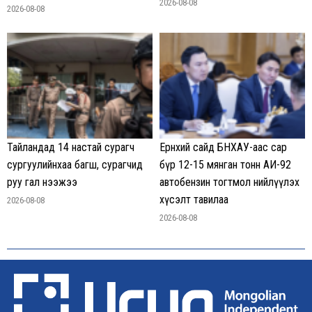
2026-08-08
2026-08-08
Тайландад 14 настай сурагч
Ерөнхий сайд БНХАУ-аас сар
сургуулийнхаа багш, сурагчид
бүр 12-15 мянган тонн АИ-92
руу гал нээжээ
автобензин тогтмол нийлүүлэх
хүсэлт тавилаа
2026-08-08
2026-08-08