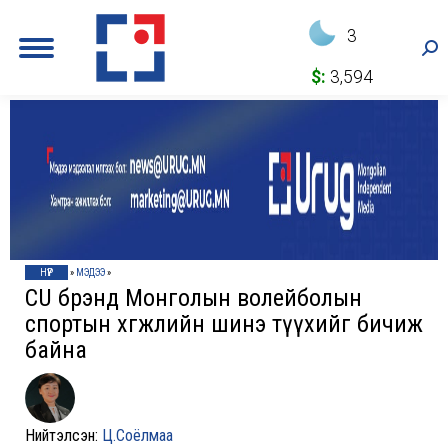
3
Sea
$:
3,594
НҮҮР
»
МЭДЭЭ
»
CU брэнд Монголын волейболын
спортын хөгжлийн шинэ түүхийг бичиж
байна
Нийтэлсэн:
Ц.Соёлмаа