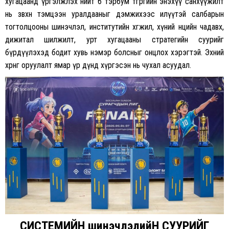
хугацаанд үргэлжлэх нийт 6 тэрбум төгрөгийн энэхүү санхүүжилт
нь зөвхөн тэмцээн уралдааныг дэмжихээс илүүтэй салбарын
тогтолцооны шинэчлэл, институтийн хөгжил, хүний нөөцийн чадавх,
дижитал шилжилт, урт хугацааны стратегийн суурийг
бүрдүүлэхэд бодит хувь нэмэр болсныг онцлох хэрэгтэй. Эхний
хөрөнгө оруулалт ямар үр дүнд хүргэсэн нь чухал асуудал.
СИСТЕМИЙН шинэчлэлийН СУУРИЙГ