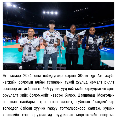
Нөгөө талаар 2024 оны наймдугаар сарын 30-ны өдөр Аж ахуйн
нэгжийн орлогын албан татварын тухай хуульд нэмэлт өөрчлөлт
орсноор аж ахйн нэгж, байгууллагууд нийгмийн хариуцлагын хөрөнгө
оруулалт хийх боломжийг нээсэн билээ. Цаашлаад Монголын
спортын салбарыг төрөөс, төсвөөс хараат, гуйлгын “хандив”-аар
зогоодог байсан хуучин гажуу тогтолцооноос салгаж, хувийн
хэвшлийн хөрөнгө оруулалтад суурилсан мэргэжлийн спортын