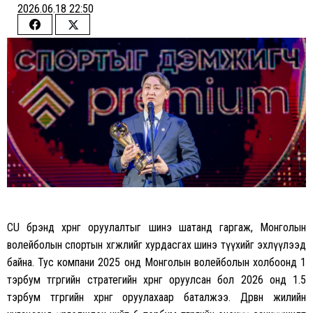
2026.06.18 22:50
Share
Share
on
on
Facebook
Twitter
CU брэнд хөрөнгө оруулалтыг шинэ шатанд гаргаж, Монголын
волейболын спортын хөгжлийг хурдасгах шинэ түүхийг эхлүүлээд
байна. Тус компани 2025 онд Монголын волейболын холбоонд 1
тэрбум төгрөгийн стратегийн хөрөнгө оруулсан бол 2026 онд 1.5
тэрбум төгрөгийн хөрөнгө оруулахаар баталжээ. Дөрвөн жилийн