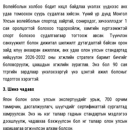
Волейболын холбоо бодит нөхцөл байдлаа үнэлэх үүднээс анх
удаа томоохон суурь судалгаа хийсэн. Үүний үр дүнд Монгол
Улсын волейболын спортод хайртай, сонирхдог, хичээллэдэг 1
сая оролцогтой болохоо тодорхойлж, хамгийн хүртээмжтэй
спорт болохоо судалгаагаар тогтоож авсан. Түүнчлэн
санхүүжилт болон дижитал шилжилт дутагдалтай байсан орон
зайд илүү анхааран ажиллаж, анх удаа олон улсын стандартад
нийцүүлэн 2026-2032 оны хөгжлийн стратеги баримт бичгийг
боловсруулж, цаашдын хөгжлийн зураглав. Энэ бол 90 сая
төгрөгийн зардлаар үнэлэхээргүй үнэ цэнтэй ажил болсныг
тодотгох хэрэгтэй.
3. Шинэ чадавх
Япон болон олон улсын экспертүүдийг урьж, 700 орчим
тамирчин, дасгалжуулагч, шүүгчдийг сертификаттай сургалтад
хамруулсан. Энэ нь нэг талаар гаднын стандартын мэдлэгээ
дээшлүүлж, чадавхаа бэхжүүлсэн бол нөгөө талаар олон улсын
харицаагаа өргөжүүлсэн алхам болсон.