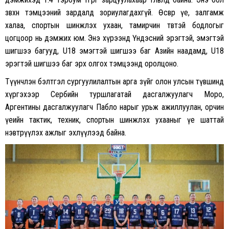
зөвхөн тэмцээний зардалд зориулагдахгүй. Өсвөр үе, залгамж
халаа, спортын шинжлэх ухаан, тамирчин төвтэй бодлогыг
цогцоор нь дэмжих юм. Энэ хүрээнд Үндэсний эрэгтэй, эмэгтэй
шигшээ багууд, U18 эмэгтэй шигшээ баг Азийн наадамд, U18
эрэгтэй шигшээ баг эрх олгох тэмцээнд оролцоно.
Түүнчлэн бэлтгэл сургуулилалтын арга зүйг олон улсын түвшинд
хүргэхээр Сербийн туршлагатай дасгалжуулагч Моро,
Аргентины дасгалжуулагч Пабло нарыг урьж ажиллуулан, орчин
үеийн тактик, техник, спортын шинжлэх ухааныг үе шаттай
нэвтрүүлэх ажлыг эхлүүлээд байна.