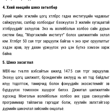
4. Хүний нөөцийн шинэ хөтөлбөр
Хүний нөөцийн хөгжлийн цогц хөтөлбөрөөс гадна институцийн чадавхыг
сайжруулах, салбар холбоодыг бэхжүүлэх 3 жилийн хугацаатай
хөтөлбөрүүдийг эхлүүлэв. Энэ нь волейболын холбоо сайн дурын
систем биш, “Мэргэжлийн институт” болох шилжилтийн эхлэл
юм. Хөтөлбөрт 50 сая төгрөг зарцуулж байгаа ч энэ хөрөнгө оруулалтыг
хэдэн арав, зуу дахин үржүүлэх үнэ цэн бүтнэ хэмээн харж
байна.
5. Шинэ засаглал
МВХ-ны тѵa.mn вэбсайтын ажилд 147.5 сая төгрөг зарцуулав.
Энэхүү цогц шилжилт, брэндингийн ажлууд нь ил тод байдлыг
илүү тодотгож, тамирчид болон фэнүүдийн экосистемийг зөв
бүрдүүлэх томоохон хөшүүрэг билээ. Дижитал шилжилтийн
хүрээнд Монголын волейболын холбоо анх удаа санхүүгийн
программаар тайлангаа гаргадаг болж, хуулийн зөвлөхтэйгээр
дүрмийн шинэчлэл хийснийн онцолъё.