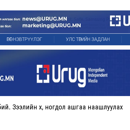
ӨРӨГ НЭВТРҮҮЛЭГ
УЛС ТӨРИЙН ЗАДЛАН
й. Зээлийн хүү, ногдол ашгаа наашлуулах