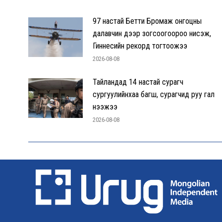
97 настай Бетти Бромаж онгоцны
далавчин дээр зогсоогоороо нисэж,
Гиннесийн рекорд тогтоожээ
2026-08-08
Тайландад 14 настай сурагч
сургуулийнхаа багш, сурагчид руу гал
нээжээ
2026-08-08