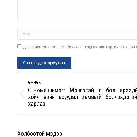
Name *
Дараагийн удаа сэтгэгдэл бичихийн тулд өөрийн нэр, имэйл хөтөч д
Сэтгэгдэл оруулах
Post
navigation
ӨМНӨХ
О.Номинчимэг: Мөнгөтэй л бол ирээдүй
хойч үеийн асуудал хамаагүй болчихдогий
Previous
харлаа
post:
Холбоотой мэдээ