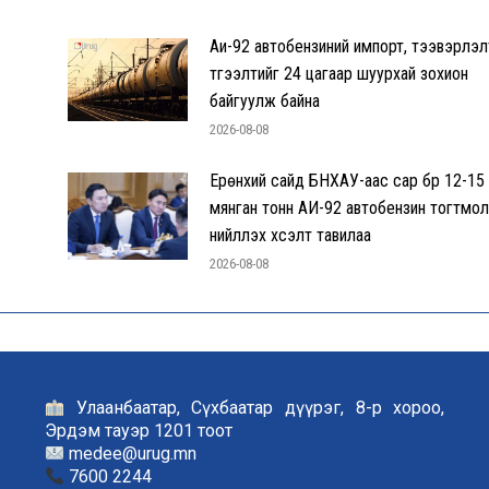
Аи-92 автобензиний импорт, тээвэрлэл
түгээлтийг 24 цагаар шуурхай зохион
байгуулж байна
2026-08-08
Ерөнхий сайд БНХАУ-аас сар бүр 12-15
мянган тонн АИ-92 автобензин тогтмол
нийлүүлэх хүсэлт тавилаа
2026-08-08
Улаанбаатар, Сүхбаатар дүүрэг, 8-р хороо,
Эрдэм тауэр 1201 тоот
medee@urug.mn
7600 2244