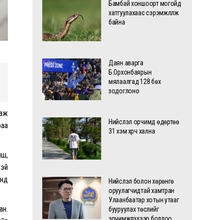
Бамбай хоншоорт могойд
хатгуулахаас сэрэмжлүүлж
байна
Даян аварга
Б.Орхонбаярын
мялаалгад 128 бөх
зодоглоно
 аж
Нийслэл орчимд өдөртөө
раа
31 хэм хүрч хална
иш,
тэй
үнд
Нийслэл болон хөрөнгө
оруулагчидтай хамтран
Улаанбаатар хотын утааг
ан.
бууруулах төслийг
эрчимжүүлэхээр боллоо