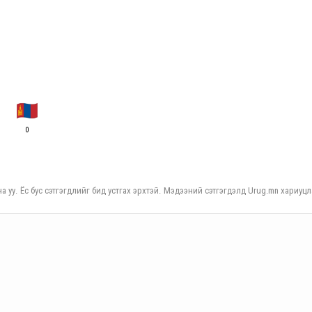
0
а уу. Ёс бус сэтгэгдлийг бид устгах эрхтэй. Мэдээний сэтгэгдэлд Urug.mn хариуцл