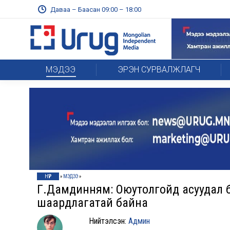
Даваа – Баасан 09:00 – 18:00
МЭДЭЭ
ЭРЭН СУРВАЛЖЛАГЧ
НҮҮР
»
МЭДЭЭ
»
Г.Дамдинням: Оюутолгойд асуудал би
шаардлагатай байна
Нийтэлсэн:
Админ