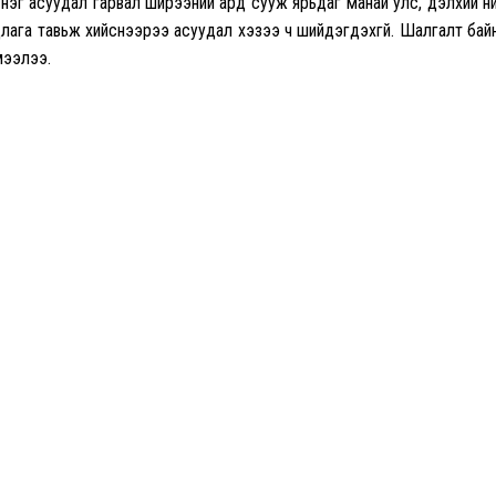
р нэг асуудал гарвал ширээний ард сууж ярьдаг манай улс, дэлхий н
длага тавьж хийснээрээ асуудал хэзээ ч шийдэгдэхгүй. Шалгалт бай
мээлээ.