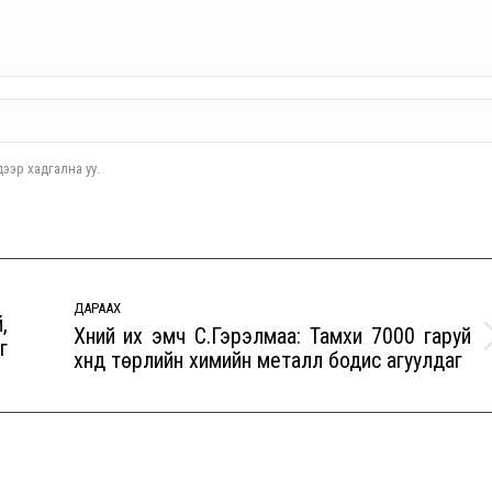
ээр хадгална уу.
ДАРААХ
,
Хүний их эмч С.Гэрэлмаа: Тамхи 7000 гаруй
г
Next
хүнд төрлийн химийн металл бодис агуулдаг
post: