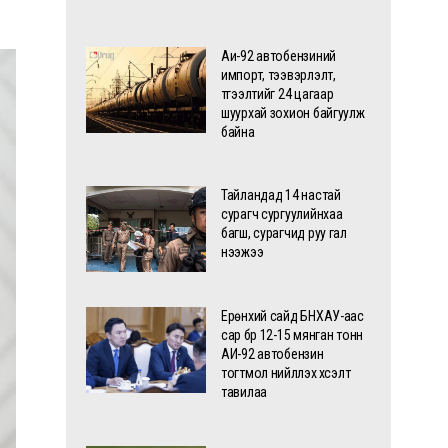
Аи-92 автобензиний
импорт, тээвэрлэлт,
түгээлтийг 24 цагаар
шуурхай зохион байгуулж
байна
Тайландад 14 настай
сурагч сургуулийнхаа
багш, сурагчид руу гал
нээжээ
Ерөнхий сайд БНХАУ-аас
сар бүр 12-15 мянган тонн
АИ-92 автобензин
тогтмол нийлүүлэх хүсэлт
тавилаа