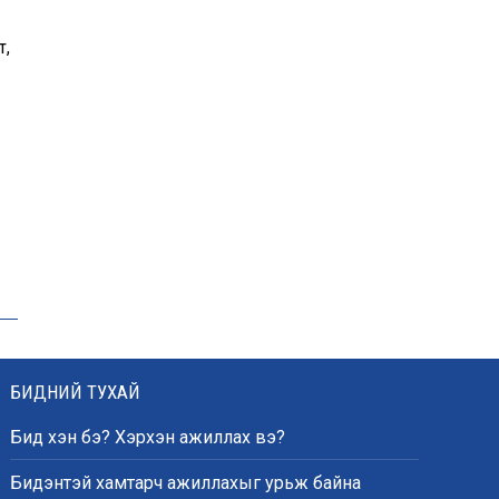
т,
БИДНИЙ ТУХАЙ
Бид хэн бэ? Хэрхэн ажиллах вэ?
Бидэнтэй хамтарч ажиллахыг урьж байна