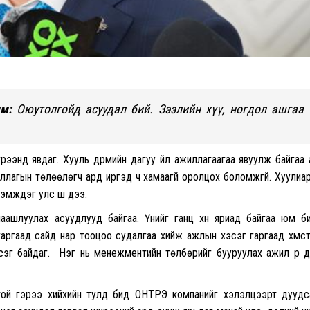
м:
Оюутолгойд асуудал бий. Зээлийн хүү, ногдол ашгаа
үрээнд явдаг. Хууль дүрмийн дагуу үйл ажиллагаагаа явуулж байгаа
гууллагын төлөөлөгч ард иргэд ч хамаагүй оролцох боломжгүй. Хуулиа
эмждэг улс шүү дээ.
наашлуулах асуудлууд байгаа. Үүнийг ганц хүн яриад байгаа юм б
аргаад сайд нар тооцоо судалгаа хийж ажлын хэсэг гаргаад хүмүүс
эг байдаг. Нэг нь менежментийн төлбөрийг бууруулах ажил үр д
отой гэрээ хийхийн тулд бид ОНТРЭ компанийг хэлэлцээрт дуудс