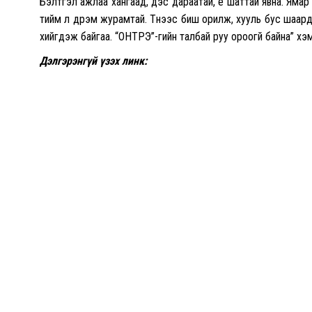
Бэлтгэл ажлаа хангаад, дэс дараатай, үе шаттай явна. Яма
тийм л дүрэм журамтай. Түүнээс биш орилж, хууль бус шаар
хийгдэж байгаа. “ОНТРЭ”-гийн талбай руу ороогүй байна” хэ
Дэлгэрэнгүй үзэх линк: