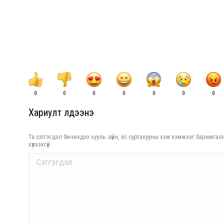
0
0
0
0
0
0
0
Хариулт үлдээнэ үү
Та сэтгэгдэл бичихдээ хууль зүйн, ёс суртахууны хэм хэмжээг баримталн
хүлээхгүй.
Comment