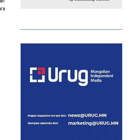
ийт
нга
Энэ оны эхний долоон
сарын байдлаар зөрчлийн
бүртгэл өмнөх оноос 1.3
дахин өсжээ
Макс Группийн үүсгэн
байгуулагчид Сутай
хайрхны төрийн тахилгад
оролцлоо
E-Mongolia системээр
дамжуулан 2.9 сая гаруй
нийгмийн даатгалын
цахим үйлчилгээг иргэдэд
хүргэлээ
Холливудын алдартай хос