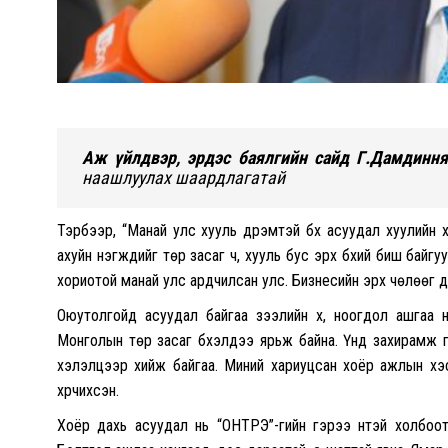
Аж үйлдвэр, эрдэс баялгийн сайд Г.Дамдиння
наашлуулах шаардлагатай
Тэрбээр, “Манай улс хууль дүрэмтэй бүх асуудал хуулийн х
ахуйн нэгжүүдийг төр засаг ч, хууль бус эрх бүхий биш бай
хориотой манай улс ардчилсан улс. Бизнесийн эрх чөлөөг д
Оюутолгойд асуудал байгаа зээлийн хүү, ноогдол ашгаа 
Монголын төр засаг бүхэлдээ ярьж байна. Үүнд захирамж г
хэлэлцээр хийж байгаа. Миний хариуцсан хоёр ажлын хэс
хүрчихсэн.
Хоёр дахь асуудал нь “ОНТРЭ”-гийн гэрээ үүнтэй холбо